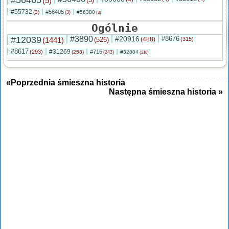
#56465
(5)
#55732
#56405
(3)
#56380
(3)
(3)
Ogólnie
#12039
#3890
#20916
#8676
(1441)
(526)
(488)
(315)
#8617
#31269
(293)
#716
(258)
#32804
(243)
(216)
«Poprzednia śmieszna historia
Następna śmieszna historia »