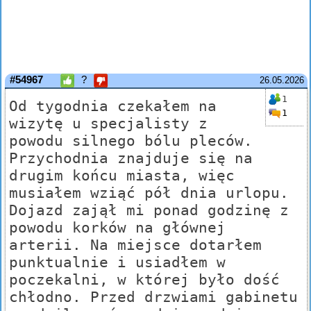
#54967
?
26.05.2026
1
Od tygodnia czekałem na
1
wizytę u specjalisty z
powodu silnego bólu pleców.
Przychodnia znajduje się na
drugim końcu miasta, więc
musiałem wziąć pół dnia urlopu.
Dojazd zajął mi ponad godzinę z
powodu korków na głównej
arterii. Na miejsce dotarłem
punktualnie i usiadłem w
poczekalni, w której było dość
chłodno. Przed drzwiami gabinetu