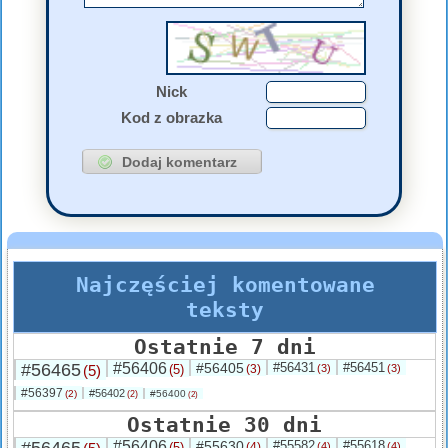
Nick
Kod z obrazka
Najczęściej komentowane
teksty
Ostatnie 7 dni
#56465
#56406
#56405
#56431
#56451
(5)
(5)
(3)
(3)
(3)
#56397
#56402
(2)
#56400
(2)
(2)
Ostatnie 30 dni
#56406
#55630
#55582
#55618
(5)
(4)
(4)
(4)