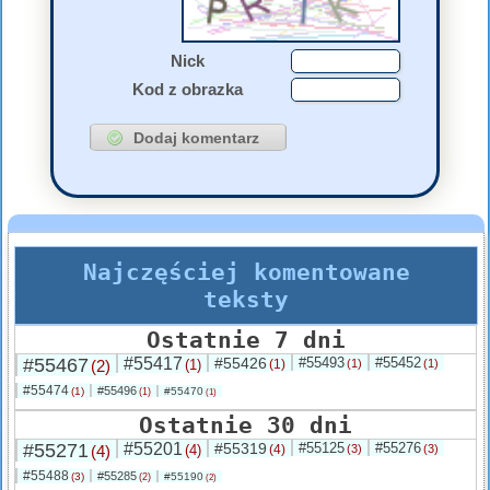
Nick
Kod z obrazka
Najczęściej komentowane
teksty
Ostatnie 7 dni
#55467
#55417
#55426
#55493
#55452
(2)
(1)
(1)
(1)
(1)
#55474
#55496
(1)
#55470
(1)
(1)
Ostatnie 30 dni
#55271
#55201
#55319
#55125
#55276
(4)
(4)
(4)
(3)
(3)
#55488
#55285
(3)
#55190
(2)
(2)