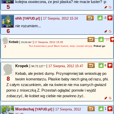
kolejna oswiecona, ze jest plaska? nie macie luster? :p
5
ehh
|
-3
[YAFUD.pl]
17 Sierpnia, 2012 15:24
nie rozumiem...
6
-10
Kebab
|
|
17 Sierpnia, 2012 15:35
178.235.184.*
Ten komentarz psuł Wam humor, więc został ukryty.
Pokaż go
7
Kropek
|
|
6
17 Sierpnia, 2012 15:47
94.72.127.*
Kebab, ale jesteś durny. Przynajmniej tak wnioskuję po
8
twoim komentarzu. Płaskie baby niech giną od razu, phi.
Z całym szacunkiem, ale na świecie nie ma samych gwiazd
porno z miseczką Z. Przestań oglądać pornole i wyjdź
zobaczyć, ile kobiet wg ciebie nie powinno żyć.
Mordechaj
|
1
[YAFUD.pl]
17 Sierpnia, 2012