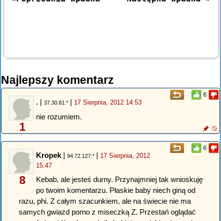
Najlepszy komentarz
6
.
|
|
17 Sierpnia, 2012 14:53
37.30.81.*
nie rozumiem.
1
6
Kropek
|
|
17 Sierpnia, 2012
94.72.127.*
15:47
8
Kebab, ale jesteś durny. Przynajmniej tak wnioskuję
po twoim komentarzu. Płaskie baby niech giną od
razu, phi. Z całym szacunkiem, ale na świecie nie ma
samych gwiazd porno z miseczką Z. Przestań oglądać