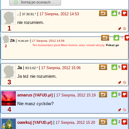
.
|
|
6
17 Sierpnia, 2012 14:53
37.30.81.*
nie rozumiem.
1
-7
Zik
|
|
17 Sierpnia, 2012 14:58
79.186.106.*
Ten komentarz psuł Wam humor, więc został ukryty.
Pokaż go
2
Ja
|
|
5
17 Sierpnia, 2012 15:06
83.5.62.*
Ja też nie rozumiem.
3
amarus
|
0
[YAFUD.pl]
17 Sierpnia, 2012 15:19
Nie masz cycków?
4
oawkuj
|
2
[YAFUD.pl]
17 Sierpnia, 2012 15:20