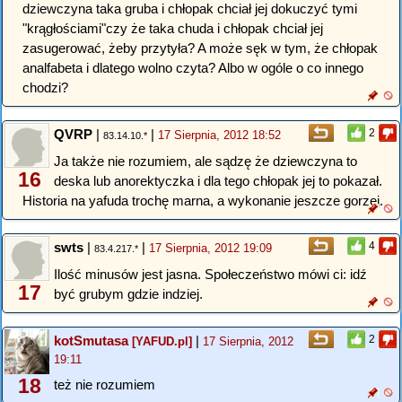
dziewczyna taka gruba i chłopak chciał jej dokuczyć tymi
"krągłościami"czy że taka chuda i chłopak chciał jej
zasugerować, żeby przytyła? A może sęk w tym, że chłopak
analfabeta i dlatego wolno czyta? Albo w ogóle o co innego
chodzi?
QVRP
|
|
2
17 Sierpnia, 2012 18:52
83.14.10.*
Ja także nie rozumiem, ale sądzę że dziewczyna to
16
deska lub anorektyczka i dla tego chłopak jej to pokazał.
Historia na yafuda trochę marna, a wykonanie jeszcze gorzej.
swts
|
|
4
17 Sierpnia, 2012 19:09
83.4.217.*
Ilość minusów jest jasna. Społeczeństwo mówi ci: idź
17
być grubym gdzie indziej.
kotSmutasa
|
2
[YAFUD.pl]
17 Sierpnia, 2012
19:11
18
też nie rozumiem