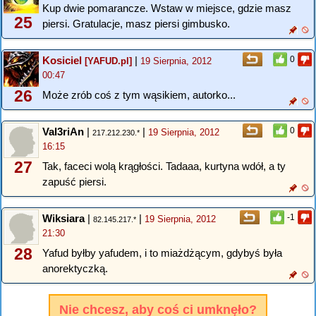
Kup dwie pomarancze. Wstaw w miejsce, gdzie masz
25
piersi. Gratulacje, masz piersi gimbusko.
Kosiciel
|
0
[YAFUD.pl]
19 Sierpnia, 2012
00:47
26
Może zrób coś z tym wąsikiem, autorko...
Val3riAn
|
|
0
19 Sierpnia, 2012
217.212.230.*
16:15
27
Tak, faceci wolą krągłości. Tadaaa, kurtyna wdół, a ty
zapuść piersi.
Wiksiara
|
|
-1
19 Sierpnia, 2012
82.145.217.*
21:30
28
Yafud byłby yafudem, i to miażdżącym, gdybyś była
anorektyczką.
Nie chcesz, aby coś ci umknęło?