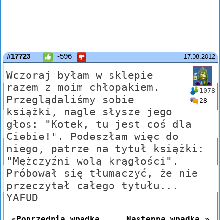
#17723
-596
17.08.2012
Wczoraj byłam w sklepie
razem z moim chłopakiem.
1078
Przeglądaliśmy sobie
28
książki, nagle słyszę jego
głos: "Kotek, tu jest coś dla
Ciebie!". Podeszłam więc do
niego, patrze na tytuł książki:
"Mężczyźni wolą krągłości".
Próbował się tłumaczyć, że nie
przeczytał całego tytułu...
YAFUD
«Poprzednia wpadka
Następna wpadka »