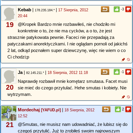
Kebab
|
|
-3
17 Sierpnia, 2012
178.235.184.*
20:44
19
@Kropek Bardzo mnie rozbawiłeś, nie chodziło mi
konkretnie o to, że nie ma cycków, a o to, że jest
strasznie patykowata pewnie. Faceci nie przepadają za
patyczakami anorektyczkami. I nie oglądam pornoli od jakichś
2 lat, odkąd poznałem super dziewczynę, więc nie wiem o co
Ci chodzi;p
Ja
|
|
-1
18 Sierpnia, 2012 11:18
82.145.211.*
Naprawdę rozbawił mnie komętarz smutasa. Facet musi
20
sie mieć do czego przytulać. Hehe smutas i kobiety. Nie
wytrzymam.
Mordechaj
|
2
[YAFUD.pl]
18 Sierpnia, 2012
12:52
21
@Smutas, nie musisz nam udowadniać, że lubisz się do
czegoś przytulić. Już to zrobiłeś swoim najnowszym