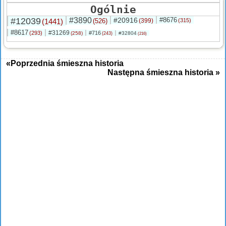
Ogólnie
#12039
#3890
#20916
#8676
(1441)
(526)
(399)
(315)
#8617
#31269
(293)
#716
(258)
#32804
(243)
(216)
«Poprzednia śmieszna historia
Następna śmieszna historia »