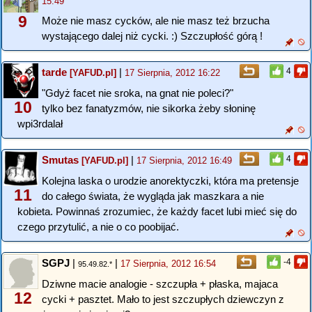
15:49
9
Może nie masz cycków, ale nie masz też brzucha
wystającego dalej niż cycki. :) Szczupłość górą !
tarde
|
4
[YAFUD.pl]
17 Sierpnia, 2012 16:22
"Gdyż facet nie sroka, na gnat nie poleci?"
10
tylko bez fanatyzmów, nie sikorka żeby słoninę
wpi3rdalał
Smutas
|
4
[YAFUD.pl]
17 Sierpnia, 2012 16:49
Kolejna laska o urodzie anorektyczki, która ma pretensje
11
do całego świata, że wygląda jak maszkara a nie
kobieta. Powinnaś zrozumiec, że każdy facet lubi mieć się do
czego przytulić, a nie o co poobijać.
SGPJ
|
|
-4
17 Sierpnia, 2012 16:54
95.49.82.*
Dziwne macie analogie - szczupła + płaska, majaca
12
cycki + pasztet. Mało to jest szczupłych dziewczyn z