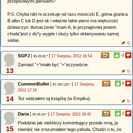
przepisowymi piersiami?
P.S. Chyba nikt ni oczekuje od razu miseczki E, górna granica
B albo C lub D jest ok i właśnie takie piersi ma większość
dziewczyn. tłumaczenie "mam A, le przynajmniej jestem
chuda"jest z du*y wyjęte i służy tylko okłamywaniu samej
siebie.
SGPJ
|
|
-3
17 Sierpnia, 2012 16:54
95.49.82.*
Zamiast "+"miało być "="oczywiście.
13
CommonBullet
|
|
0
17 Sierpnia,
91.150.128.*
2012 17:16
14
Też widziałem tą książkę (w Empiku).
Daria
|
|
2
17 Sierpnia, 2012 18:42
95.49.19.*
Podobnie jak niektórzy komentujący przede mną, ja
15
również nie zrozumiałam tego yafuda. Chodzi o to, że