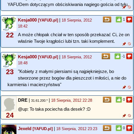
YAFUDem dotyczącym obściskiwania nagiego gościa od tyłu.
Kesja000
|
1
[YAFUD.pl]
18 Sierpnia, 2012
18:42
22
A może chłopak chciał w ten sposób przekazać Ci, że on
właśnie Twoje krągłości lubi tzn. taki komplement.
Kesja000
|
-1
[YAFUD.pl]
18 Sierpnia, 2012
18:48
23
"Kobiety z małymi piersiami są najpiękniejsze, bo
stworzone przez bogów dla pieszczot i miłości, a nie do
karmienia i macierzyństwa"
DRE
|
|
0
18 Sierpnia, 2012 22:28
31.61.200.*
@up: To taka pociecha dla desek? :D
24
Jexeld
|
0
[YAFUD.pl]
18 Sierpnia, 2012 23:23