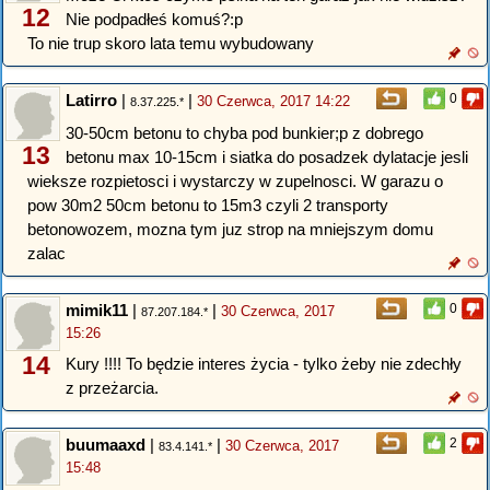
12
Nie podpadłeś komuś?:p
To nie trup skoro lata temu wybudowany
Latirro
|
|
0
30 Czerwca, 2017 14:22
8.37.225.*
30-50cm betonu to chyba pod bunkier;p z dobrego
13
betonu max 10-15cm i siatka do posadzek dylatacje jesli
wieksze rozpietosci i wystarczy w zupelnosci. W garazu o
pow 30m2 50cm betonu to 15m3 czyli 2 transporty
betonowozem, mozna tym juz strop na mniejszym domu
zalac
mimik11
|
|
0
30 Czerwca, 2017
87.207.184.*
15:26
14
Kury !!!! To będzie interes życia - tylko żeby nie zdechły
z przeżarcia.
buumaaxd
|
|
2
30 Czerwca, 2017
83.4.141.*
15:48