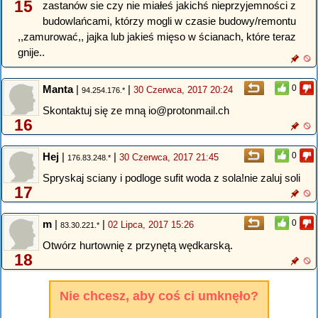
15
zastanów sie czy nie miałeś jakichś nieprzyjemności z
budowlańcami, którzy mogli w czasie budowy/remontu
,,zamurować,, jajka lub jakieś mięso w ścianach, które teraz
gnije..
Manta
|
|
0
30 Czerwca, 2017 20:24
94.254.176.*
Skontaktuj się ze mną io@protonmail.ch
16
Hej
|
|
0
30 Czerwca, 2017 21:45
176.83.248.*
Spryskaj sciany i podloge sufit woda z sola!nie zaluj soli
17
m
|
|
0
02 Lipca, 2017 15:26
83.30.221.*
Otwórz hurtownię z przynętą wędkarską.
18
Nie chcesz, aby coś ci umknęło?