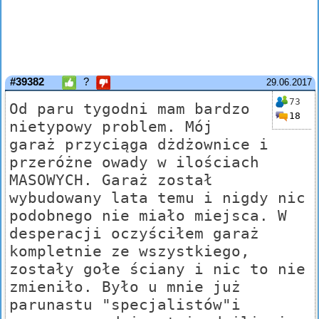
#39382
?
29.06.2017
73
Od paru tygodni mam bardzo
18
nietypowy problem. Mój
garaż przyciąga dżdżownice i
przeróżne owady w ilościach
MASOWYCH. Garaż został
wybudowany lata temu i nigdy nic
podobnego nie miało miejsca. W
desperacji oczyściłem garaż
kompletnie ze wszystkiego,
zostały gołe ściany i nic to nie
zmieniło. Było u mnie już
parunastu "specjalistów"i