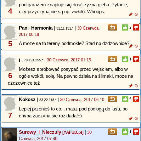
pod garażem znajduje się dość żyzna gleba. Pytanie,
4
czy przyczyną nie są np. zwłoki. Whoops.
Pani_Harmonia
|
|
2
30 Czerwca,
31.11.131.*
2017 00:18
5
A moze sa to tereny podmokle? Stad np dzdzownice?
j
|
|
1
30 Czerwca, 2017 01:15
79.191.255.*
Możesz spróbować posypać przed wejściem, albo w
6
ogóle wokół, solą. Na pewno działa na ślimaki, może na
dzdzownice też
Kokosz
|
|
6
30 Czerwca, 2017 06:10
83.22.118.*
Lepiej przenieś to co... masz pod podłogą do lasu, bo
7
chyba zaczyna sie rozkładać;)
Surowy_I_Nieczuly
|
1
[YAFUD.pl]
30
Czerwca, 2017 07:40