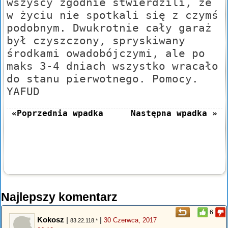
wszyscy zgodnie stwierdzili, że
w życiu nie spotkali się z czymś
podobnym. Dwukrotnie cały garaż
był czyszczony, spryskiwany
środkami owadobójczymi, ale po
maks 3-4 dniach wszystko wracało
do stanu pierwotnego. Pomocy.
YAFUD
«Poprzednia wpadka
Następna wpadka »
Najlepszy komentarz
6
Kokosz
|
|
30 Czerwca, 2017
83.22.118.*