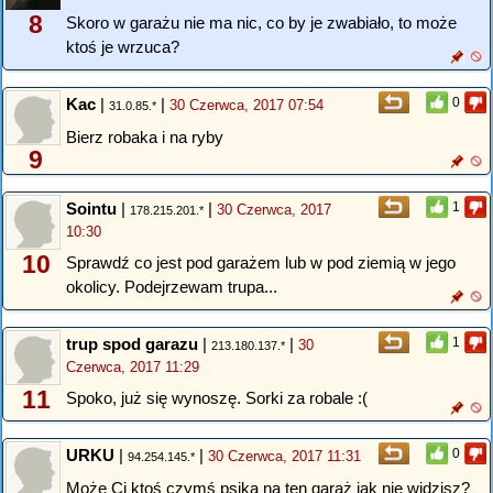
8
Skoro w garażu nie ma nic, co by je zwabiało, to może
ktoś je wrzuca?
Kac
|
|
0
30 Czerwca, 2017 07:54
31.0.85.*
Bierz robaka i na ryby
9
Sointu
|
|
1
30 Czerwca, 2017
178.215.201.*
10:30
10
Sprawdź co jest pod garażem lub w pod ziemią w jego
okolicy. Podejrzewam trupa...
trup spod garazu
|
|
1
30
213.180.137.*
Czerwca, 2017 11:29
11
Spoko, już się wynoszę. Sorki za robale :(
URKU
|
|
0
30 Czerwca, 2017 11:31
94.254.145.*
Może Ci ktoś czymś psika na ten garaż jak nie widzisz?