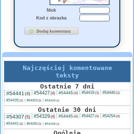
Nick
Kod z obrazka
Najczęściej komentowane
teksty
Ostatnie 7 dni
#54441
#54427
#54445
#54419
#54440
(4)
(4)
(4)
(3)
(2)
#54435
#54423
(2)
#54434
(2)
(2)
Ostatnie 30 dni
#54307
#54329
#54445
#54427
#54254
(5)
(4)
(4)
(4)
(4)
#54441
#54250
(4)
#54348
(3)
(3)
Ogólnie