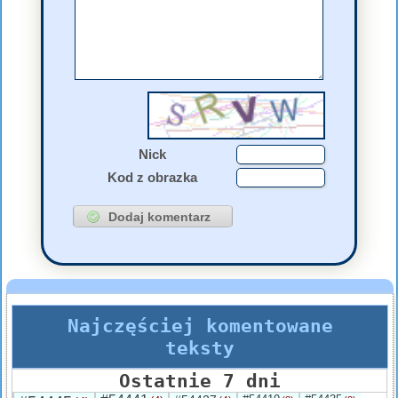
Nick
Kod z obrazka
Najczęściej komentowane
teksty
Ostatnie 7 dni