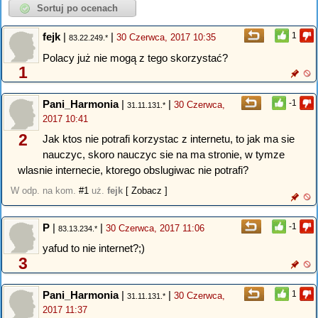
fejk
|
|
1
30 Czerwca, 2017 10:35
83.22.249.*
Polacy już nie mogą z tego skorzystać?
1
Pani_Harmonia
|
|
-1
30 Czerwca,
31.11.131.*
2017 10:41
2
Jak ktos nie potrafi korzystac z internetu, to jak ma sie
nauczyc, skoro nauczyc sie na ma stronie, w tymze
wlasnie internecie, ktorego obslugiwac nie potrafi?
W odp. na kom.
#1
uż.
fejk
[ Zobacz ]
P
|
|
-1
30 Czerwca, 2017 11:06
83.13.234.*
yafud to nie internet?;)
3
Pani_Harmonia
|
|
1
30 Czerwca,
31.11.131.*
2017 11:37