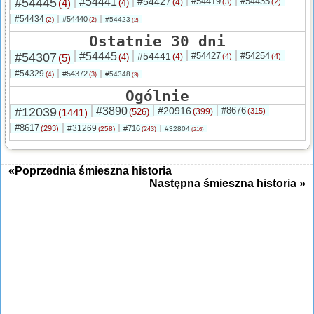
#54445
#54441
#54427
#54419
#54435
(4)
(4)
(4)
(3)
(2)
#54434
#54440
(2)
#54423
(2)
(2)
Ostatnie 30 dni
#54307
#54445
#54441
#54427
#54254
(5)
(4)
(4)
(4)
(4)
#54329
#54372
(4)
#54348
(3)
(3)
Ogólnie
#12039
#3890
#20916
#8676
(1441)
(526)
(399)
(315)
#8617
#31269
(293)
#716
(258)
#32804
(243)
(216)
«Poprzednia śmieszna historia
Następna śmieszna historia »