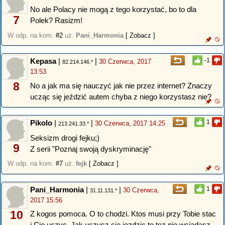
No ale Polacy nie mogą z tego korzystać, bo to dla
7
Polek? Rasizm!
W odp. na kom.
#2
uż.
Pani_Harmonia
[ Zobacz ]
Kepasa
|
|
-1
30 Czerwca, 2017
82.214.146.*
13:53
8
No a jak ma się nauczyć jak nie przez internet? Znaczy
ucząc się jeździć autem chyba z niego korzystasz nie?
Pikolo
|
|
1
30 Czerwca, 2017 14:25
213.241.33.*
Seksizm drogi fejku;)
9
Z serii "Poznaj swoją dyskryminację"
W odp. na kom.
#7
uż.
fejk
[ Zobacz ]
Pani_Harmonia
|
|
1
30 Czerwca,
31.11.131.*
2017 15:56
10
Z kogos pomoca. O to chodzi. Ktos musi przy Tobie stac
i Cie uczyc. Jak uczysz sie jezdzic to tez nie wsiadasz