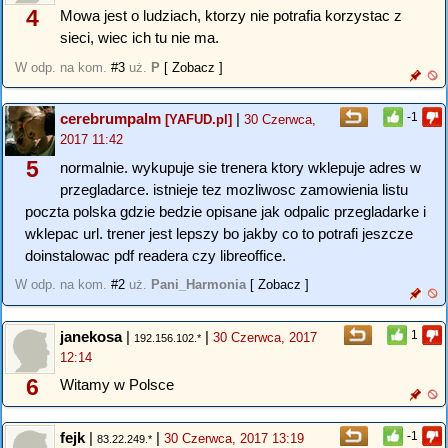
4
Mowa jest o ludziach, ktorzy nie potrafia korzystac z
sieci, wiec ich tu nie ma.
W odp. na kom.
#3
uż.
P
[ Zobacz ]
cerebrumpalm
|
-1
[YAFUD.pl]
30 Czerwca,
2017 11:42
5
normalnie. wykupuje sie trenera ktory wklepuje adres w
przegladarce. istnieje tez mozliwosc zamowienia listu
poczta polska gdzie bedzie opisane jak odpalic przegladarke i
wklepac url. trener jest lepszy bo jakby co to potrafi jeszcze
doinstalowac pdf readera czy libreoffice.
W odp. na kom.
#2
uż.
Pani_Harmonia
[ Zobacz ]
janekosa
|
|
1
30 Czerwca, 2017
192.156.102.*
12:14
6
Witamy w Polsce
fejk
|
|
-1
30 Czerwca, 2017 13:19
83.22.249.*