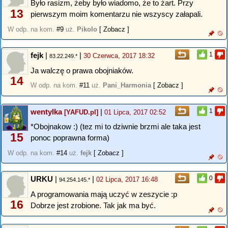
Było rasizm, żeby było wiadomo, że to żart. Przy
13
pierwszym moim komentarzu nie wszyscy załapali.
W odp. na kom.
#9
uż.
Pikolo
[ Zobacz ]
fejk
|
|
1
30 Czerwca, 2017 18:32
83.22.249.*
Ja walczę o prawa obojniaków.
14
W odp. na kom.
#11
uż.
Pani_Harmonia
[ Zobacz ]
wentylka
|
1
[YAFUD.pl]
01 Lipca, 2017 02:52
*Obojnakow :) (tez mi to dziwnie brzmi ale taka jest
15
ponoc poprawna forma)
W odp. na kom.
#14
uż.
fejk
[ Zobacz ]
URKU
|
|
0
02 Lipca, 2017 16:48
94.254.145.*
A programowania mają uczyć w zeszycie :p
16
Dobrze jest zrobione. Tak jak ma być.