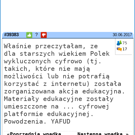
#39383
?
30.06.2017
75
Właśnie przeczytałam, ze
17
dla starszych wiekiem Polek
wykluczonych cyfrowo (tj.
takich, które nie mają
możliwości lub nie potrafią
korzystać z internetu) została
zorganizowana akcja edukacyjna.
Materiały edukacyjne zostały
umieszczone na ... cyfrowej
platformie edukacyjnej.
Powodzenia. YAFUD
«Poprzednia wpadka
Następna wpadka »