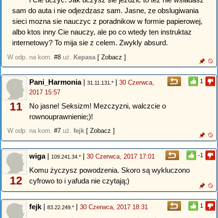
sam do auta i nie odjezdzasz sam. Jasne, ze obslugiwania
sieci mozna sie nauczyc z poradnikow w formie papierowej,
albo ktos inny Cie nauczy, ale po co wtedy ten instruktaz
internetowy? To mija sie z celem. Zwykly absurd.
W odp. na kom.
#8
uż.
Kepasa
[ Zobacz ]
Pani_Harmonia
|
|
1
30 Czerwca,
31.11.131.*
2017 15:57
11
No jasne! Seksizm! Mezczyzni, walczcie o
rownouprawnienie;)!
W odp. na kom.
#7
uż.
fejk
[ Zobacz ]
wiga
|
|
-1
30 Czerwca, 2017 17:01
109.241.34.*
Komu życzysz powodzenia. Skoro są wykluczono
12
cyfrowo to i yafuda nie czytają;)
fejk
|
|
1
30 Czerwca, 2017 18:31
83.22.249.*