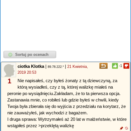
ciotka Klotka
|
|
-1
21 Kwietnia,
89.78.222.*
2019 20:53
1
Nie napisałeś, czy byłeś żonaty z tą dziewczyną, za
którą wysiadłeś, czy z tą, której walizkę miałeś na
peronie po wysiądnięciu.Zakładam, że to ta pierwsza opcja.
Zastanawia mnie, co robiłeś lub gdzie byłeś w chwili, kiedy
Twoja była zbierała się do wyjścia z przedziału na korytarz, że
nie zauważyłeś, jak wychodzi z bagażem.
I druga sprawa: Wytrzymałeś aż 20 lat w małżeństwie, w które
wstąpiłeś przez >przeklętą walizkę