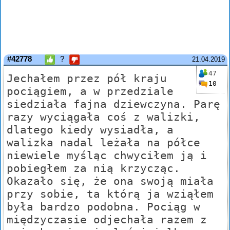
#42778
?
21.04.2019
47
Jechałem przez pół kraju
10
pociągiem, a w przedziale
siedziała fajna dziewczyna. Parę
razy wyciągała coś z walizki,
dlatego kiedy wysiadła, a
walizka nadal leżała na półce
niewiele myśląc chwyciłem ją i
pobiegłem za nią krzycząc.
Okazało się, że ona swoją miała
przy sobie, ta którą ja wziąłem
była bardzo podobna. Pociąg w
międzyczasie odjechała razem z