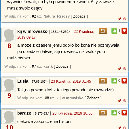
wywnioskować, co było powodem rozwodu. A ty zawsze
masz swoje osądy
W odp. na kom.
#2
uż.
Natura_Rzeczy
[ Zobacz ]
kij w mrowisko
|
|
1
22 Kwietnia,
188.146.230.*
2019 09:17
8
a może z czasem jemu odbiło bo żona nie pozmywała
po obiedzie i łatwiej się rozwieść niż walczyć o
małżeństwo
W odp. na kom.
#7
uż.
kazik
[ Zobacz ]
Lusia
|
|
0
23 Kwietnia, 2019 01:45
77.65.107.*
Tak,na pewno ktoś z takiego powodu się rozwodzi;)
9
W odp. na kom.
#8
uż.
kij w mrowisko
[ Zobacz ]
bardzo
|
|
0
23 Kwietnia, 2019 10:56
5.173.63.*
ciekawe zakonczenie historii
10