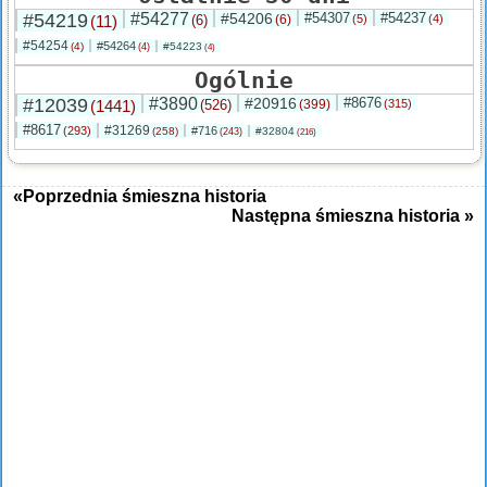
#54219
#54277
#54206
#54307
#54237
(11)
(6)
(6)
(5)
(4)
#54254
#54264
(4)
#54223
(4)
(4)
Ogólnie
#12039
#3890
#20916
#8676
(1441)
(526)
(399)
(315)
#8617
#31269
(293)
#716
(258)
#32804
(243)
(216)
«Poprzednia śmieszna historia
Następna śmieszna historia »