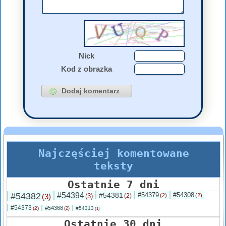
Nick
Kod z obrazka
Najczęściej komentowane
teksty
Ostatnie 7 dni
#54382
#54394
#54381
#54379
#54308
(3)
(3)
(2)
(2)
(2)
#54373
#54368
(2)
#54313
(2)
(1)
Ostatnie 30 dni