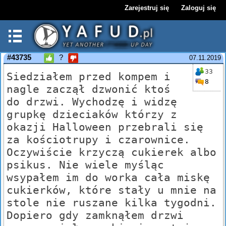
Zarejestruj się
Zaloguj się
#43735
?
07.11.2019
33
Siedziałem przed kompem i
8
nagle zaczął dzwonić ktoś
do drzwi. Wychodzę i widzę
grupkę dzieciaków którzy z
okazji Halloween przebrali się
za kościotrupy i czarownice.
Oczywiście krzyczą cukierek albo
psikus. Nie wiele myśląc
wsypałem im do worka cała miskę
cukierków, które stały u mnie na
stole nie ruszane kilka tygodni.
Dopiero gdy zamknąłem drzwi