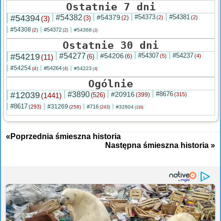
Ostatnie 7 dni
#54394
#54382
#54379
#54373
#54381
(3)
(3)
(2)
(2)
(2)
#54308
#54372
(2)
#54368
(2)
(2)
Ostatnie 30 dni
#54219
#54277
#54206
#54307
#54237
(11)
(6)
(6)
(5)
(4)
#54254
#54264
(4)
#54223
(4)
(4)
Ogólnie
#12039
#3890
#20916
#8676
(1441)
(526)
(399)
(315)
#8617
#31269
(293)
#716
(258)
#32804
(243)
(216)
«Poprzednia śmieszna historia
Następna śmieszna historia »