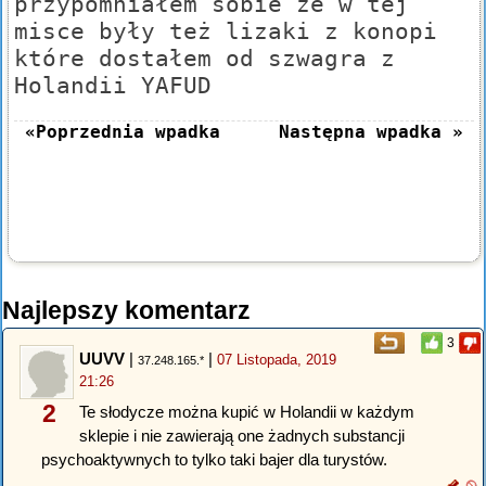
przypomniałem sobie że w tej
misce były też lizaki z konopi
które dostałem od szwagra z
Holandii YAFUD
«Poprzednia wpadka
Następna wpadka »
Najlepszy komentarz
3
UUVV
|
|
07 Listopada, 2019
37.248.165.*
21:26
2
Te słodycze można kupić w Holandii w każdym
sklepie i nie zawierają one żadnych substancji
psychoaktywnych to tylko taki bajer dla turystów.