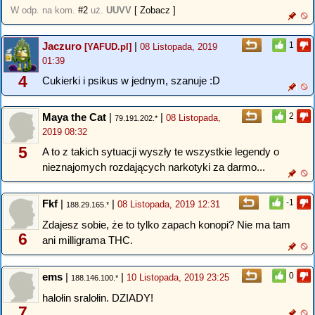
W odp. na kom.
#2
uż.
UUVV
[ Zobacz ]
Jaczuro
|
1
[YAFUD.pl]
08 Listopada, 2019
01:39
4
Cukierki i psikus w jednym, szanuje :D
Maya the Cat
|
|
2
08 Listopada,
79.191.202.*
2019 08:32
5
A to z takich sytuacji wyszły te wszystkie legendy o
nieznajomych rozdających narkotyki za darmo...
Fkf
|
|
-1
08 Listopada, 2019 12:31
188.29.165.*
Zdajesz sobie, że to tylko zapach konopi? Nie ma tam
6
ani milligrama THC.
ems
|
|
0
10 Listopada, 2019 23:25
188.146.100.*
halołin sralołin. DZIADY!
7