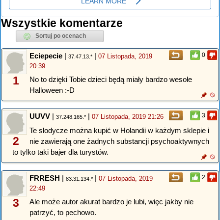
Wszystkie komentarze
Eciepecie
|
|
0
07 Listopada, 2019
37.47.13.*
20:39
1
No to dzięki Tobie dzieci będą miały bardzo wesołe
Halloween :-D
UUVV
|
|
3
07 Listopada, 2019 21:26
37.248.165.*
Te słodycze można kupić w Holandii w każdym sklepie i
2
nie zawierają one żadnych substancji psychoaktywnych
to tylko taki bajer dla turystów.
FRRESH
|
|
2
07 Listopada, 2019
83.31.134.*
22:49
3
Ale może autor akurat bardzo je lubi, więc jakby nie
patrzyć, to pechowo.