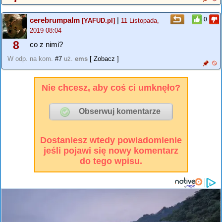
cerebrumpalm
|
0
[YAFUD.pl]
11 Listopada,
2019 08:04
8
co z nimi?
W odp. na kom.
#7
uż.
ems
[ Zobacz ]
Nie chcesz, aby coś ci umknęło?
Dostaniesz wtedy powiadomienie
jeśli pojawi się nowy komentarz
do tego wpisu.