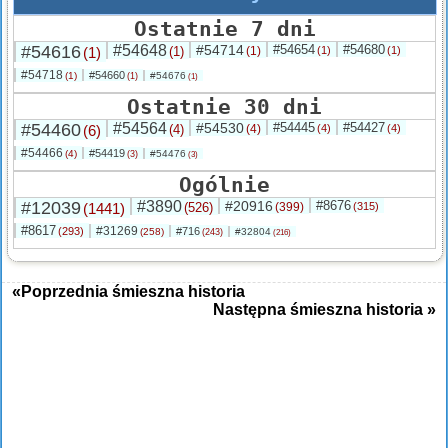
Ostatnie 7 dni
#54616
#54648
#54714
#54654
#54680
(1)
(1)
(1)
(1)
(1)
#54718
#54660
(1)
#54676
(1)
(1)
Ostatnie 30 dni
#54460
#54564
#54530
#54445
#54427
(6)
(4)
(4)
(4)
(4)
#54466
#54419
(4)
#54476
(3)
(3)
Ogólnie
#12039
#3890
#20916
#8676
(1441)
(526)
(399)
(315)
#8617
#31269
(293)
#716
(258)
#32804
(243)
(216)
«Poprzednia śmieszna historia
Następna śmieszna historia »