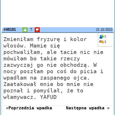
#48181
?
21.10.2022
5
Zmieniłam fryzurę i kolor
1
włosów. Mamie się
pochwaliłam, ale tacie nic nie
mówiłam bo takie rzeczy
zazwyczaj go nie obchodzą. W
nocy poszłam po coś do picia i
wpadłam na zaspanego ojca.
Zaatakował mnie bo mnie nie
poznał i pomyślał, że to
włamywacz. YAFUD
«Poprzednia wpadka
Następna wpadka »