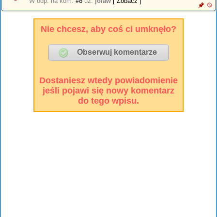
W odp. na kom.
#8
uż.
jolaw
[ Zobacz ]
Nie chcesz, aby coś ci umknęło?
Dostaniesz wtedy powiadomienie
jeśli pojawi się nowy komentarz
do tego wpisu.