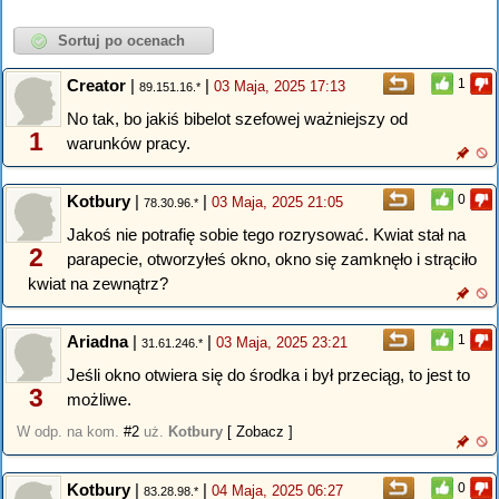
Creator
|
|
1
03 Maja, 2025 17:13
89.151.16.*
No tak, bo jakiś bibelot szefowej ważniejszy od
1
warunków pracy.
Kotbury
|
|
0
03 Maja, 2025 21:05
78.30.96.*
Jakoś nie potrafię sobie tego rozrysować. Kwiat stał na
2
parapecie, otworzyłeś okno, okno się zamknęło i strąciło
kwiat na zewnątrz?
Ariadna
|
|
1
03 Maja, 2025 23:21
31.61.246.*
Jeśli okno otwiera się do środka i był przeciąg, to jest to
3
możliwe.
W odp. na kom.
#2
uż.
Kotbury
[ Zobacz ]
Kotbury
|
|
0
04 Maja, 2025 06:27
83.28.98.*