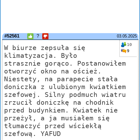
#52561
?
03.05.2025
10
W biurze zepsuła się
9
klimatyzacja. Było
strasznie gorąco. Postanowiłem
otworzyć okno na oścież.
Niestety, na parapecie stała
doniczka z ulubionym kwiatkiem
szefowej. Silny podmuch wiatru
zrzucił doniczkę na chodnik
przed budynkiem. Kwiatek nie
przeżył, a ja musiałem się
tłumaczyć przed wściekłą
szefową. YAFUD