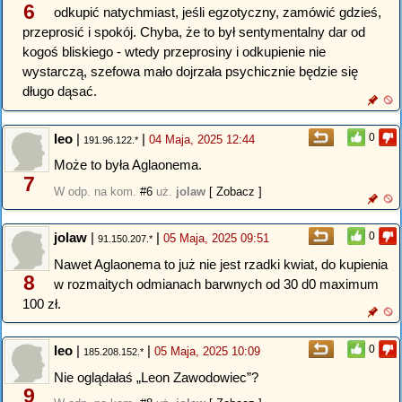
6
odkupić natychmiast, jeśli egzotyczny, zamówić gdzieś,
przeprosić i spokój. Chyba, że to był sentymentalny dar od
kogoś bliskiego - wtedy przeprosiny i odkupienie nie
wystarczą, szefowa mało dojrzała psychicznie będzie się
długo dąsać.
leo
|
|
0
04 Maja, 2025 12:44
191.96.122.*
Może to była Aglaonema.
7
W odp. na kom.
#6
uż.
jolaw
[ Zobacz ]
jolaw
|
|
0
05 Maja, 2025 09:51
91.150.207.*
Nawet Aglaonema to już nie jest rzadki kwiat, do kupienia
8
w rozmaitych odmianach barwnych od 30 d0 maximum
100 zł.
leo
|
|
0
05 Maja, 2025 10:09
185.208.152.*
Nie oglądałaś „Leon Zawodowiec”?
9