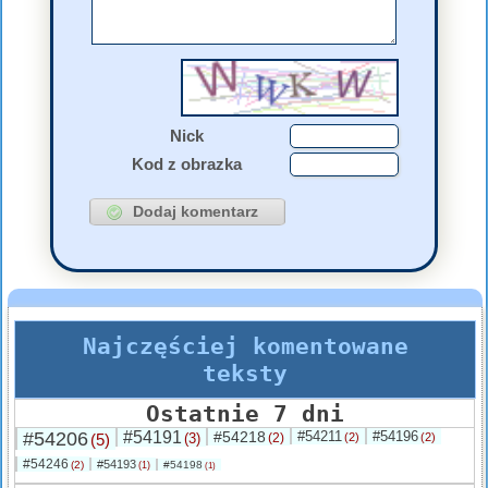
Nick
Kod z obrazka
Najczęściej komentowane
teksty
Ostatnie 7 dni
#54206
#54191
#54218
#54211
#54196
(5)
(3)
(2)
(2)
(2)
#54246
#54193
(2)
#54198
(1)
(1)