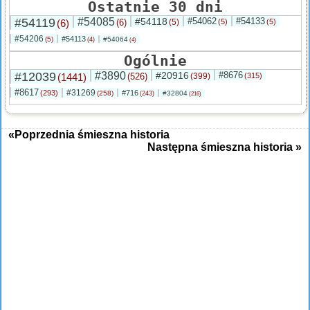
Ostatnie 30 dni
#54119
#54085
#54118
#54062
#54133
(6)
(6)
(5)
(5)
(5)
#54206
#54113
(5)
#54064
(4)
(4)
Ogólnie
#12039
#3890
#20916
#8676
(1441)
(526)
(399)
(315)
#8617
#31269
(293)
#716
(258)
#32804
(243)
(216)
«Poprzednia śmieszna historia
Następna śmieszna historia »