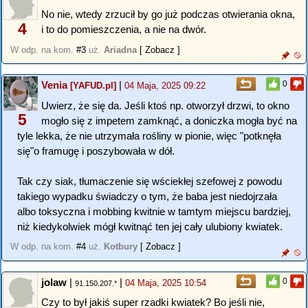
No nie, wtedy zrzucił by go już podczas otwierania okna,
4
i to do pomieszczenia, a nie na dwór.
W odp. na kom.
#3
uż.
Ariadna
[ Zobacz ]
Venia
|
0
[YAFUD.pl]
04 Maja, 2025 09:22
Uwierz, że się da. Jeśli ktoś np. otworzył drzwi, to okno
5
mogło się z impetem zamknąć, a doniczka mogła być na
tyle lekka, że nie utrzymała rośliny w pionie, więc "potknęła
się"o framugę i poszybowała w dół.
Tak czy siak, tłumaczenie się wściekłej szefowej z powodu
takiego wypadku świadczy o tym, że baba jest niedojrzała
albo toksyczna i mobbing kwitnie w tamtym miejscu bardziej,
niż kiedykolwiek mógł kwitnąć ten jej cały ulubiony kwiatek.
W odp. na kom.
#4
uż.
Kotbury
[ Zobacz ]
jolaw
|
|
0
04 Maja, 2025 10:54
91.150.207.*
Czy to był jakiś super rzadki kwiatek? Bo jeśli nie,