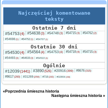
Najczęściej komentowane
teksty
Ostatnie 7 dni
#54753
#54638
#54748
#54715
#54762
(4)
(3)
(3)
(3)
(2)
#54698
#54752
(1)
#54707
(1)
(1)
Ostatnie 30 dni
#54530
#54564
#54753
#54718
#54715
(4)
(4)
(4)
(4)
(3)
#54493
#54533
(3)
#54522
(3)
(3)
Ogólnie
#12039
#3890
#20916
#8676
(1441)
(526)
(399)
(315)
#8617
#31269
(293)
#716
(258)
#32804
(243)
(216)
«Poprzednia śmieszna historia
Następna śmieszna historia »