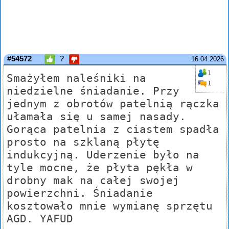
#54572
?
16.04.2026
1
Smażyłem naleśniki na
1
niedzielne śniadanie. Przy
jednym z obrotów patelnią rączka
ułamała się u samej nasady.
Gorąca patelnia z ciastem spadła
prosto na szklaną płytę
indukcyjną. Uderzenie było na
tyle mocne, że płyta pękła w
drobny mak na całej swojej
powierzchni. Śniadanie
kosztowało mnie wymianę sprzętu
AGD. YAFUD