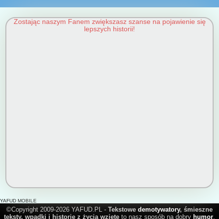
Zostając naszym Fanem zwiększasz szanse na pojawienie się
lepszych historii!
YAFUD MOBILE
©Copyright 2009-2026 YAFUD.PL -
Tekstowe
demotywatory
, śmieszne
teksty, wpadki i historie z życia wzięte
to nasz sposób na dobry
humor
.