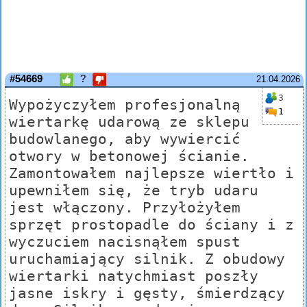
#54669
?
21.04.2026
3
Wypożyczyłem profesjonalną
1
wiertarkę udarową ze sklepu
budowlanego, aby wywiercić
otwory w betonowej ścianie.
Zamontowałem najlepsze wiertło i
upewniłem się, że tryb udaru
jest włączony. Przyłożyłem
sprzęt prostopadle do ściany i z
wyczuciem nacisnąłem spust
uruchamiający silnik. Z obudowy
wiertarki natychmiast poszły
jasne iskry i gęsty, śmierdzący