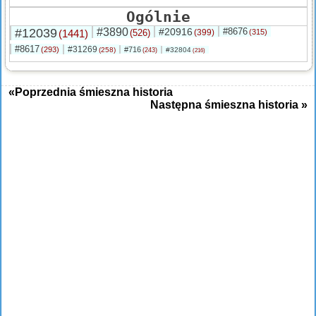
Ogólnie
#12039
#3890
#20916
#8676
(1441)
(526)
(399)
(315)
#8617
#31269
(293)
#716
(258)
#32804
(243)
(216)
«Poprzednia śmieszna historia
Następna śmieszna historia »