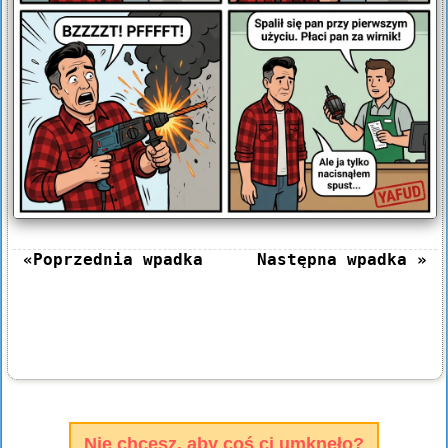
«Poprzednia wpadka
Następna wpadka »
Nie chcesz, aby coś ci umknęło?