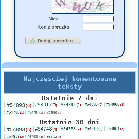
Nick
Kod z obrazka
Najczęściej komentowane
teksty
Ostatnie 7 dni
#54893
#54917
#54792
#54896
#54890
(6)
(3)
(2)
(2)
(1)
#54786
#54787
(1)
#54897
(1)
(1)
Ostatnie 30 dni
#54893
#54748
#54753
#54718
#54861
(6)
(4)
(4)
(4)
(3)
#54813
#54638
(3)
#54715
(3)
(3)