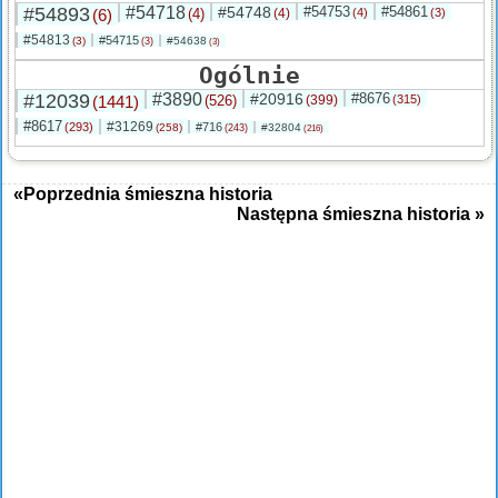
#54893
#54718
#54748
#54753
#54861
(6)
(4)
(4)
(4)
(3)
#54813
#54715
(3)
#54638
(3)
(3)
Ogólnie
#12039
#3890
#20916
#8676
(1441)
(526)
(399)
(315)
#8617
#31269
(293)
#716
(258)
#32804
(243)
(216)
«Poprzednia śmieszna historia
Następna śmieszna historia »