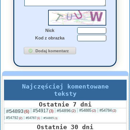
Nick
Kod z obrazka
Najczęściej komentowane
teksty
Ostatnie 7 dni
#54893
#54917
#54896
#54885
#54784
(6)
(3)
(2)
(2)
(2)
#54792
#54787
(2)
#54865
(1)
(1)
Ostatnie 30 dni