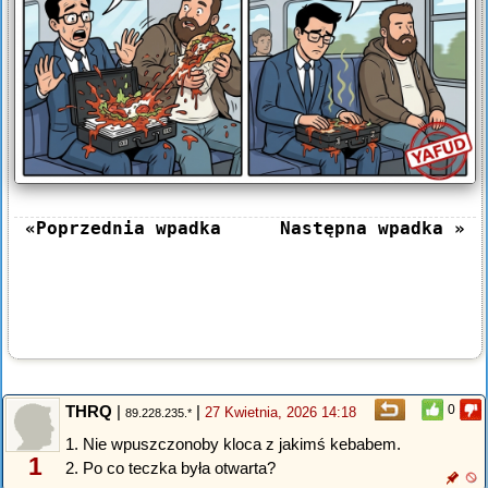
«Poprzednia wpadka
Następna wpadka »
THRQ
|
|
0
27 Kwietnia, 2026 14:18
89.228.235.*
1. Nie wpuszczonoby kloca z jakimś kebabem.
1
2. Po co teczka była otwarta?