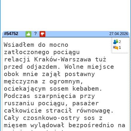
#54752
?
27.04.2026
2
Wsiadłem do mocno
1
zatłoczonego pociągu
relacji Kraków-Warszawa tuż
przed odjazdem. Wolne miejsce
obok mnie zajął postawny
mężczyzna z ogromnym,
ociekającym sosem kebabem.
Podczas szarpnięcia przy
ruszaniu pociągu, pasażer
całkowicie stracił równowagę.
Cały czosnkowo-ostry sos z
mięsem wylądował bezpośrednio na