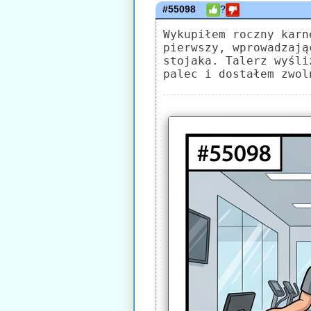
#55098
?
Wykupiłem roczny karn
pierwszy, wprowadzają
stojaka. Talerz wyśli
palec i dostałem zwol