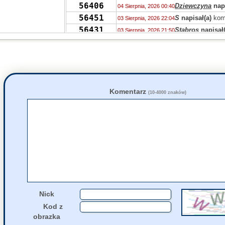
56406
Dziewczyna
napi
04 Sierpnia, 2026 00:40
56451
S
napisał(a)
kom
03 Sierpnia, 2026 22:04
56431
Stabros
napisał(
03 Sierpnia, 2026 21:50
56405
Stabros
napisał(
03 Sierpnia, 2026 21:43
56406
Stabros
napisał(
03 Sierpnia, 2026 21:38
1349
Ahtoh
napisał(a
03 Sierpnia, 2026 12:00
56406
zdziwiony
napis
03 Sierpnia, 2026 11:44
56405
Marek
napisał(a
03 Sierpnia, 2026 10:09
Komentarz
(10-4000 znaków)
56402
Uvwp
napisał(a)
02 Sierpnia, 2026 14:15
56397
jolaw
napisał(a)
02 Sierpnia, 2026 11:22
56397
carlson
napisał(
01 Sierpnia, 2026 23:30
56405
Grejon
napisał(a
01 Sierpnia, 2026 22:34
Nick
Kod z
obrazka