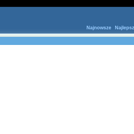
Najnowsze
Najleps