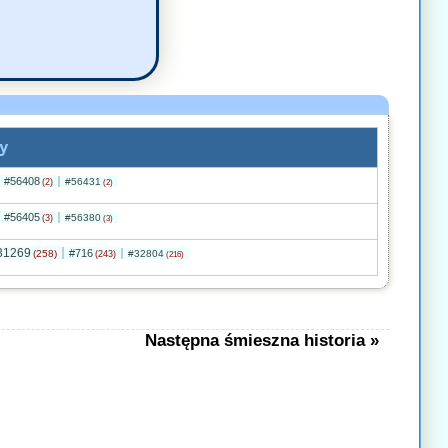
y
#56408
#56431
(2)
(2)
#56405
#56380
(3)
(3)
31269
#716
(258)
#32804
(243)
(216)
Następna śmieszna historia »