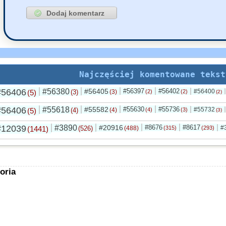
Najczęściej komentowane tekst
#56406
#56380
#56405
#56397
#56402
#56400
(5)
(3)
(3)
(2)
(2)
(2)
#56406
#55618
#55582
#55630
#55736
#55732
(5)
(4)
(4)
(4)
(3)
(3)
#12039
#3890
#20916
#8676
#8617
#
(1441)
(526)
(488)
(315)
(293)
oria