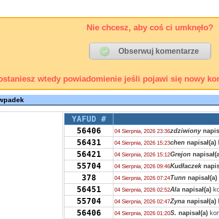
Nie chcesz, aby coś ci umknęło?
ostaniesz wtedy powiadomienie jeśli pojawi się nowy ko
 wpadek
YAFUD #
56406
zdziwiony
napis
04 Sierpnia, 2026 23:36
56431
chen
napisał(a)
04 Sierpnia, 2026 15:23
56421
Grejon
napisał(a
04 Sierpnia, 2026 15:12
55704
Kudłaczek
napis
04 Sierpnia, 2026 09:46
378
Tunn
napisał(a)
04 Sierpnia, 2026 07:24
56451
Ala
napisał(a)
ko
04 Sierpnia, 2026 02:52
55704
Zyna
napisał(a)
04 Sierpnia, 2026 02:47
56406
S.
napisał(a)
kom
04 Sierpnia, 2026 01:20