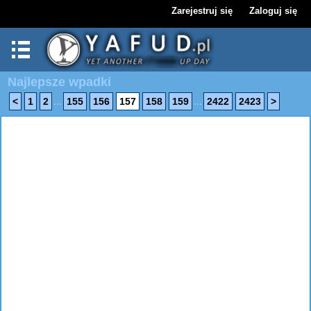
Zarejestruj się
Zaloguj się
Najlepsze wpadki
...
...
<
1
2
155
156
157
158
159
2422
2423
>