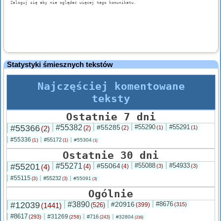
Statystyki śmiesznych tekstów
Najczęściej komentowane
teksty
Ostatnie 7 dni
#55366
#55382
#55285
#55290
#55291
(2)
(2)
(2)
(1)
(1)
#55336
#55172
(1)
#55304
(1)
(1)
Ostatnie 30 dni
#55201
#55271
#55064
#55088
#54933
(4)
(4)
(4)
(3)
(3)
#55115
#55232
(3)
#55091
(3)
(3)
Ogólnie
#12039
#3890
#20916
#8676
(1441)
(526)
(399)
(315)
#8617
#31269
(293)
#716
(258)
#32804
(243)
(216)