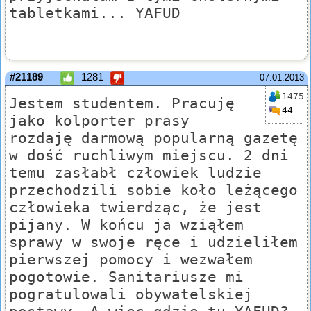
tabletkami... YAFUD
#21189
1281
07.01.2013
1475
Jestem studentem. Pracuję
44
jako kolporter prasy
rozdaję darmową popularną gazetę
w dość ruchliwym miejscu. 2 dni
temu zasłabł człowiek ludzie
przechodzili sobie koło leżącego
człowieka twierdząc, że jest
pijany. W końcu ja wziąłem
sprawy w swoje ręce i udzieliłem
pierwszej pomocy i wezwałem
pogotowie. Sanitariusze mi
pogratulowali obywatelskiej