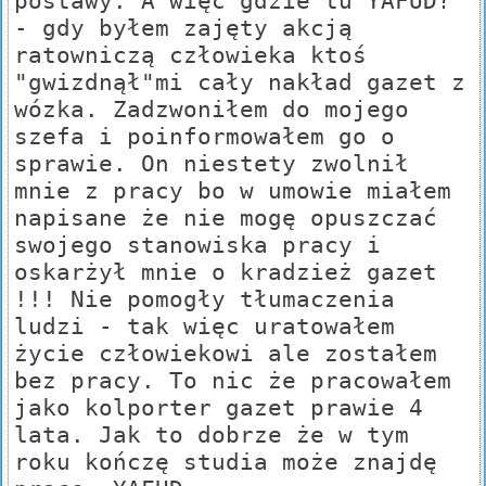
postawy. A więc gdzie tu YAFUD?
- gdy byłem zajęty akcją
ratowniczą człowieka ktoś
"gwizdnął"mi cały nakład gazet z
wózka. Zadzwoniłem do mojego
szefa i poinformowałem go o
sprawie. On niestety zwolnił
mnie z pracy bo w umowie miałem
napisane że nie mogę opuszczać
swojego stanowiska pracy i
oskarżył mnie o kradzież gazet
!!! Nie pomogły tłumaczenia
ludzi - tak więc uratowałem
życie człowiekowi ale zostałem
bez pracy. To nic że pracowałem
jako kolporter gazet prawie 4
lata. Jak to dobrze że w tym
roku kończę studia może znajdę