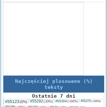
Najczęściej plusowane (%)
teksty
Ostatnie 7 dni
#55123
#55292
#55304
#55375
(0%)
(-33%)
(-100%)
(-100%)
#55289