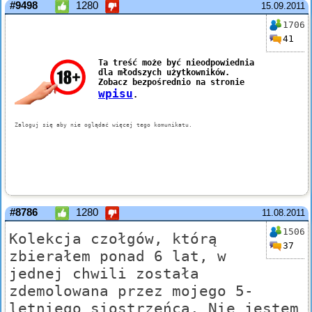
#9498
1280
15.09.2011
1706
41
#8786
1280
11.08.2011
1506
Kolekcja czołgów, którą
37
zbierałem ponad 6 lat, w
jednej chwili została
zdemolowana przez mojego 5-
letniego siostrzeńca. Nie jestem