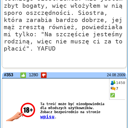
zbyt bogaty, więc włożyłem w nią
sporo oszczędności. Siostra,
która zarabia bardzo dobrze, jej
mąż zresztą również, powiedziała
mi tylko: "Na szczęście jesteśmy
rodziną, więc nie muszę ci za to
płacić". YAFUD
#353
1280
24.08.2009
1450
7