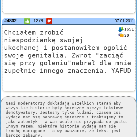
#4802
1279
07.01.2011
1651
Chciałem zrobić
30
niespodziankę swojej
ukochanej i postanowiłem ogolić
swoje genitalia. Zwrot "zaciąć
się przy goleniu"nabrał dla mnie
zupełnie innego znaczenia. YAFUD
Nasi moderatorzy dokładają wszelkich starań aby
wszystkie historie były śmieszne niczym tekstowe
demotywatory. Jesteśmy tylko ludźmi, czasem coś
wydaje nam się naprawdę śmieszne i traktujemy to
jako autentyk - a wam wcale nie przypada do gustu.
Innym razem, niektóre historie wydają nam się
trochę naciągane - a wy uważacie, że tekst jest
bardzo zabawny.