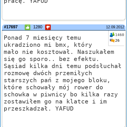
pracę. YAFUD
#17697
1280
12.09.2012
1460
Ponad 7 miesięcy temu
26
ukradziono mi bmx, który
mało nie kosztował. Naszukałem
się go sporo.. bez efektu.
Sąsiad kilka dni temu podsłuchał
rozmowę dwóch przemiłych
starszych pań z mojego bloku,
które schowały mój rower do
schowka w piwnicy bo kilka razy
zostawiłem go na klatce i im
przeszkadzał. YAFUD