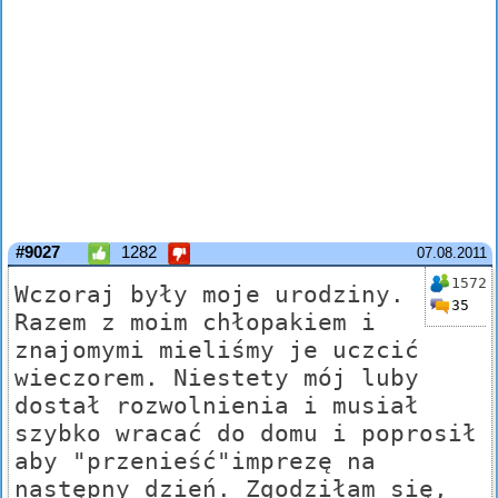
#9027
1282
07.08.2011
1572
Wczoraj były moje urodziny.
35
Razem z moim chłopakiem i
znajomymi mieliśmy je uczcić
wieczorem. Niestety mój luby
dostał rozwolnienia i musiał
szybko wracać do domu i poprosił
aby "przenieść"imprezę na
następny dzień. Zgodziłam się,