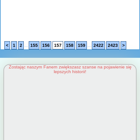
...
...
<
1
2
155
156
157
158
159
2422
2423
>
Zostając naszym Fanem zwiększasz szanse na pojawienie się
lepszych historii!