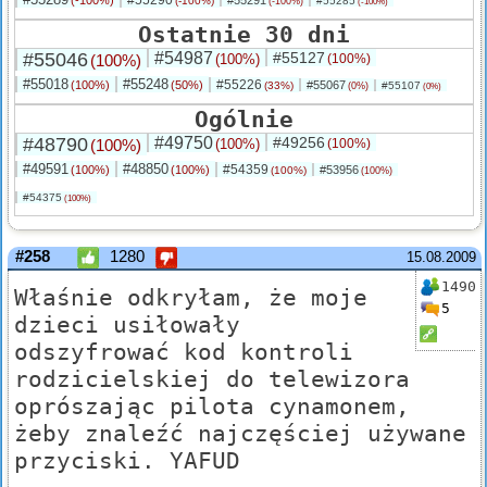
#55290
(-100%)
#55291
(-100%)
#55285
(-100%)
(-100%)
Ostatnie 30 dni
#55046
#54987
#55127
(100%)
(100%)
(100%)
#55018
#55248
#55226
(100%)
(50%)
#55067
(33%)
#55107
(0%)
(0%)
Ogólnie
#48790
#49750
#49256
(100%)
(100%)
(100%)
#49591
#48850
#54359
(100%)
(100%)
#53956
(100%)
(100%)
#54375
(100%)
#258
1280
15.08.2009
1490
Właśnie odkryłam, że moje
5
dzieci usiłowały
odszyfrować kod kontroli
rodzicielskiej do telewizora
oprószając pilota cynamonem,
żeby znaleźć najczęściej używane
przyciski. YAFUD