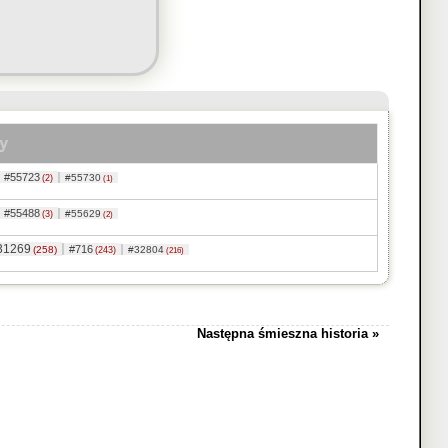
y
#55723
#55730
(2)
(1)
#55488
#55629
(3)
(2)
31269
#716
(258)
#32804
(243)
(216)
Następna śmieszna historia »