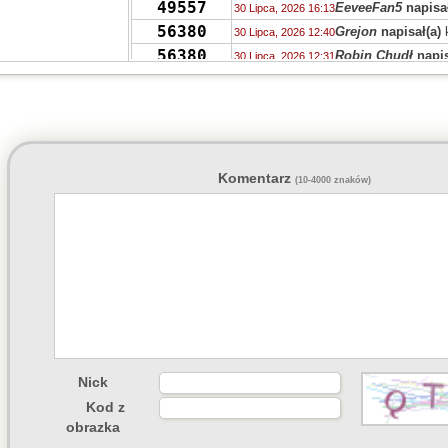
49557
EeveeFan5
napisał
30 Lipca, 2026 16:13
56380
Grejon
napisał(a)
30 Lipca, 2026 12:40
56380
Robin Chudł
napis
30 Lipca, 2026 12:31
56380
Grejon
napisał(a)
30 Lipca, 2026 12:28
56393
PRVW
napisał(a)
k
30 Lipca, 2026 08:46
55736
zdziwiony
napisał
29 Lipca, 2026 14:38
55730
Drag0n
napisał(a)
29 Lipca, 2026 14:03
55713
Drag0n
napisał(a)
29 Lipca, 2026 13:59
Komentarz
(10-4000 znaków)
55723
QTWU
napisał(a)
k
29 Lipca, 2026 12:13
56386
num num cat
napi
29 Lipca, 2026 10:27
55736
Niki
napisał(a)
kom
28 Lipca, 2026 20:38
55732
Luzik
napisał(a)
ko
28 Lipca, 2026 17:45
Nick
Kod z
obrazka