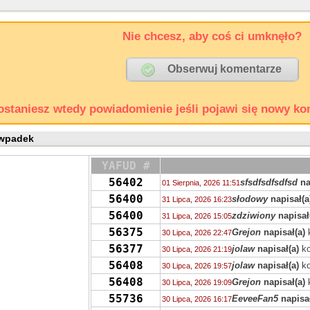
Nie chcesz, aby coś ci umknęło?
ostaniesz wtedy powiadomienie jeśli pojawi się nowy ko
 wpadek
YAFUD #
56402
sfsdfsdfsdfsd
na
01 Sierpnia, 2026 11:51
56400
słodowy
napisał(a
31 Lipca, 2026 16:23
56400
zdziwiony
napisał
31 Lipca, 2026 15:05
56375
Grejon
napisał(a)
30 Lipca, 2026 22:47
56377
jolaw
napisał(a)
ko
30 Lipca, 2026 21:19
56408
jolaw
napisał(a)
ko
30 Lipca, 2026 19:57
56408
Grejon
napisał(a)
30 Lipca, 2026 19:09
55736
EeveeFan5
napisał
30 Lipca, 2026 16:17