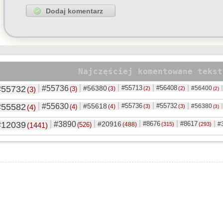
Najczęściej komentowane tekst
#55732
#55736
#56380
#55713
#56408
#56400
(3)
(3)
(3)
(2)
(2)
(2)
#55582
#55630
#55618
#55736
#55732
#56380
(4)
(4)
(4)
(3)
(3)
(3)
#12039
#3890
#20916
#8676
#8617
#
(1441)
(526)
(488)
(315)
(293)