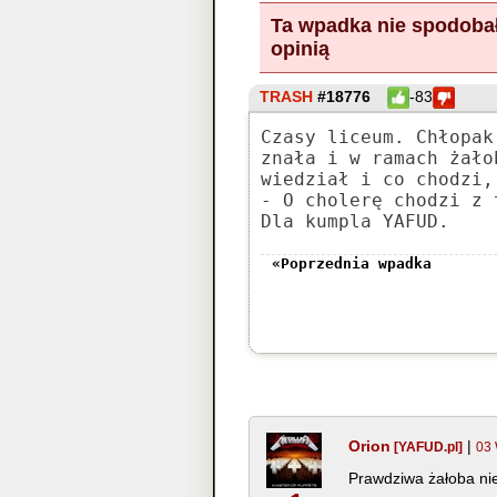
Ta wpadka nie spodobał
opinią
TRASH
#18776
-83
Czasy liceum. Chłopak
znała i w ramach żało
wiedział i co chodzi,
- O cholerę chodzi z 
Dla kumpla YAFUD.
«Poprzednia wpadka
Orion
|
[YAFUD.pl]
03 
Prawdziwa żałoba nie