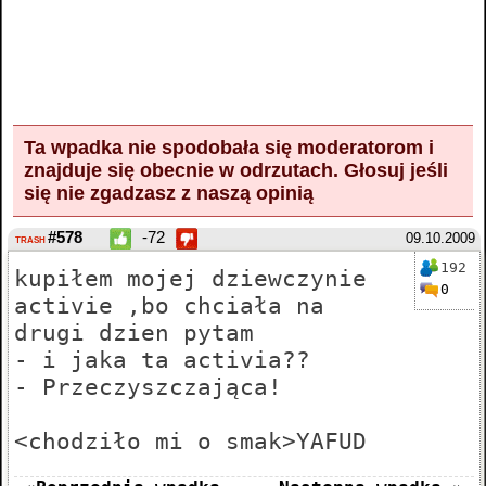
Ta wpadka nie spodobała się moderatorom i
znajduje się obecnie w odrzutach.
Głosuj
jeśli
się nie zgadzasz z naszą opinią
#578
-72
09.10.2009
TRASH
192
kupiłem mojej dziewczynie
0
activie ,bo chciała na
drugi dzien pytam
- i jaka ta activia??
- Przeczyszczająca!
<chodziło mi o smak>YAFUD