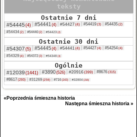
teksty
Ostatnie 7 dni
#54445
#54441
#54427
#54419
#54435
(4)
(4)
(4)
(3)
(2)
#54434
#54440
(2)
#54423
(2)
(2)
Ostatnie 30 dni
#54307
#54445
#54441
#54427
#54254
(5)
(4)
(4)
(4)
(4)
#54329
#54372
(4)
#54348
(3)
(3)
Ogólnie
#12039
#3890
#20916
#8676
(1441)
(526)
(399)
(315)
#8617
#31269
(293)
#716
(258)
#32804
(243)
(216)
«Poprzednia śmieszna historia
Następna śmieszna historia »