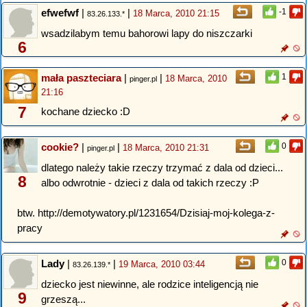
efwefwf
|
|
-1
18 Marca, 2010 21:15
83.26.133.*
wsadzilabym temu bahorowi lapy do niszczarki
6
mała paszteciara
|
|
1
18 Marca, 2010
pinger.pl
21:16
7
kochane dziecko :D
cookie?
|
|
0
18 Marca, 2010 21:31
pinger.pl
dlatego należy takie rzeczy trzymać z dala od dzieci...
8
albo odwrotnie - dzieci z dala od takich rzeczy :P
btw. http://demotywatory.pl/1231654/Dzisiaj-moj-kolega-z-
pracy
Lady
|
|
0
19 Marca, 2010 03:44
83.26.139.*
dziecko jest niewinne, ale rodzice inteligencją nie
9
grzeszą...