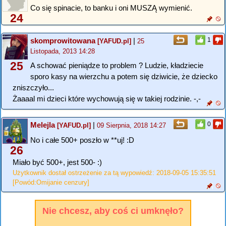
Co się spinacie, to banku i oni MUSZĄ wymienić.
24
skomprowitowana
|
1
[YAFUD.pl]
25
Listopada, 2013 14:28
25
A schować pieniądze to problem ? Ludzie, kładziecie
sporo kasy na wierzchu a potem się dziwicie, że dziecko
zniszczyło...
Żaaaal mi dzieci które wychowują się w takiej rodzinie. -,-
Melejla
|
0
[YAFUD.pl]
09 Sierpnia, 2018 14:27
No i całe 500+ poszło w **uj! :D
26
Miało być 500+, jest 500- :)
Użytkownik dostał ostrzeżenie za tą wypowiedź: 2018-09-05 15:35:51
[Powód:Omijanie cenzury]
Nie chcesz, aby coś ci umknęło?