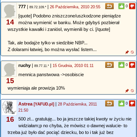
777
|
|
0
26 Października, 2010 20:55
89.72.109.*
[quote] Podobno zniszczone/uszkodzone pieniądze
14
można wymienić w banku. Może gdybyś pozbierał
wszystkie kawałki i zaniósł, wymienili by ci. [/quote]
Tak, ale bodajże tylko w siedzibie NBP...
Z dolarami łatwiej, bo można wysłać listem...
ruchy
|
|
0
15 Grudnia, 2010 01:11
89.77.11.*
mennica panstwowa ->osobiscie
15
wymieniaja ale prowizja 10%
Astrea
|
0
[YAFUD.pl]
28 Października, 2011
21:50
16
500 zł... gratuluję... bo ja jeszcze takiej kwoty w życiu nie
widziałam;p no chyba, że mówisz o dawnej walucie- to
trzeba już było dać pociąć dziecku, bo to i tak już bez