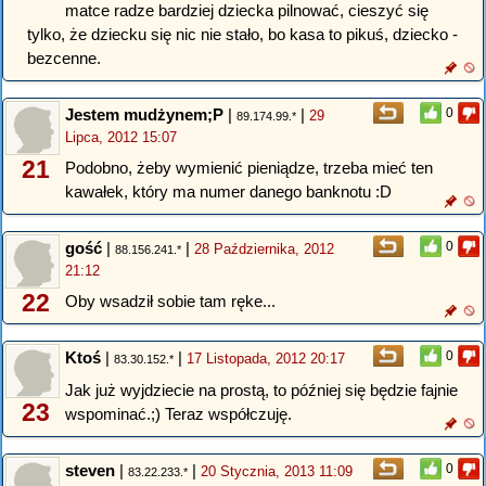
matce radze bardziej dziecka pilnować, cieszyć się
tylko, że dziecku się nic nie stało, bo kasa to pikuś, dziecko -
bezcenne.
Jestem mudżynem;P
|
|
0
29
89.174.99.*
Lipca, 2012 15:07
21
Podobno, żeby wymienić pieniądze, trzeba mieć ten
kawałek, który ma numer danego banknotu :D
gość
|
|
0
28 Października, 2012
88.156.241.*
21:12
22
Oby wsadził sobie tam ręke...
Ktoś
|
|
0
17 Listopada, 2012 20:17
83.30.152.*
Jak już wyjdziecie na prostą, to później się będzie fajnie
23
wspominać.;) Teraz współczuję.
steven
|
|
0
20 Stycznia, 2013 11:09
83.22.233.*