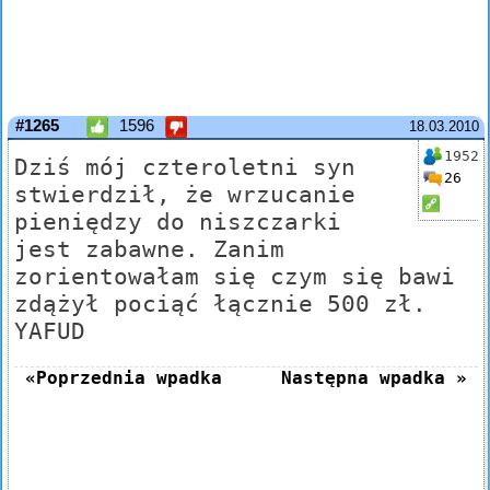
#1265
1596
18.03.2010
1952
Dziś mój czteroletni syn
26
stwierdził, że wrzucanie
pieniędzy do niszczarki
jest zabawne. Zanim
zorientowałam się czym się bawi
zdążył pociąć łącznie 500 zł.
YAFUD
«Poprzednia wpadka
Następna wpadka »