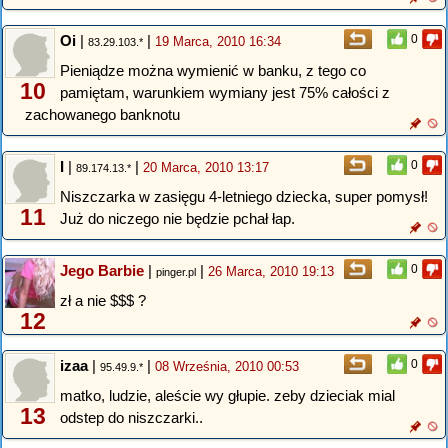
Oi
|
|
0
19 Marca, 2010 16:34
83.29.103.*
Pieniądze można wymienić w banku, z tego co
10
pamiętam, warunkiem wymiany jest 75% całości z
zachowanego banknotu
I
|
|
0
20 Marca, 2010 13:17
89.174.13.*
Niszczarka w zasięgu 4-letniego dziecka, super pomysł!
11
Już do niczego nie będzie pchał łap.
Jego Barbie
|
|
0
26 Marca, 2010 19:13
pinger.pl
zł a nie $$$ ?
12
izaa
|
|
0
08 Września, 2010 00:53
95.49.9.*
matko, ludzie, aleście wy głupie. zeby dzieciak mial
13
odstep do niszczarki..