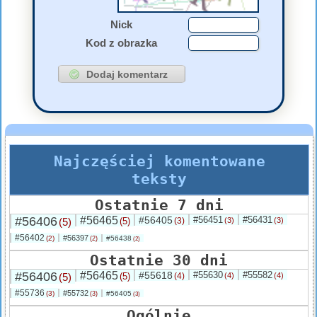
Nick
Kod z obrazka
Najczęściej komentowane
teksty
Ostatnie 7 dni
#56406
#56465
#56405
#56451
#56431
(5)
(5)
(3)
(3)
(3)
#56402
#56397
(2)
#56438
(2)
(2)
Ostatnie 30 dni
#56406
#56465
#55618
#55630
#55582
(5)
(5)
(4)
(4)
(4)
#55736
#55732
(3)
#56405
(3)
(3)
Ogólnie