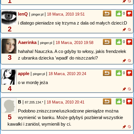
1
lenQ
|
|
0
18 Marca, 2010 19:51
pinger.pl
i dlatego pieniadze się trzyma z dala od małych dzieci:D
2
Aaerinka
|
|
0
18 Marca, 2010 19:58
pinger.pl
hahaha! Nauczka. A co gdyby to włosy, jakis frendzelek
3
z ubranka dziecka 'wpadł' do niszczarki?
apple
|
|
0
18 Marca, 2010 20:24
pinger.pl
o w mordę jeża
4
B
|
|
0
18 Marca, 2010 20:41
87.205.134.*
Podobno zniszczone/uszkodzone pieniądze można
5
wymienić w banku. Może gdybyś pozbierał wszystkie
kawałki i zaniósł, wymienili by ci.