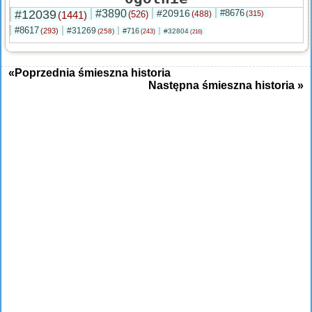
#12039
#3890
#20916
#8676
(1441)
(526)
(488)
(315)
#8617
#31269
(293)
#716
(258)
#32804
(243)
(216)
«Poprzednia śmieszna historia
Następna śmieszna historia »