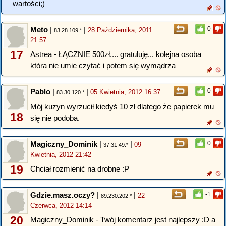
wartości;)
Meto
|
|
0
28 Października, 2011
83.28.109.*
21:57
17
Astrea - ŁĄCZNIE 500zł.... gratuluję... kolejna osoba
która nie umie czytać i potem się wymądrza
Pablo
|
|
0
05 Kwietnia, 2012 16:37
83.30.120.*
Mój kuzyn wyrzucił kiedyś 10 zł dlatego że papierek mu
18
się nie podoba.
Magiczny_Dominik
|
|
0
09
37.31.49.*
Kwietnia, 2012 21:42
19
Chciał rozmienić na drobne :P
Gdzie.masz.oczy?
|
|
-1
22
89.230.202.*
Czerwca, 2012 14:14
20
Magiczny_Dominik - Twój komentarz jest najlepszy :D a