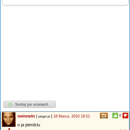
neinnein
|
|
0
18 Marca, 2010 19:51
pinger.pl
o ja pierdziu