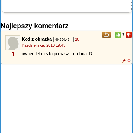
Najlepszy komentarz
7
Kod z obrazka
|
|
10
89.230.42.*
Października, 2013 19:43
1
owned lel niezłego masz trolldada :D