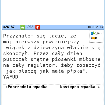
#26187
892
10.10.2013
1044
Przyznałem się tacie, że
8
mój pierwszy poważniejszy
związek z dziewczyną właśnie się
skończył. Przez cały dzień
puszczał smętne piosenki miłosne
na cały regulator, żeby zobaczyć
"jak płaczę jak mała p*pka".
YAFUD
«Poprzednia wpadka
Następna wpadka »