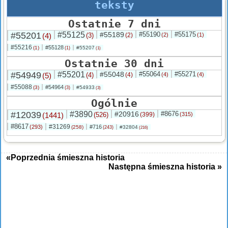
teksty
Ostatnie 7 dni
#55201
#55125
#55189
#55190
#55175
(4)
(3)
(2)
(2)
(1)
#55216
#55128
(1)
#55207
(1)
(1)
Ostatnie 30 dni
#54949
#55201
#55048
#55064
#55271
(5)
(4)
(4)
(4)
(4)
#55088
#54964
(3)
#54933
(3)
(3)
Ogólnie
#12039
#3890
#20916
#8676
(1441)
(526)
(399)
(315)
#8617
#31269
(293)
#716
(258)
#32804
(243)
(216)
«Poprzednia śmieszna historia
Następna śmieszna historia »