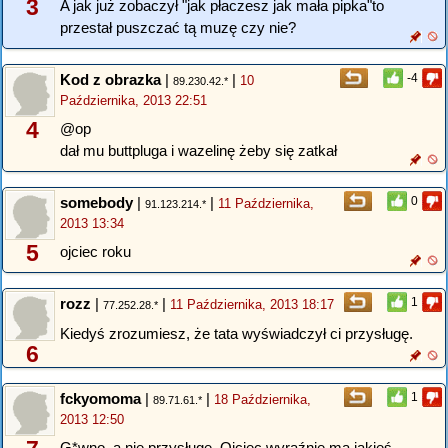
3
A jak już zobaczył "jak płaczesz jak mała pipka"to
przestał puszczać tą muzę czy nie?
Kod z obrazka
|
|
-4
10
89.230.42.*
Października, 2013 22:51
4
@op
dał mu buttpluga i wazelinę żeby się zatkał
somebody
|
|
0
11 Października,
91.123.214.*
2013 13:34
5
ojciec roku
rozz
|
|
1
11 Października, 2013 18:17
77.252.28.*
Kiedyś zrozumiesz, że tata wyświadczył ci przysługę.
6
fckyomoma
|
|
1
18 Października,
89.71.61.*
2013 12:50
G*wno, a nie przysługę. Ojciec wyraźnie ma jakieś