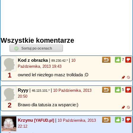
Wszystkie komentarze
Kod z obrazka
|
|
7
10
89.230.42.*
Października, 2013 19:43
1
owned lel niezłego masz trolldada :D
Ryyy
|
|
5
10 Października, 2013
46.115.101.*
20:50
2
Brawo dla tatusia za wsparcie:)
Krzynu
|
3
[YAFUD.pl]
10 Października, 2013
22:12