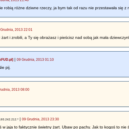
ie robią różne dziwne rzeczy, ja bym tak od razu nie przestawała się z 
 Grudnia, 2013 22:01
pi żart i zrobili, a Ty się obrażasz i pieścisz nad sobą jak mała dziewc
|
AFUD.pl]
09 Grudnia, 2013 01:10
ie pij.
rudnia, 2013 08:00
|
09 Grudnia, 2013 23:30
193.242.212.*
 w jaja to faktycznie świetny żart. Ubaw po pachy. Jak to kogoś to nie 