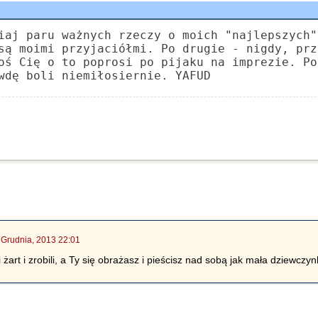
iaj paru ważnych rzeczy o moich "najlepszych"
są moimi przyjaciółmi. Po drugie - nigdy, prz
oś Cię o to poprosi po pijaku na imprezie. Po
wdę boli niemiłosiernie. YAFUD
 Grudnia, 2013 22:01
pi żart i zrobili, a Ty się obrażasz i pieścisz nad sobą jak mała dziewc