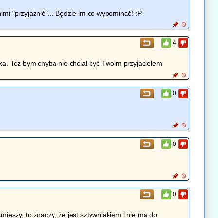
nimi "przyjażnić"... Będzie im co wypominać! :P
4
zynka. Też bym chyba nie chciał być Twoim przyjacielem.
0
0
0
śmieszy, to znaczy, że jest sztywniakiem i nie ma do