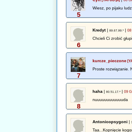
Wiesz, po pijaku ludz
5
Kredyt
|
|
08
89.67.99.*
Chcieli Ci zrobić głu
6
kurcze_pieczone
[Y
Proste rozwiązanie. N
7
haha
|
|
09 G
80.51.17.*
nuuuuuuuuuuuuda
8
Antonicopsygoni
|
Taa...Kopnięcie kogoś