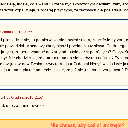
pierdzielę, ludzie, co z wami? Trzeba być skończonym debilem, żeby zro
adczyli kopa w jaja, z prostej przyczyny, że takowych nie posiadają. Bo
 Grudnia, 2013 20:55
li pijesz do mnie, to po pierwsze nie powiedziałem, że to świetny żart, 
 nie powiedział. Mocno wyolbrzymiasz i przeinaczasz słowa. Co do tego
pijanych, że będą wpadać na żarty odnośnie całek potrójnych? Oczywiści
 był. Nie chodzi o to, że autor nie ma do siebie dystansu (tu też Ty to po
etów (tak wbrew Twoim przytykom - ja też) dostał kiedyś w jaja i wie jak 
 jaja to mam płakać po necie i pisać, że już nie jest moim znajomym? D
|
15 Grudnia, 2013 11:57
.pl
radzone zaufanie również.
Nie chcesz, aby coś ci umknęło?