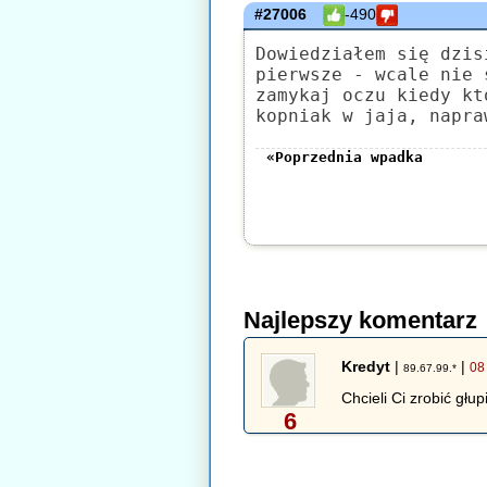
#27006
-490
Dowiedziałem się dzis
pierwsze - wcale nie 
zamykaj oczu kiedy kt
kopniak w jaja, napra
«Poprzednia wpadka
Najlepszy komentarz
Kredyt
|
|
08
89.67.99.*
Chcieli Ci zrobić głu
6