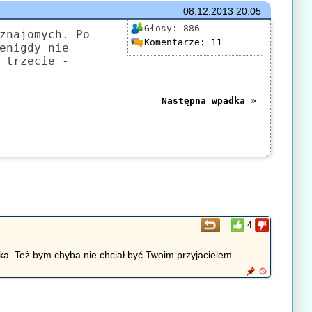
08.12.2013
20:05
Głosy:
886
znajomych. Po
Komentarze:
11
enigdy nie
 trzecie -
Następna wpadka »
4
zynka. Też bym chyba nie chciał być Twoim przyjacielem.