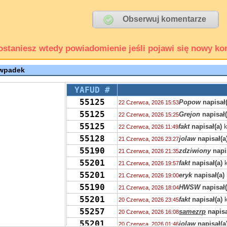
ostaniesz wtedy powiadomienie jeśli pojawi się nowy ko
 wpadek
YAFUD #
55125
Popow
napisał(
22 Czerwca, 2026 15:53
55125
Grejon
napisał(
22 Czerwca, 2026 15:25
55125
fakt
napisał(a)
k
22 Czerwca, 2026 11:49
55128
jolaw
napisał(a
21 Czerwca, 2026 23:27
55190
zdziwiony
napi
21 Czerwca, 2026 21:35
55201
fakt
napisał(a)
k
21 Czerwca, 2026 19:57
55201
eryk
napisał(a)
21 Czerwca, 2026 19:00
55190
HWSW
napisał(
21 Czerwca, 2026 18:04
55201
fakt
napisał(a)
k
20 Czerwca, 2026 23:45
55257
samezrp
napisa
20 Czerwca, 2026 16:08
55201
jolaw
napisał(a
20 Czerwca, 2026 01:46