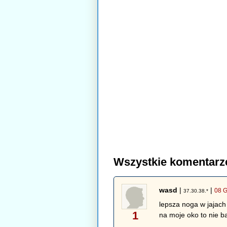
Wszystkie komentarz
wasd
|
|
08 G
37.30.38.*
lepsza noga w jajach
1
na moje oko to nie b