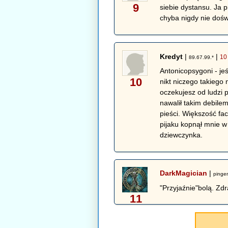
9
siebie dystansu. Ja 
chyba nigdy nie doświ
Kredyt
|
|
10
89.67.99.*
Antonicopsygoni - jeś
10
nikt niczego takiego
oczekujesz od ludzi 
nawalił takim debilem
pieści. Większość fac
pijaku kopnął mnie w
dziewczynka.
DarkMagician
|
pinger
"Przyjaźnie"bolą. Zd
11