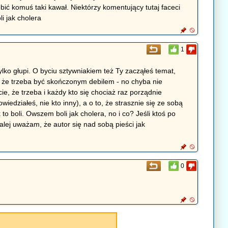
bić komuś taki kawał. Niektórzy komentujący tutaj faceci
li jak cholera
1
tylko głupi. O byciu sztywniakiem też Ty zacząłeś temat,
, że trzeba być skończonym debilem - no chyba nie
e, że trzeba i każdy kto się chociaż raz porządnie
wiedziałeś, nie kto inny), a o to, że strasznie się ze sobą
to boli. Owszem boli jak cholera, no i co? Jeśli ktoś po
alej uważam, że autor się nad sobą pieści jak
0