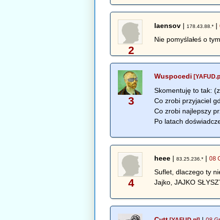
laensov
|
|
178.43.88.*
Nie pomyślałeś o tym
2
Wuspocedi
[YAFUD.p
Skomentuję to tak: 
3
Co zrobi przyjaciel g
Co zrobi najlepszy prz
Po latach doświadcze
heee
|
|
08 
83.25.236.*
Suflet, dlaczego ty 
4
Jajko, JAJKO SŁYS
Cytt
|
[YAFUD.pl]
08 G