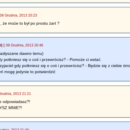
08 Grudnia, 2013 20:23
, że może to był po prostu żart ?
|
l]
08 Grudnia, 2013 20:46
(zasłyszane dawno temu)
dy potkniesz się o coś i przewrócisz? - Pomoże ci wstać.
yjaciel gdy potkniesz się o coś i przewrócisz? - Będzie się z ciebie śmia
ń mogę jedynie to potwierdzić
Grudnia, 2013 21:21
nie odpowiadasz?!
ZYSZ MNIE?!
rudnia, 2013 21:40