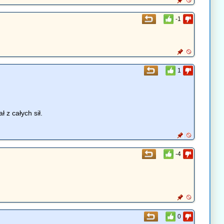
-1
1
ł z całych sił.
-4
0