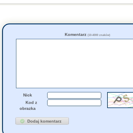
55189
kamil333333
na
19 Czerwca, 2026 07:03
55189
Asd
napisał(a)
19 Czerwca, 2026 06:57
55175
zdziwiony
napi
18 Czerwca, 2026 19:51
55207
Ala
napisał(a)
k
18 Czerwca, 2026 17:44
55276
fakt
napisał(a)
k
18 Czerwca, 2026 12:33
Komentarz
(10-4000 znaków)
55223
Przyjazna
napis
18 Czerwca, 2026 09:43
55276
jolaw
napisał(a
18 Czerwca, 2026 00:52
55275
Fruczak
napisał
17 Czerwca, 2026 20:38
55271
Fruczak
napisał
17 Czerwca, 2026 15:53
Nick
Kod z
obrazka