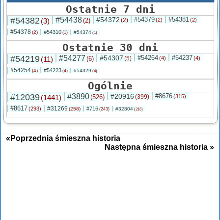
Ostatnie 7 dni
#54382
#54438
#54372
#54379
#54381
(3)
(2)
(2)
(2)
(2)
#54378
#54310
(2)
#54374
(1)
(1)
Ostatnie 30 dni
#54219
#54277
#54307
#54264
#54237
(11)
(6)
(5)
(4)
(4)
#54254
#54223
(4)
#54329
(4)
(4)
Ogólnie
#12039
#3890
#20916
#8676
(1441)
(526)
(399)
(315)
#8617
#31269
(293)
#716
(258)
#32804
(243)
(216)
«Poprzednia śmieszna historia
Następna śmieszna historia »