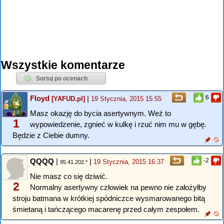
Wszystkie komentarze
Floyd
|
6
[YAFUD.pl]
19 Stycznia, 2015 15:55
Masz okazję do bycia asertywnym. Weź to
1
wypowiedzenie, zgnieć w kulkę i rzuć nim mu w gębę.
Będzie z Ciebie dumny.
QQQQ
|
|
-2
19 Stycznia, 2015 16:37
95.41.202.*
Nie masz co się dziwić.
2
Normalny asertywny człowiek na pewno nie założyłby
stroju batmana w krótkiej spódniczce wysmarowanego bitą
śmietaną i tańczącego macarenę przed całym zespołem.