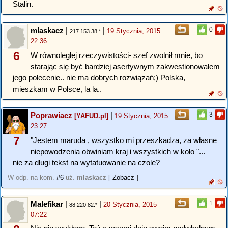
Stalin.
mlaskacz
|
|
0
19 Stycznia, 2015
217.153.38.*
22:36
6
W równoległej rzeczywistości- szef zwolnił mnie, bo
starając się być bardziej asertywnym zakwestionowałem
jego polecenie.. nie ma dobrych rozwiązań;) Polska,
mieszkam w Polsce, la la..
Poprawiacz
|
3
[YAFUD.pl]
19 Stycznia, 2015
23:27
7
"Jestem maruda , wszystko mi przeszkadza, za własne
niepowodzenia obwiniam kraj i wszystkich w koło "...
nie za długi tekst na wytatuowanie na czole?
W odp. na kom.
#6
uż.
mlaskacz
[ Zobacz ]
Malefikar
|
|
1
20 Stycznia, 2015
88.220.82.*
07:22