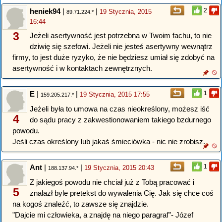
heniek94
|
|
2
19 Stycznia, 2015
89.71.224.*
16:44
3
Jeżeli asertywność jest potrzebna w Twoim fachu, to nie
dziwię się szefowi. Jeżeli nie jesteś asertywny wewnątrz
firmy, to jest duże ryzyko, że nie będziesz umiał się zdobyć na
asertywność i w kontaktach zewnętrznych.
E
|
|
1
19 Stycznia, 2015 17:55
159.205.217.*
Jeżeli była to umowa na czas nieokreślony, możesz iść
4
do sądu pracy z zakwestionowaniem takiego bzdurnego
powodu.
Jeśli czas określony lub jakaś śmieciówka - nic nie zrobisz.
Ant
|
|
1
19 Stycznia, 2015 20:43
188.137.94.*
Z jakiegoś powodu nie chciał już z Tobą pracować i
5
znalazł byle pretekst do wywalenia Cię. Jak się chce coś
na kogoś znaleźć, to zawsze się znajdzie.
"Dajcie mi człowieka, a znajdę na niego paragraf"- Józef