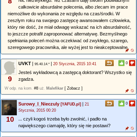
8
Nic niezwykłego. Też czasami daję swoim podwładnym
całkowicie absurdalne polecenia, albo zlecam im prace
niemożliwe do wykonania ze względu na czas/środki. W
zeszłym roku na swojego zastępcę awansowałem człowieka,
który nie dość, że miał odwagę wskazać na ich absurdalność,
to jeszcze potrafił zaproponować alternatywę. Bezmyślnego
spełniania poleceń można oczekiwać od zwykłego, szarego,
szeregowego pracownika, ale wyżej jest to nieakceptowalne.
UVKT
|
|
0
20 Stycznia, 2015 10:41
95.40.14.*
Jesteś wykładowcą a zastępcą doktorant? Wszystko się
9
zgadza.
W odp. na kom.
#8
uż.
Malefikar
[ Zobacz ]
Surowy_I_Nieczuly
|
0
[YAFUD.pl]
21
Stycznia, 2015 00:20
10
... czyli kogoś trzeba było zwolnić, i padło na
największego ciamajdę, który się nie postawi?