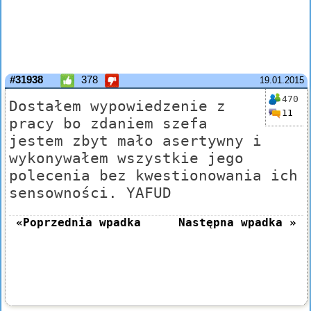
#31938
378
19.01.2015
470
Dostałem wypowiedzenie z
11
pracy bo zdaniem szefa
jestem zbyt mało asertywny i
wykonywałem wszystkie jego
polecenia bez kwestionowania ich
sensowności. YAFUD
«Poprzednia wpadka
Następna wpadka »