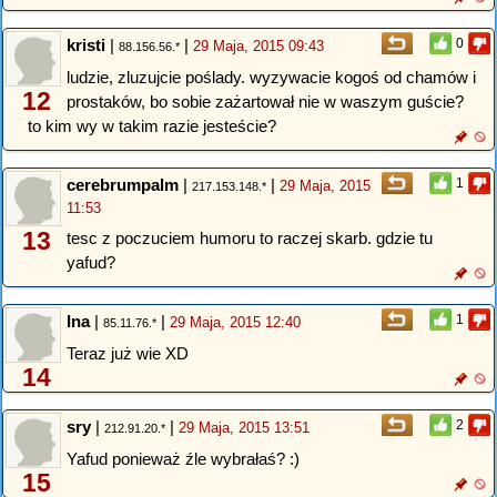
kristi
|
|
0
29 Maja, 2015 09:43
88.156.56.*
ludzie, zluzujcie poślady. wyzywacie kogoś od chamów i
12
prostaków, bo sobie zażartował nie w waszym guście?
to kim wy w takim razie jesteście?
cerebrumpalm
|
|
1
29 Maja, 2015
217.153.148.*
11:53
13
tesc z poczuciem humoru to raczej skarb. gdzie tu
yafud?
Ina
|
|
1
29 Maja, 2015 12:40
85.11.76.*
Teraz już wie XD
14
sry
|
|
2
29 Maja, 2015 13:51
212.91.20.*
Yafud ponieważ źle wybrałaś? :)
15