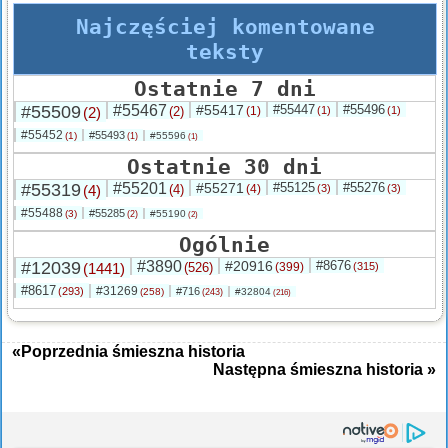
Najczęściej komentowane
teksty
Ostatnie 7 dni
#55509
#55467
#55417
#55447
#55496
(2)
(2)
(1)
(1)
(1)
#55452
#55493
(1)
#55596
(1)
(1)
Ostatnie 30 dni
#55319
#55201
#55271
#55125
#55276
(4)
(4)
(4)
(3)
(3)
#55488
#55285
(3)
#55190
(2)
(2)
Ogólnie
#12039
#3890
#20916
#8676
(1441)
(526)
(399)
(315)
#8617
#31269
(293)
#716
(258)
#32804
(243)
(216)
«Poprzednia śmieszna historia
Następna śmieszna historia »