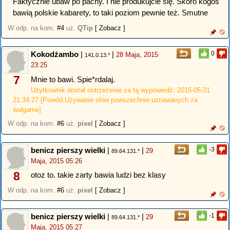
Faktycznie ubaw po pachy. I nie produkujcie się. Skoro kogoś
bawią polskie kabarety, to taki poziom pewnie też. Smutne
W odp. na kom.
#4
uż.
QTip
[ Zobacz ]
Kokodżambo
|
|
0
28 Maja, 2015
141.0.13.*
23:25
7
Mnie to bawi. Spie*rdalaj.
Użytkownik dostał ostrzeżenie za tą wypowiedź: 2015-05-31
21:34:27 [Powód:Używanie słów powszechnie uznawanych za
wulgarne]
W odp. na kom.
#6
uż.
pixel
[ Zobacz ]
benicz pierszy wielki
|
|
-3
29
89.64.131.*
Maja, 2015 05:26
8
otoz to. takie zarty bawia ludzi bez klasy
W odp. na kom.
#6
uż.
pixel
[ Zobacz ]
benicz pierszy wielki
|
|
-1
29
89.64.131.*
Maja, 2015 05:27