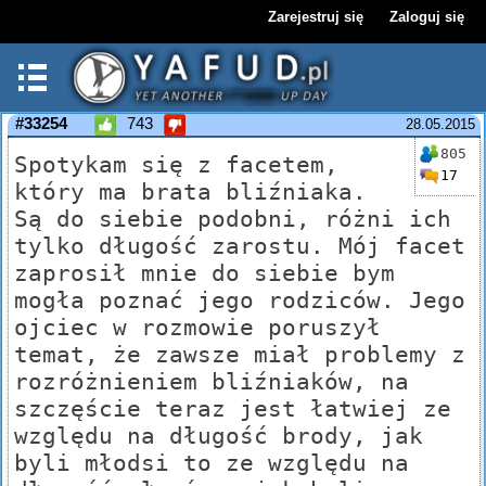
Zarejestruj się
Zaloguj się
#33254
743
28.05.2015
805
Spotykam się z facetem,
17
który ma brata bliźniaka.
Są do siebie podobni, różni ich
tylko długość zarostu. Mój facet
zaprosił mnie do siebie bym
mogła poznać jego rodziców. Jego
ojciec w rozmowie poruszył
temat, że zawsze miał problemy z
rozróżnieniem bliźniaków, na
szczęście teraz jest łatwiej ze
względu na długość brody, jak
byli młodsi to ze względu na