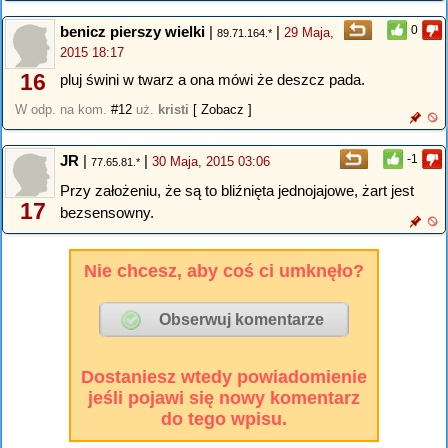
benicz pierszy wielki
|
|
0
29 Maja,
89.71.164.*
2015 18:17
16
pluj świni w twarz a ona mówi że deszcz pada.
W odp. na kom.
#12
uż.
kristi
[ Zobacz ]
JR
|
|
-1
30 Maja, 2015 03:06
77.65.81.*
Przy założeniu, że są to bliźnięta jednojajowe, żart jest
17
bezsensowny.
Nie chcesz, aby coś ci umknęło?
Dostaniesz wtedy powiadomienie
jeśli pojawi się nowy komentarz
do tego wpisu.