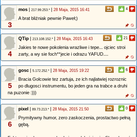
mos
|
|
4
28 Maja, 2015 16:41
217.99.253.*
A brat bliźniak pewnie Paweł;)
3
QTip
|
|
21
28 Maja, 2015 16:43
213.108.152.*
Jakies te nowe pokolenia wrazliwe i tepe... ojciec stroi
4
zarty, a wy sie foch**jecie i odrazu YAFUD....
gosc
|
|
6
28 Maja, 2015 19:22
5.172.252.*
Bracia Golcowie tez zartuja, ze ich najlatwiej rozroznic
5
po dlugosci instrumentu, bo jeden gra na trabce a druhi
na puzonie :)))
pixel
|
|
0
28 Maja, 2015 21:50
89.73.213.*
Prymitywny humor, zero zaskoczenia, prostactwo pełną
6
gębą.