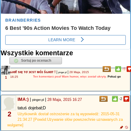
Wszystkie komentarze
-5
ωαℓ ѕιę тσ נєѕт мóנ śωιαт !
|
|
28 Maja, 2015
pinger.pl
Ten komentarz psuł Wam humor, więc został ukryty.
Pokaż go
16:25
1
IMA:)
|
|
-2
28 Maja, 2015 16:27
pinger.pl
tatuś dojebał;D
2
Użytkownik dostał ostrzeżenie za tą wypowiedź: 2015-05-31
21:34:27 [Powód:Używanie słów powszechnie uznawanych za
wulgarne]