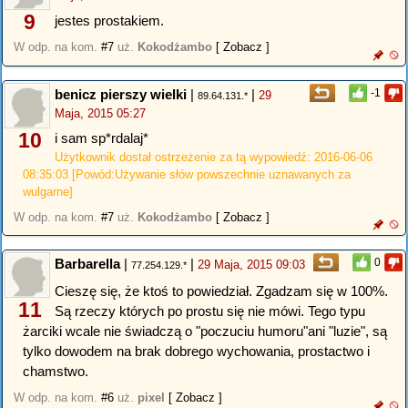
9
jestes prostakiem.
W odp. na kom.
#7
uż.
Kokodżambo
[ Zobacz ]
benicz pierszy wielki
|
|
-1
29
89.64.131.*
Maja, 2015 05:27
10
i sam sp*rdalaj*
Użytkownik dostał ostrzeżenie za tą wypowiedź: 2016-06-06
08:35:03 [Powód:Używanie słów powszechnie uznawanych za
wulgarne]
W odp. na kom.
#7
uż.
Kokodżambo
[ Zobacz ]
Barbarella
|
|
0
29 Maja, 2015 09:03
77.254.129.*
Cieszę się, że ktoś to powiedział. Zgadzam się w 100%.
11
Są rzeczy których po prostu się nie mówi. Tego typu
żarciki wcale nie świadczą o "poczuciu humoru"ani "luzie", są
tylko dowodem na brak dobrego wychowania, prostactwo i
chamstwo.
W odp. na kom.
#6
uż.
pixel
[ Zobacz ]