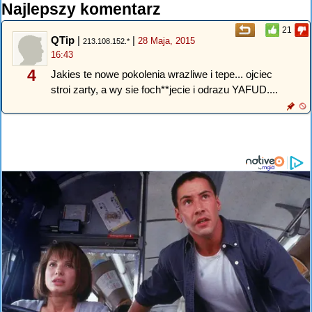
Najlepszy komentarz
21
QTip
|
|
28 Maja, 2015
213.108.152.*
16:43
4
Jakies te nowe pokolenia wrazliwe i tepe... ojciec
stroi zarty, a wy sie foch**jecie i odrazu YAFUD....