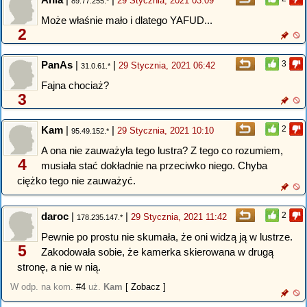
29 Stycznia, 2021 03:09
89.77.255.*
Może właśnie mało i dlatego YAFUD...
2
PanAs
|
|
3
29 Stycznia, 2021 06:42
31.0.61.*
Fajna chociaż?
3
Kam
|
|
2
29 Stycznia, 2021 10:10
95.49.152.*
A ona nie zauważyła tego lustra? Z tego co rozumiem,
4
musiała stać dokładnie na przeciwko niego. Chyba
ciężko tego nie zauważyć.
daroc
|
|
2
29 Stycznia, 2021 11:42
178.235.147.*
Pewnie po prostu nie skumała, że oni widzą ją w lustrze.
5
Zakodowała sobie, że kamerka skierowana w drugą
stronę, a nie w nią.
W odp. na kom.
#4
uż.
Kam
[ Zobacz ]