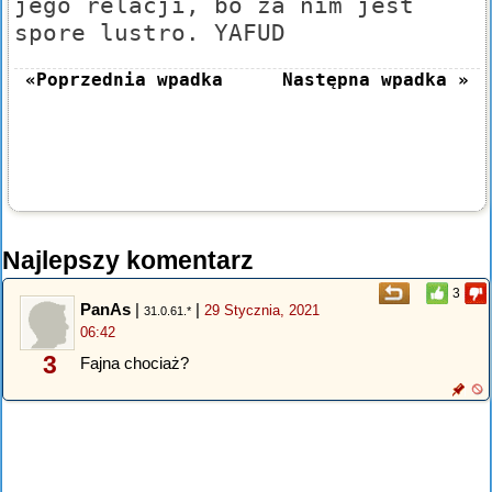
jego relacji, bo za nim jest
spore lustro. YAFUD
«Poprzednia wpadka
Następna wpadka »
Najlepszy komentarz
3
PanAs
|
|
29 Stycznia, 2021
31.0.61.*
06:42
3
Fajna chociaż?