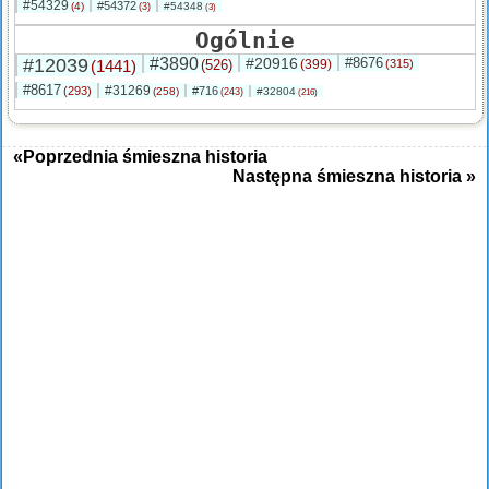
#54329
#54372
(4)
#54348
(3)
(3)
Ogólnie
#12039
#3890
#20916
#8676
(1441)
(526)
(399)
(315)
#8617
#31269
(293)
#716
(258)
#32804
(243)
(216)
«Poprzednia śmieszna historia
Następna śmieszna historia »