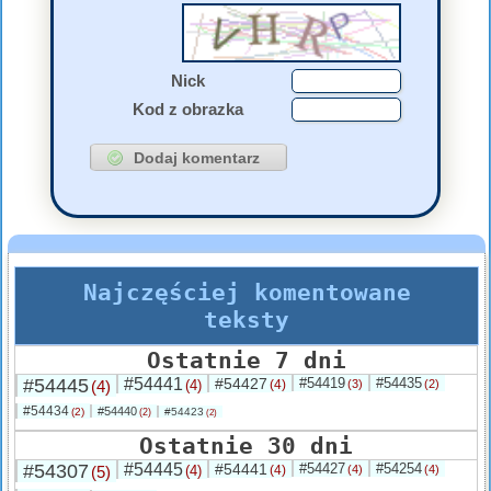
Nick
Kod z obrazka
Najczęściej komentowane
teksty
Ostatnie 7 dni
#54445
#54441
#54427
#54419
#54435
(4)
(4)
(4)
(3)
(2)
#54434
#54440
(2)
#54423
(2)
(2)
Ostatnie 30 dni
#54307
#54445
#54441
#54427
#54254
(5)
(4)
(4)
(4)
(4)