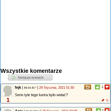
Wszystkie komentarze
fejk
|
|
-1
29 Stycznia, 2021 01:50
89.64.40.*
Serio tyle tego lustra było widać?
1
Ania
|
|
2