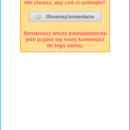
Nie chcesz, aby coś ci umknęło?
Dostaniesz wtedy powiadomienie
jeśli pojawi się nowy komentarz
do tego wpisu.