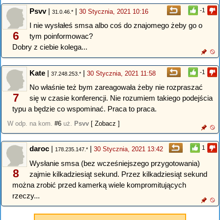
Psvv
|
|
-1
30 Stycznia, 2021 10:16
31.0.46.*
I nie wysłałeś smsa albo coś do znajomego żeby go o
6
tym poinformowac?
Dobry z ciebie kolega...
Kate
|
|
-1
30 Stycznia, 2021 11:58
37.248.253.*
No właśnie też bym zareagowała żeby nie rozpraszać
7
się w czasie konferencji. Nie rozumiem takiego podejścia
typu a będzie co wspominać. Praca to praca.
W odp. na kom.
#6
uż.
Psvv
[ Zobacz ]
daroc
|
|
1
30 Stycznia, 2021 13:42
178.235.147.*
Wysłanie smsa (bez wcześniejszego przygotowania)
8
zajmie kilkadziesiąt sekund. Przez kilkadziesiąt sekund
można zrobić przed kamerką wiele kompromitujących
rzeczy...