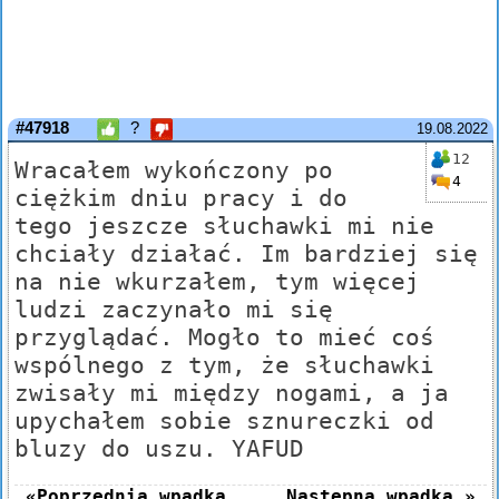
#47918
?
19.08.2022
12
Wracałem wykończony po
4
ciężkim dniu pracy i do
tego jeszcze słuchawki mi nie
chciały działać. Im bardziej się
na nie wkurzałem, tym więcej
ludzi zaczynało mi się
przyglądać. Mogło to mieć coś
wspólnego z tym, że słuchawki
zwisały mi między nogami, a ja
upychałem sobie sznureczki od
bluzy do uszu. YAFUD
«Poprzednia wpadka
Następna wpadka »