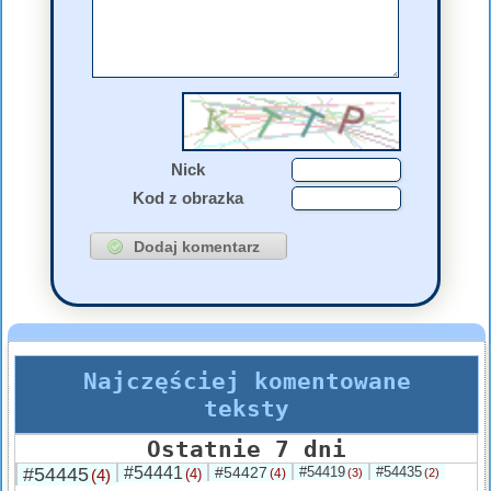
Nick
Kod z obrazka
Najczęściej komentowane
teksty
Ostatnie 7 dni
#54445
#54441
#54427
#54419
#54435
(4)
(4)
(4)
(3)
(2)