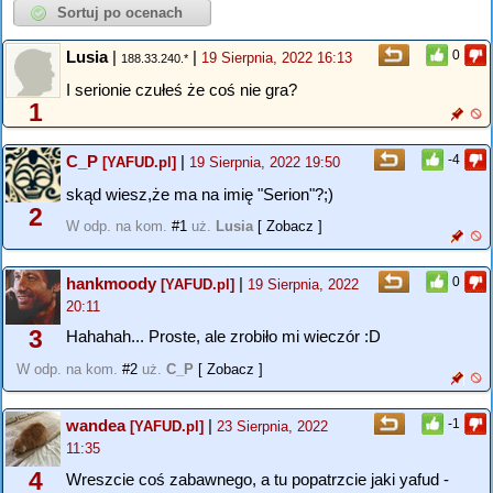
Lusia
|
|
0
19 Sierpnia, 2022 16:13
188.33.240.*
I serionie czułeś że coś nie gra?
1
C_P
|
-4
[YAFUD.pl]
19 Sierpnia, 2022 19:50
skąd wiesz,że ma na imię "Serion"?;)
2
W odp. na kom.
#1
uż.
Lusia
[ Zobacz ]
hankmoody
|
0
[YAFUD.pl]
19 Sierpnia, 2022
20:11
3
Hahahah... Proste, ale zrobiło mi wieczór :D
W odp. na kom.
#2
uż.
C_P
[ Zobacz ]
wandea
|
-1
[YAFUD.pl]
23 Sierpnia, 2022
11:35
4
Wreszcie coś zabawnego, a tu popatrzcie jaki yafud -