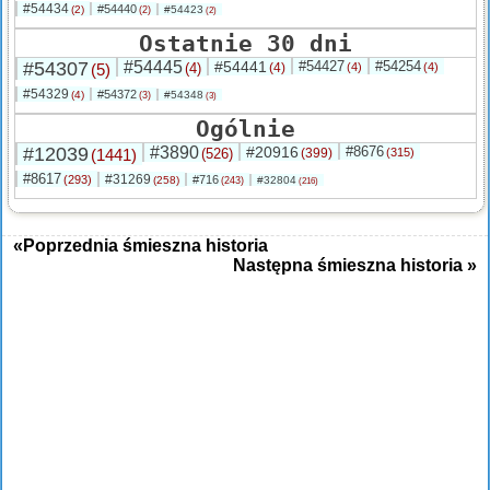
#54434
#54440
(2)
#54423
(2)
(2)
Ostatnie 30 dni
#54307
#54445
#54441
#54427
#54254
(5)
(4)
(4)
(4)
(4)
#54329
#54372
(4)
#54348
(3)
(3)
Ogólnie
#12039
#3890
#20916
#8676
(1441)
(526)
(399)
(315)
#8617
#31269
(293)
#716
(258)
#32804
(243)
(216)
«Poprzednia śmieszna historia
Następna śmieszna historia »