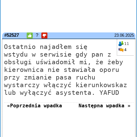
#52527
?
23.06.2025
11
Ostatnio najadłem się
4
wstydu w serwisie gdy pan z
obsługi uświadomił mi, że żeby
kierownica nie stawiała oporu
przy zmianie pasa ruchu
wystarczy włączyć kierunkowskaz
lub wyłączyć asystenta. YAFUD
«Poprzednia wpadka
Następna wpadka »