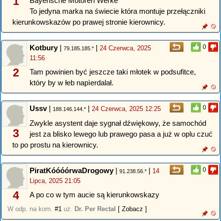
1
Bayerische Motoren Werke
To jedyna marka na świecie która montuje przełączniki
kierunkowskazów po prawej stronie kierownicy.
Kotbury
|
|
0
24 Czerwca, 2025
79.185.185.*
11:56
2
Tam powinien być jeszcze taki młotek w podsufitce,
który by w łeb napìerdalał.
Ussv
|
|
0
24 Czerwca, 2025 12:25
188.146.144.*
Zwykle asystent daje sygnał dźwiękowy, że samochód
3
jest za blisko lewego lub prawego pasa a już w oplu czuć
to po prostu na kierownicy.
PiratKóóóórwaDrogowy
|
|
0
14
91.238.56.*
Lipca, 2025 21:05
4
A po co w tym aucie są kierunkowskazy
W odp. na kom.
#1
uż.
Dr. Per Rectal
[ Zobacz ]