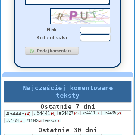
Nick
Kod z obrazka
Najczęściej komentowane
teksty
Ostatnie 7 dni
#54445
#54441
#54427
#54419
#54435
(4)
(4)
(4)
(3)
(2)
#54434
#54440
(2)
#54423
(2)
(2)
Ostatnie 30 dni