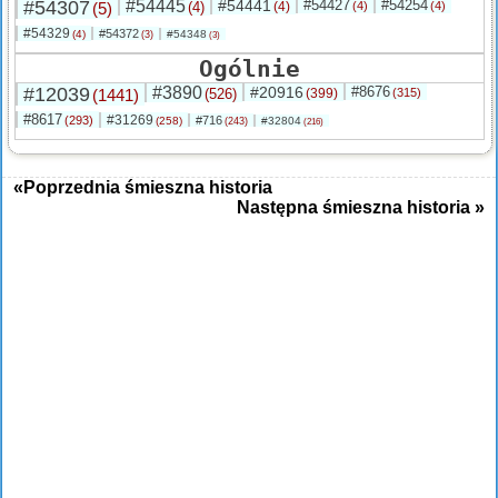
#54307
#54445
#54441
#54427
#54254
(5)
(4)
(4)
(4)
(4)
#54329
#54372
(4)
#54348
(3)
(3)
Ogólnie
#12039
#3890
#20916
#8676
(1441)
(526)
(399)
(315)
#8617
#31269
(293)
#716
(258)
#32804
(243)
(216)
«Poprzednia śmieszna historia
Następna śmieszna historia »