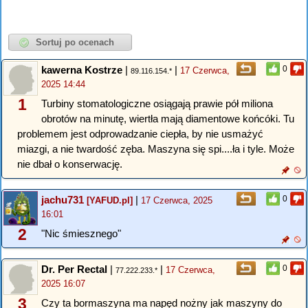
kawerna Kostrze
|
|
0
17 Czerwca,
89.116.154.*
2025 14:44
1
Turbiny stomatologiczne osiągają prawie pół miliona
obrotów na minutę, wiertła mają diamentowe końcóki. Tu
problemem jest odprowadzanie ciepła, by nie usmażyć
miazgi, a nie twardość zęba. Maszyna się spi....ła i tyle. Może
nie dbał o konserwację.
jachu731
|
0
[YAFUD.pl]
17 Czerwca, 2025
16:01
2
"Nic śmiesznego"
Dr. Per Rectal
|
|
0
17 Czerwca,
77.222.233.*
2025 16:07
3
Czy ta bormaszyna ma napęd nożny jak maszyny do