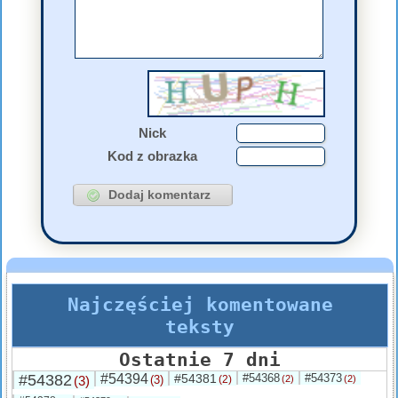
Nick
Kod z obrazka
Najczęściej komentowane
teksty
Ostatnie 7 dni
#54382
#54394
#54381
#54368
#54373
(3)
(3)
(2)
(2)
(2)