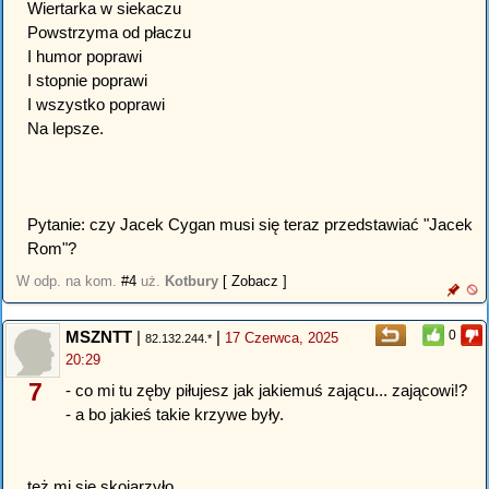
Wiertarka w siekaczu
Powstrzyma od płaczu
I humor poprawi
I stopnie poprawi
I wszystko poprawi
Na lepsze.
Pytanie: czy Jacek Cygan musi się teraz przedstawiać "Jacek
Rom"?
W odp. na kom.
#4
uż.
Kotbury
[ Zobacz ]
MSZNTT
|
|
0
17 Czerwca, 2025
82.132.244.*
20:29
7
- co mi tu zęby piłujesz jak jakiemuś zającu... zającowi!?
- a bo jakieś takie krzywe były.
też mi się skojarzyło.