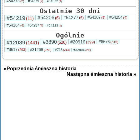
#54378
#54379
(2)
#54372
(2)
(2)
Ostatnie 30 dni
#54219
#54206
#54277
#54307
#54254
(11)
(6)
(6)
(5)
(4)
#54264
#54237
(4)
#54223
(4)
(4)
Ogólnie
#12039
#3890
#20916
#8676
(1441)
(526)
(399)
(315)
#8617
#31269
(293)
#716
(258)
#32804
(243)
(216)
«Poprzednia śmieszna historia
Następna śmieszna historia »