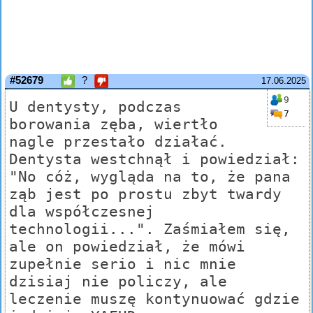
#52679
?
17.06.2025
9
U dentysty, podczas
7
borowania zęba, wiertło
nagle przestało działać.
Dentysta westchnął i powiedział:
"No cóż, wygląda na to, że pana
ząb jest po prostu zbyt twardy
dla współczesnej
technologii...". Zaśmiałem się,
ale on powiedział, że mówi
zupełnie serio i nic mnie
dzisiaj nie policzy, ale
leczenie muszę kontynuować gdzie