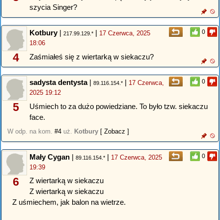
szycia Singer?
Kotbury
|
|
0
17 Czerwca, 2025
217.99.129.*
18:06
4
Zaśmiałeś się z wiertarką w siekaczu?
sadysta dentysta
|
|
0
17 Czerwca,
89.116.154.*
2025 19:12
5
Uśmiech to za dużo powiedziane. To było tzw. siekaczu
face.
W odp. na kom.
#4
uż.
Kotbury
[ Zobacz ]
Mały Cygan
|
|
0
17 Czerwca, 2025
89.116.154.*
19:39
6
Z wiertarką w siekaczu
Z wiertarką w siekaczu
Z uśmiechem, jak balon na wietrze.