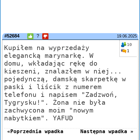
#52684
?
19.06.2025
10
Kupiłem na wyprzedaży
1
elegancką marynarkę. W
domu, wkładając rękę do
kieszeni, znalazłem w niej...
pojedynczą, damską skarpetkę w
paski i liścik z numerem
telefonu i napisem "Zadzwoń,
Tygrysku!". Żona nie była
zachwycona moim "nowym
nabytkiem". YAFUD
«Poprzednia wpadka
Następna wpadka »