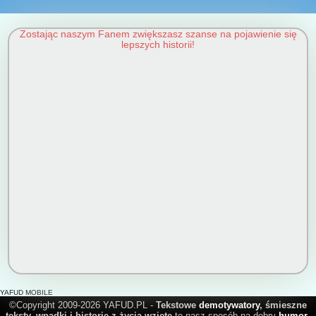
Zostając naszym Fanem zwiększasz szanse na pojawienie się
lepszych historii!
YAFUD MOBILE
©Copyright 2009-2026 YAFUD.PL -
Tekstowe
demotywatory
, śmieszne
teksty, wpadki i historie z życia wzięte
to nasz sposób na dobry
humor
.