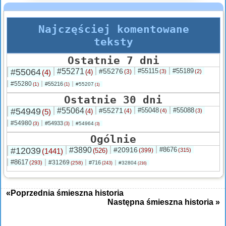
Najczęściej komentowane
teksty
Ostatnie 7 dni
#55064
#55271
#55276
#55115
#55189
(4)
(4)
(3)
(3)
(2)
#55280
#55216
(1)
#55207
(1)
(1)
Ostatnie 30 dni
#54949
#55064
#55271
#55048
#55088
(5)
(4)
(4)
(4)
(3)
#54980
#54933
(3)
#54964
(3)
(3)
Ogólnie
#12039
#3890
#20916
#8676
(1441)
(526)
(399)
(315)
#8617
#31269
(293)
#716
(258)
#32804
(243)
(216)
«Poprzednia śmieszna historia
Następna śmieszna historia »