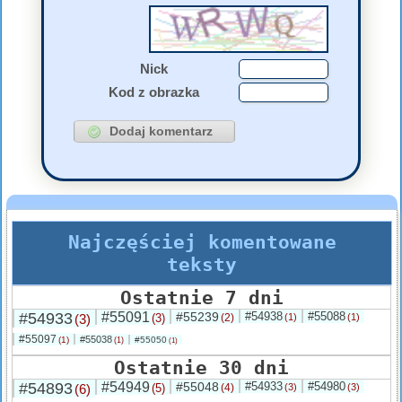
Nick
Kod z obrazka
Najczęściej komentowane
teksty
Ostatnie 7 dni
#54933
#55091
#55239
#54938
#55088
(3)
(3)
(2)
(1)
(1)
#55097
#55038
(1)
#55050
(1)
(1)
Ostatnie 30 dni
#54893
#54949
#55048
#54933
#54980
(6)
(5)
(4)
(3)
(3)