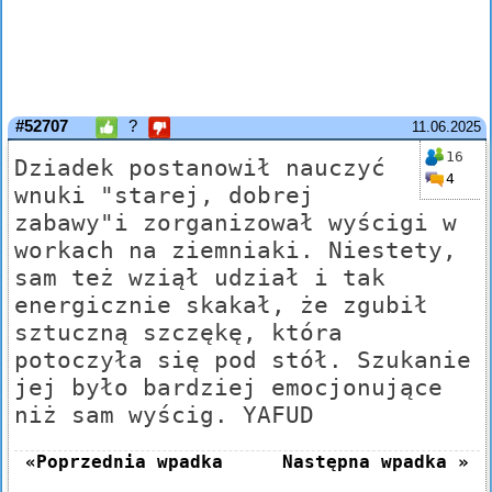
#52707
?
11.06.2025
16
Dziadek postanowił nauczyć
4
wnuki "starej, dobrej
zabawy"i zorganizował wyścigi w
workach na ziemniaki. Niestety,
sam też wziął udział i tak
energicznie skakał, że zgubił
sztuczną szczękę, która
potoczyła się pod stół. Szukanie
jej było bardziej emocjonujące
niż sam wyścig. YAFUD
«Poprzednia wpadka
Następna wpadka »