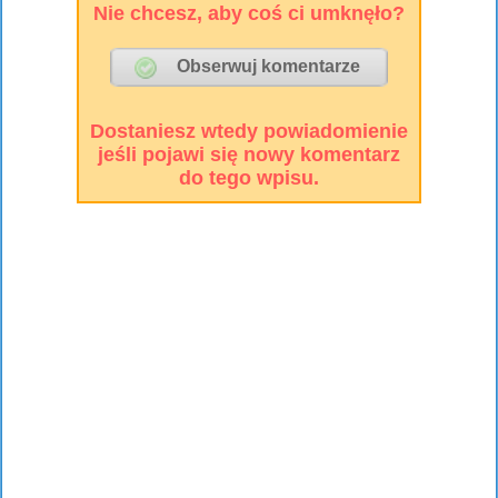
Nie chcesz, aby coś ci umknęło?
Dostaniesz wtedy powiadomienie
jeśli pojawi się nowy komentarz
do tego wpisu.