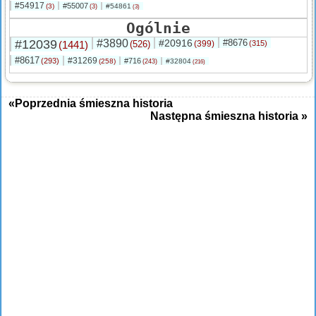
#54917
#55007
(3)
#54861
(3)
(3)
Ogólnie
#12039
#3890
#20916
#8676
(1441)
(526)
(399)
(315)
#8617
#31269
(293)
#716
(258)
#32804
(243)
(216)
«Poprzednia śmieszna historia
Następna śmieszna historia »