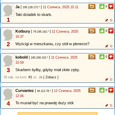
Ja
|
|
0
11 Czerwca, 2025 15:11
195.128.172.*
Taki dziadek to skarb.
1
Kotbury
|
|
0
11 Czerwca, 2025
79.185.162.*
15:37
2
Wyścigi w mieszkaniu, czy stół w plenerze?
kobold
|
|
0
11 Czerwca, 2025
185.208.152.*
15:59
3
Skarbem byłby, gdyby miał złote zęby.
W odp. na kom.
#1
uż.
Ja
[ Zobacz ]
Curvantez
|
|
0
12 Czerwca, 2025
46.112.78.*
12:06
4
To musiał być na prawdę duży stół.