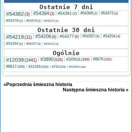
Ostatnie 7 dni
#54382
#54394
#54381
#54368
#54373
(3)
(3)
(2)
(2)
(2)
#54378
#54379
(2)
#54372
(2)
(2)
Ostatnie 30 dni
#54219
#54206
#54277
#54307
#54254
(11)
(6)
(6)
(5)
(4)
#54264
#54237
(4)
#54223
(4)
(4)
Ogólnie
#12039
#3890
#20916
#8676
(1441)
(526)
(399)
(315)
#8617
#31269
(293)
#716
(258)
#32804
(243)
(216)
«Poprzednia śmieszna historia
Następna śmieszna historia »