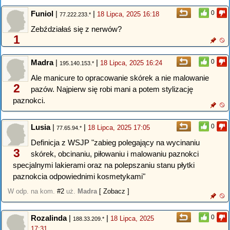
Funiol
|
|
0
18 Lipca, 2025 16:18
77.222.233.*
Zebździałaś się z nerwów?
1
Madra
|
|
0
18 Lipca, 2025 16:24
195.140.153.*
Ale manicure to opracowanie skórek a nie malowanie
2
pazów. Najpierw się robi mani a potem stylizację
paznokci.
Lusia
|
|
0
18 Lipca, 2025 17:05
77.65.94.*
Definicja z WSJP "zabieg polegający na wycinaniu
3
skórek, obcinaniu, piłowaniu i malowaniu paznokci
specjalnymi lakierami oraz na polepszaniu stanu płytki
paznokcia odpowiednimi kosmetykami"
W odp. na kom.
#2
uż.
Madra
[ Zobacz ]
Rozalinda
|
|
0
18 Lipca, 2025
188.33.209.*
17:31