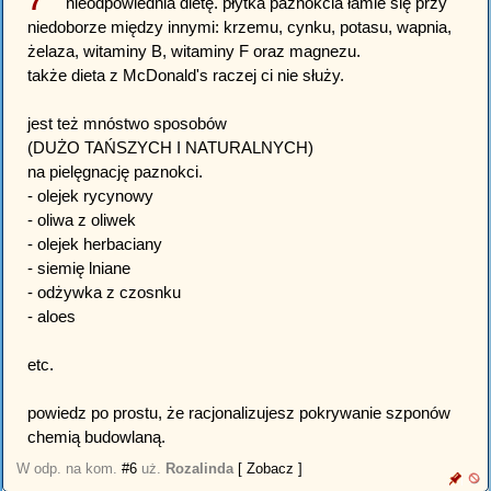
7
nieodpowiednia dietę. płytka paznokcia łamie się przy
niedoborze między innymi: krzemu, cynku, potasu, wapnia,
żelaza, witaminy B, witaminy F oraz magnezu.
także dieta z McDonald's raczej ci nie służy.
jest też mnóstwo sposobów
(DUŻO TAŃSZYCH I NATURALNYCH)
na pielęgnację paznokci.
- olejek rycynowy
- oliwa z oliwek
- olejek herbaciany
- siemię lniane
- odżywka z czosnku
- aloes
etc.
powiedz po prostu, że racjonalizujesz pokrywanie szponów
chemią budowlaną.
W odp. na kom.
#6
uż.
Rozalinda
[ Zobacz ]