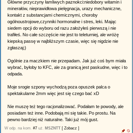
Główne przyczyny łamliwych paznokci:niedobory witamin i
minerałów, nieprawidłowa pielęgnacja, urazy mechaniczne,
kontakt z substancjami chemicznymi, choroby
ogólnoustrojowe,czynniki hormonalne i stres, leki. Mając
siedem opcji do wyboru od razu założyłeś pierwszą i nie
trafiłeś. No całe szczęście nie jest to teleturniej, ale wróżę
kiepską passę w najbliższym czasie, więc się nigdzie nie
zgłaszaj;)
Ogólnie za maczkiem nie przepadam. Jak już coś bym miała
wybrać, byłoby to KFC, ale za granicą jest paskudne, więc i to
odpada.
Moje srogie szpony wychodzą poza opuszek palca o
spektakularne 2mm więc jest się czego bać xD
Nie muszę też tego racjonalizować. Podałam te powody, ale
posiadam też inne. Podobają mi się takie. Po prostu. Na
pewno bardziej niż naturalne. Taki już mój gust.
W odp. na kom.
#7
uż.
MSZNTT
[ Zobacz ]