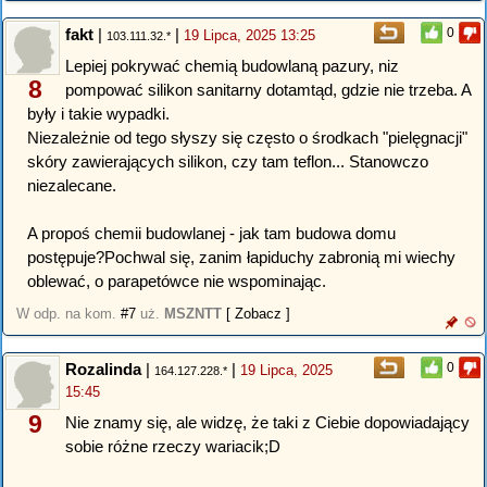
fakt
|
|
0
19 Lipca, 2025 13:25
103.111.32.*
Lepiej pokrywać chemią budowlaną pazury, niz
8
pompować silikon sanitarny dotamtąd, gdzie nie trzeba. A
były i takie wypadki.
Niezależnie od tego słyszy się często o środkach "pielęgnacji"
skóry zawierających silikon, czy tam teflon... Stanowczo
niezalecane.
A propoś chemii budowlanej - jak tam budowa domu
postępuje?Pochwal się, zanim łapiduchy zabronią mi wiechy
oblewać, o parapetówce nie wspominając.
W odp. na kom.
#7
uż.
MSZNTT
[ Zobacz ]
Rozalinda
|
|
0
19 Lipca, 2025
164.127.228.*
15:45
9
Nie znamy się, ale widzę, że taki z Ciebie dopowiadający
sobie różne rzeczy wariacik;D