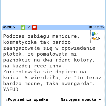
#52815
?
18.07.2025
7
Podczas zabiegu manicure,
10
kosmetyczka tak bardzo
zaangażowała się w opowiadanie
plotek, że pomalowała mi
paznokcie na dwa różne kolory,
na każdej ręce inny.
Zorientowała się dopiero na
końcu. Stwierdziła, że "to teraz
bardzo modne, taka awangarda".
YAFUD
«Poprzednia wpadka
Następna wpadka »