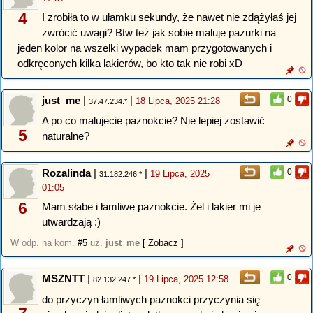
4
I zrobiła to w ułamku sekundy, że nawet nie zdążyłaś jej
zwrócić uwagi? Btw też jak sobie maluje pazurki na
jeden kolor na wszelki wypadek mam przygotowanych i
odkręconych kilka lakierów, bo kto tak nie robi xD
just_me
|
|
0
18 Lipca, 2025 21:28
37.47.234.*
A po co malujecie paznokcie? Nie lepiej zostawić
5
naturalne?
Rozalinda
|
|
0
19 Lipca, 2025
31.182.246.*
01:05
6
Mam słabe i łamliwe paznokcie. Żel i lakier mi je
utwardzają :)
W odp. na kom.
#5
uż.
just_me
[ Zobacz ]
MSZNTT
|
|
0
19 Lipca, 2025 12:58
82.132.247.*
do przyczyn łamliwych paznokci przyczynia się