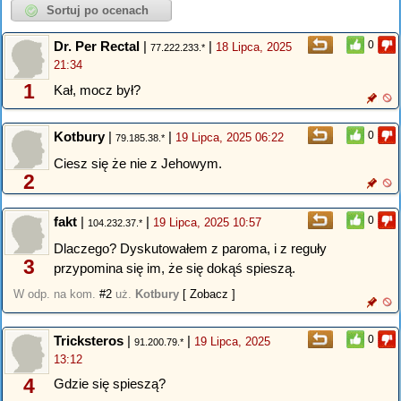
Dr. Per Rectal
|
|
0
18 Lipca, 2025
77.222.233.*
21:34
1
Kał, mocz był?
Kotbury
|
|
0
19 Lipca, 2025 06:22
79.185.38.*
Ciesz się że nie z Jehowym.
2
fakt
|
|
0
19 Lipca, 2025 10:57
104.232.37.*
Dlaczego? Dyskutowałem z paroma, i z reguły
3
przypomina się im, że się dokąś spieszą.
W odp. na kom.
#2
uż.
Kotbury
[ Zobacz ]
Tricksteros
|
|
0
19 Lipca, 2025
91.200.79.*
13:12
4
Gdzie się spieszą?