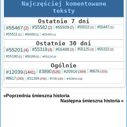
Najczęściej komentowane
teksty
Ostatnie 7 dni
#55467
#55582
#55509
#55522
#55447
(2)
(2)
(2)
(1)
(1)
#55511
#55550
(1)
#55493
(1)
(1)
Ostatnie 30 dni
#55201
#55319
#55488
#55125
#55322
(4)
(4)
(3)
(3)
(2)
#55190
#55189
(2)
#55124
(2)
(2)
Ogólnie
#12039
#3890
#20916
#8676
(1441)
(526)
(399)
(315)
#8617
#31269
(293)
#716
(258)
#32804
(243)
(216)
«Poprzednia śmieszna historia
Następna śmieszna historia »