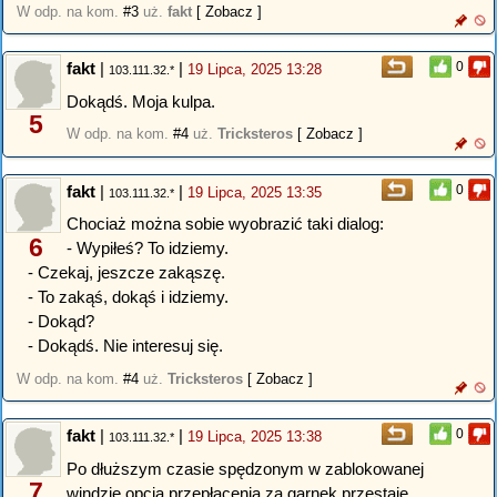
W odp. na kom.
#3
uż.
fakt
[ Zobacz ]
fakt
|
|
0
19 Lipca, 2025 13:28
103.111.32.*
Dokądś. Moja kulpa.
5
W odp. na kom.
#4
uż.
Tricksteros
[ Zobacz ]
fakt
|
|
0
19 Lipca, 2025 13:35
103.111.32.*
Chociaż można sobie wyobrazić taki dialog:
6
- Wypiłeś? To idziemy.
- Czekaj, jeszcze zakąszę.
- To zakąś, dokąś i idziemy.
- Dokąd?
- Dokądś. Nie interesuj się.
W odp. na kom.
#4
uż.
Tricksteros
[ Zobacz ]
fakt
|
|
0
19 Lipca, 2025 13:38
103.111.32.*
Po dłuższym czasie spędzonym w zablokowanej
7
windzie opcja przepłacenia za garnek przestaje