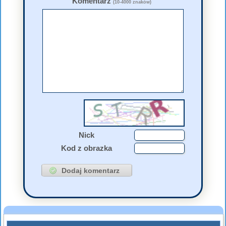
Komentarz
(10-4000 znaków)
Nick
Kod z obrazka