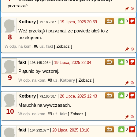
przerażać.
Kotbury
|
|
0
19 Lipca, 2025 20:39
79.185.38.*
Weź przekąś i przyznaj, że powiedziałeś to z
8
przekąsem.
W odp. na kom.
#6
uż.
fakt
[ Zobacz ]
fakt
|
|
0
19 Lipca, 2025 22:04
198.145.226.*
Piątunio był wczoraj.
9
W odp. na kom.
#8
uż.
Kotbury
[ Zobacz ]
Kotbury
|
|
0
20 Lipca, 2025 12:43
79.185.38.*
Maruchà na wywczasach.
10
W odp. na kom.
#9
uż.
fakt
[ Zobacz ]
fakt
|
|
0
20 Lipca, 2025 13:10
104.232.37.*