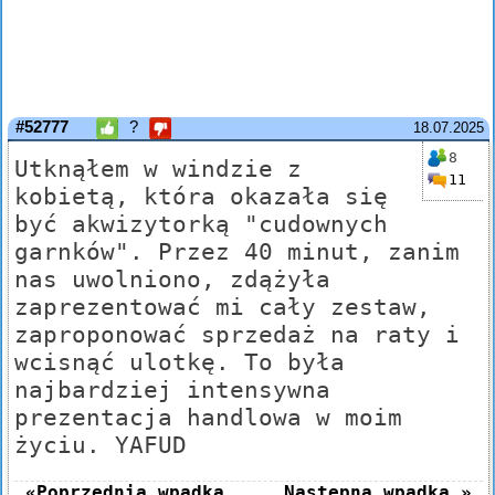
#52777
?
18.07.2025
8
Utknąłem w windzie z
11
kobietą, która okazała się
być akwizytorką "cudownych
garnków". Przez 40 minut, zanim
nas uwolniono, zdążyła
zaprezentować mi cały zestaw,
zaproponować sprzedaż na raty i
wcisnąć ulotkę. To była
najbardziej intensywna
prezentacja handlowa w moim
życiu. YAFUD
«Poprzednia wpadka
Następna wpadka »