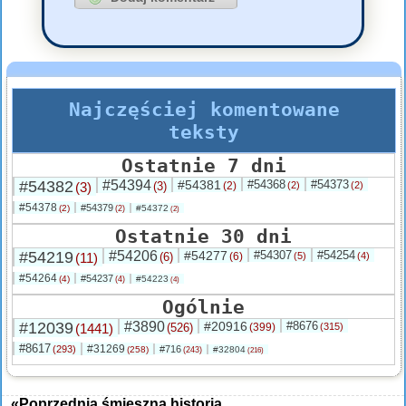
Najczęściej komentowane
teksty
Ostatnie 7 dni
#54382
#54394
#54381
#54368
#54373
(3)
(3)
(2)
(2)
(2)
#54378
#54379
(2)
#54372
(2)
(2)
Ostatnie 30 dni
#54219
#54206
#54277
#54307
#54254
(11)
(6)
(6)
(5)
(4)
#54264
#54237
(4)
#54223
(4)
(4)
Ogólnie
#12039
#3890
#20916
#8676
(1441)
(526)
(399)
(315)
#8617
#31269
(293)
#716
(258)
#32804
(243)
(216)
«Poprzednia śmieszna historia