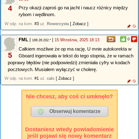
4
Przy okazji zaproś go na jacht i naucz różnicy między
rybom i wędlinom.
W odp. na kom.
#3
uż.
Rowerzysta
[ Zobacz ]
FML
|
|
0
15 Września, 2025 18:13
188.28.202.*
Całkiem możliwe że op ma rację. U mnie autokorekta w
5
Gboard ingerowała w tekst do tego stopnia, że w ramach
poprawy błędów (nie podpowiedzi) zmieniała cyfry w kodach
pocztowych. Musiałem wyłączyć w cholerę.
W odp. na kom.
#1
uż.
calc
[ Zobacz ]
Nie chcesz, aby coś ci umknęło?
Dostaniesz wtedy powiadomienie
jeśli pojawi się nowy komentarz