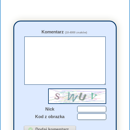
Komentarz
(10-4000 znaków)
Nick
Kod z obrazka