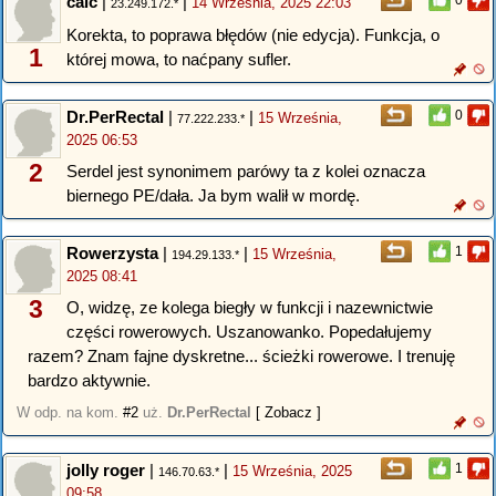
calc
|
|
0
14 Września, 2025 22:03
23.249.172.*
Korekta, to poprawa błędów (nie edycja). Funkcja, o
1
której mowa, to naćpany sufler.
Dr.PerRectal
|
|
0
15 Września,
77.222.233.*
2025 06:53
2
Serdel jest synonimem parówy ta z kolei oznacza
biernego PE/dała. Ja bym walił w mordę.
Rowerzysta
|
|
1
15 Września,
194.29.133.*
2025 08:41
3
O, widzę, ze kolega biegły w funkcji i nazewnictwie
części rowerowych. Uszanowanko. Popedałujemy
razem? Znam fajne dyskretne... ścieżki rowerowe. I trenuję
bardzo aktywnie.
W odp. na kom.
#2
uż.
Dr.PerRectal
[ Zobacz ]
jolly roger
|
|
1
15 Września, 2025
146.70.63.*
09:58