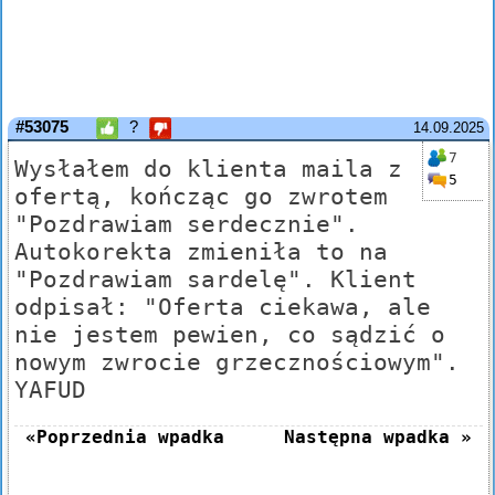
#53075
?
14.09.2025
7
Wysłałem do klienta maila z
5
ofertą, kończąc go zwrotem
"Pozdrawiam serdecznie".
Autokorekta zmieniła to na
"Pozdrawiam sardelę". Klient
odpisał: "Oferta ciekawa, ale
nie jestem pewien, co sądzić o
nowym zwrocie grzecznościowym".
YAFUD
«Poprzednia wpadka
Następna wpadka »