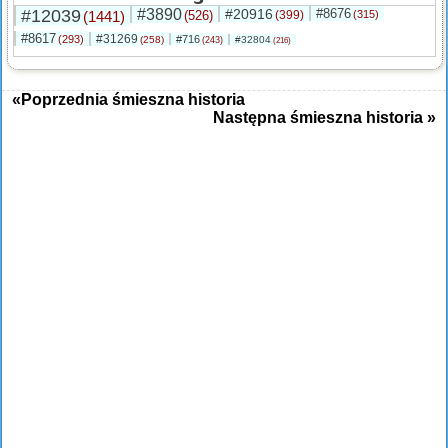
#12039
#3890
#20916
#8676
(1441)
(526)
(399)
(315)
#8617
#31269
(293)
#716
(258)
#32804
(243)
(216)
«Poprzednia śmieszna historia
Następna śmieszna historia »