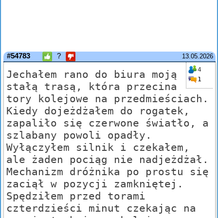
#54783
?
13.05.2026
4
Jechałem rano do biura moją
1
stałą trasą, która przecina
tory kolejowe na przedmieściach.
Kiedy dojeżdżałem do rogatek,
zapaliło się czerwone światło, a
szlabany powoli opadły.
Wyłączyłem silnik i czekałem,
ale żaden pociąg nie nadjeżdżał.
Mechanizm dróżnika po prostu się
zaciął w pozycji zamkniętej.
Spędziłem przed torami
czterdzieści minut czekając na