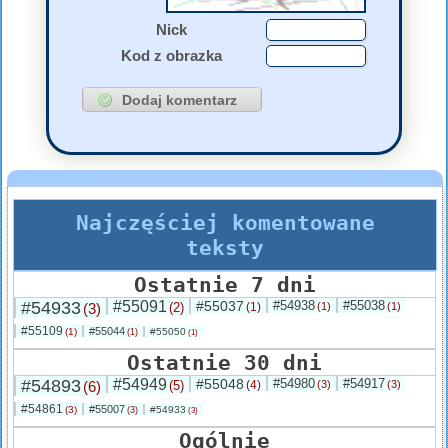
Nick
Kod z obrazka
Najczęściej komentowane
teksty
Ostatnie 7 dni
#54933
#55091
#55037
#54938
#55038
(3)
(2)
(1)
(1)
(1)
#55109
#55044
(1)
#55050
(1)
(1)
Ostatnie 30 dni
#54893
#54949
#55048
#54980
#54917
(6)
(5)
(4)
(3)
(3)
#54861
#55007
(3)
#54933
(3)
(3)
Ogólnie