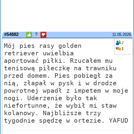
#54882
?
11.05.2026
2
Mój pies rasy golden
1
retriever uwielbia
aportować piłki. Rzucałem mu
tenisową piłeczkę na trawniku
przed domem. Pies pobiegł za
nią, złapał w pysk i w drodze
powrotnej wpadł z impetem w moje
nogi. Uderzenie było tak
niefortunne, że wybił mi staw
kolanowy. Najbliższe trzy
tygodnie spędzę w ortezie. YAFUD