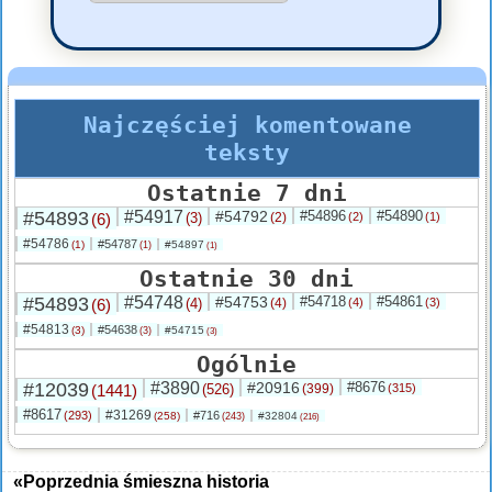
Najczęściej komentowane
teksty
Ostatnie 7 dni
#54893
#54917
#54792
#54896
#54890
(6)
(3)
(2)
(2)
(1)
#54786
#54787
(1)
#54897
(1)
(1)
Ostatnie 30 dni
#54893
#54748
#54753
#54718
#54861
(6)
(4)
(4)
(4)
(3)
#54813
#54638
(3)
#54715
(3)
(3)
Ogólnie
#12039
#3890
#20916
#8676
(1441)
(526)
(399)
(315)
#8617
#31269
(293)
#716
(258)
#32804
(243)
(216)
«Poprzednia śmieszna historia