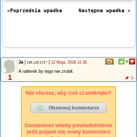
«Poprzednia wpadka
Następna wpadka »
Ja
|
|
0
12 Maja, 2026 11:36
195.128.172.*
A ratlerek by tego nie zrobił.
1
Nie chcesz, aby coś ci umknęło?
Dostaniesz wtedy powiadomienie
jeśli pojawi się nowy komentarz