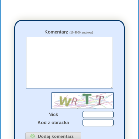
Komentarz
(10-4000 znaków)
Nick
Kod z obrazka