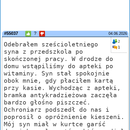
#55037
?
04.06.2026
2
Odebrałem sześcioletniego
1
syna z przedszkola po
skończonej pracy. W drodze do
domu wstąpiliśmy do apteki po
witaminy. Syn stał spokojnie
obok mnie, gdy płaciłem kartą
przy kasie. Wychodząc z apteki,
bramka antykradzieżowa zaczęła
bardzo głośno piszczeć.
Ochroniarz podszedł do nas i
poprosił o opróżnienie kieszeni.
Mój syn miał w kurtce garść