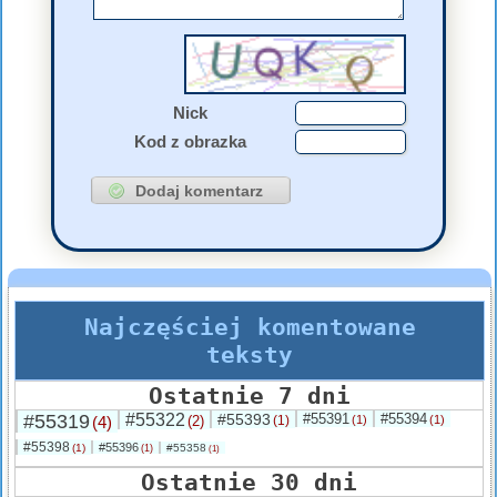
Nick
Kod z obrazka
Najczęściej komentowane
teksty
Ostatnie 7 dni
#55319
#55322
#55393
#55391
#55394
(4)
(2)
(1)
(1)
(1)
#55398
#55396
(1)
#55358
(1)
(1)
Ostatnie 30 dni