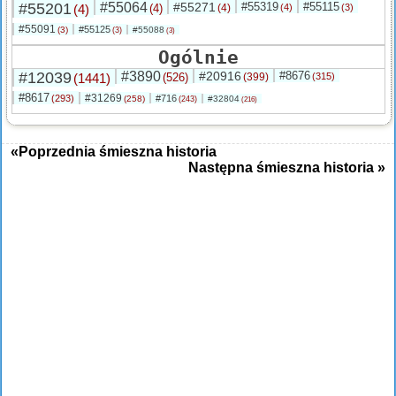
#55201
#55064
#55271
#55319
#55115
(4)
(4)
(4)
(4)
(3)
#55091
#55125
(3)
#55088
(3)
(3)
Ogólnie
#12039
#3890
#20916
#8676
(1441)
(526)
(399)
(315)
#8617
#31269
(293)
#716
(258)
#32804
(243)
(216)
«Poprzednia śmieszna historia
Następna śmieszna historia »