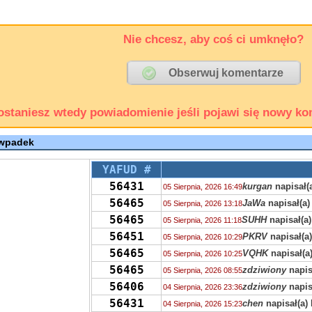
Nie chcesz, aby coś ci umknęło?
ostaniesz wtedy powiadomienie jeśli pojawi się nowy ko
 wpadek
YAFUD #
56431
kurgan
napisał(
05 Sierpnia, 2026 16:49
56465
JaWa
napisał(a)
05 Sierpnia, 2026 13:18
56465
SUHH
napisał(a)
05 Sierpnia, 2026 11:18
56451
PKRV
napisał(a
05 Sierpnia, 2026 10:29
56465
VQHK
napisał(a
05 Sierpnia, 2026 10:25
56465
zdziwiony
napis
05 Sierpnia, 2026 08:55
56406
zdziwiony
napis
04 Sierpnia, 2026 23:36
56431
chen
napisał(a)
04 Sierpnia, 2026 15:23