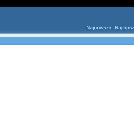
Najnowsze
Najleps