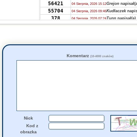
56421
Grejon
napisał(a
04 Sierpnia, 2026 15:12
55704
Kudłaczek
napis
04 Sierpnia, 2026 09:46
378
Tunn
napisał(a)
04 Sierpnia, 2026 07:24
56451
Ala
napisał(a)
ko
04 Sierpnia, 2026 02:52
55704
Zyna
napisał(a)
04 Sierpnia, 2026 02:47
56406
S.
napisał(a)
kom
04 Sierpnia, 2026 01:20
56406
Dziewczyna
napi
04 Sierpnia, 2026 00:40
56451
S
napisał(a)
kom
03 Sierpnia, 2026 22:04
Komentarz
(10-4000 znaków)
56431
Stabros
napisał(
03 Sierpnia, 2026 21:50
56405
Stabros
napisał(
03 Sierpnia, 2026 21:43
56406
Stabros
napisał(
03 Sierpnia, 2026 21:38
1349
Ahtoh
napisał(a
03 Sierpnia, 2026 12:00
Nick
Kod z
obrazka