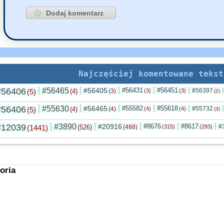
Najczęściej komentowane tekst
#56406
#56465
#56405
#56431
#56451
#56397
(5)
(4)
(3)
(3)
(3)
(2)
#56406
#55630
#56465
#55582
#55618
#55732
(5)
(4)
(4)
(4)
(4)
(3)
#12039
#3890
#20916
#8676
#8617
#
(1441)
(526)
(488)
(315)
(293)
oria