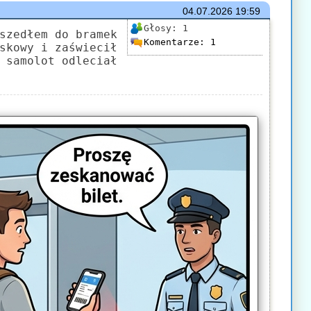
04.07.2026
19:59
Głosy:
1
szedłem do bramek
Komentarze:
1
skowy i zaświecił
 samolot odleciał