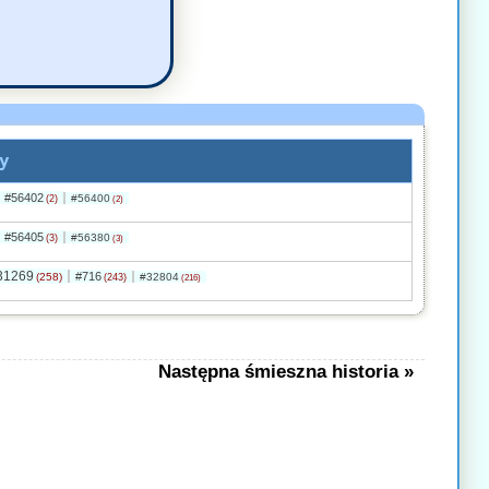
y
#56402
#56400
(2)
(2)
#56405
#56380
(3)
(3)
31269
#716
(258)
#32804
(243)
(216)
Następna śmieszna historia »