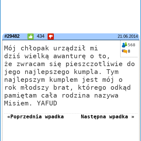
#29482
434
21.06.2014
568
Mój chłopak urządził mi
8
dziś wielką awanturę o to,
że zwracam się pieszczotliwie do
jego najlepszego kumpla. Tym
najlepszym kumplem jest mój o
rok młodszy brat, którego odkąd
pamiętam cała rodzina nazywa
Misiem. YAFUD
«Poprzednia wpadka
Następna wpadka »