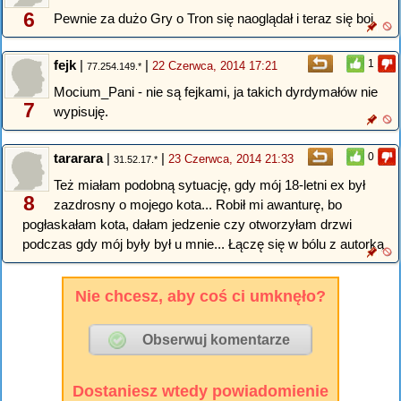
6
Pewnie za dużo Gry o Tron się naoglądał i teraz się boi
fejk
|
|
1
22 Czerwca, 2014 17:21
77.254.149.*
Mocium_Pani - nie są fejkami, ja takich dyrdymałów nie
7
wypisuję.
tararara
|
|
0
23 Czerwca, 2014 21:33
31.52.17.*
Też miałam podobną sytuację, gdy mój 18-letni ex był
8
zazdrosny o mojego kota... Robił mi awanturę, bo
pogłaskałam kota, dałam jedzenie czy otworzyłam drzwi
podczas gdy mój były był u mnie... Łączę się w bólu z autorką.
Nie chcesz, aby coś ci umknęło?
Dostaniesz wtedy powiadomienie