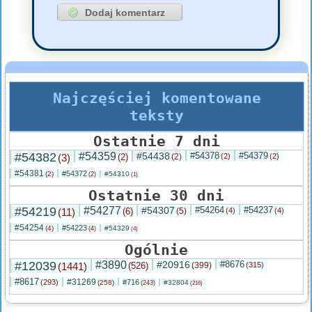
Najczęściej komentowane
teksty
Ostatnie 7 dni
#54382
#54359
#54438
#54378
#54379
(3)
(2)
(2)
(2)
(2)
#54381
#54372
(2)
#54310
(2)
(1)
Ostatnie 30 dni
#54219
#54277
#54307
#54264
#54237
(11)
(6)
(5)
(4)
(4)
#54254
#54223
(4)
#54329
(4)
(4)
Ogólnie
#12039
#3890
#20916
#8676
(1441)
(526)
(399)
(315)
#8617
#31269
(293)
#716
(258)
#32804
(243)
(216)