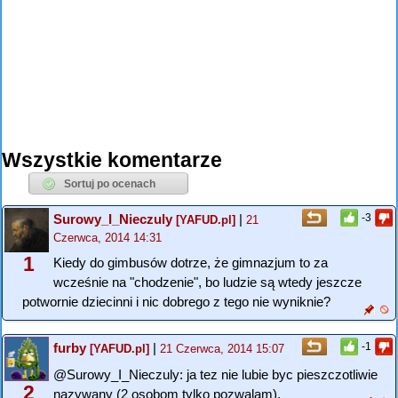
Wszystkie komentarze
Surowy_I_Nieczuly
|
-3
[YAFUD.pl]
21
Czerwca, 2014 14:31
1
Kiedy do gimbusów dotrze, że gimnazjum to za
wcześnie na "chodzenie", bo ludzie są wtedy jeszcze
potwornie dziecinni i nic dobrego z tego nie wyniknie?
furby
|
-1
[YAFUD.pl]
21 Czerwca, 2014 15:07
@Surowy_I_Nieczuly: ja tez nie lubie byc pieszczotliwie
2
nazywany (2 osobom tylko pozwalam).