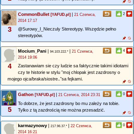
CommonBullet
|
2
[YAFUD.pl]
21 Czerwca,
2014 17:17
3
@Surowy_I_Nieczuly Stereotypy. Wszędzie pełno
stereotypów.
Mocium_Pani
|
|
4
21 Czerwca,
94.103.222.*
2014 19:06
4
Zastanawiam sie czy ludzie sa faktycznie takimi idiotami
czy te historie w stylu "moj chlopak jest zazdrosny o
mojego ojca/braka/siostre.."sa fejkami.
Gathon
|
0
[YAFUD.pl]
21 Czerwca, 2014 23:31
To dobrze, że jest zazdrosny bo mu zależy na tobie.
5
Tylko z tą zazdrością nie można przesadzić.
karmazynowy
|
|
0
22 Czerwca,
217.96.37.*
2014 16:21