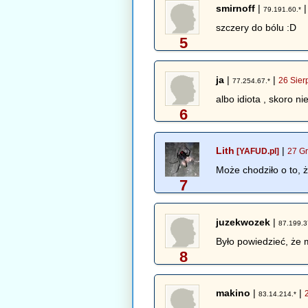
smirnoff
|
79.191.60.*
szczery do bólu :D
5
ja
|
|
26 Sier
77.254.67.*
albo idiota , skoro ni
6
Lith
|
[YAFUD.pl]
27 Gr
Może chodziło o to, 
7
juzekwozek
|
87.199.3
Było powiedzieć, że 
8
makino
|
|
83.14.214.*