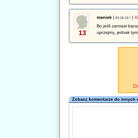
maniek
|
|
3
83.26.10.*
Bo jeśli zamiast bara
13
uprzejmy, jednak tym
D
Zobacz komentarze do innych