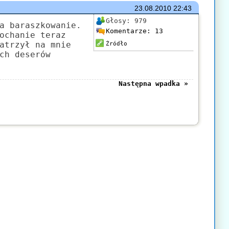
23.08.2010
22:43
Głosy:
979
a baraszkowanie.
Komentarze:
13
ochanie teraz
atrzył na mnie
Źródło
ch deserów
Następna wpadka »