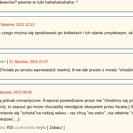
h deserów? pewnie to lubi hahahahahaha:-*
 Sierpnia, 2012 12:13
a czego można się spodziewać po kobietach i ich stanie umysłowym, sk
|
21 Stycznia, 2015 22:37
75.*
Chciała po prostu wprowadzić nastrój. A nie tak prosto z mostu "chodź
tycznia, 2015 08:50
są jednak romantyczne. A wprost powiedziane przez nie "chodźmy się p
ój, to zepsuć go może chociażby niezdjęcie skarpetek przez faceta;) 
mienia się "ochota"na rodzaj seksu - raz chcą "na ostro", raz właśnie "r
edzieć...;)
atrz
#10
użytkownika
krylu
[ Zobacz ]