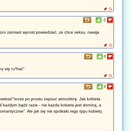
-2
oro zamiast wprost powiedzieć, ze chce seksu, nawija
0
my się ru*hać"
0
oseksić"może po prostu zepsuć atmosferę. Jak kobieta
W każdym bądź razie - nie każda kobieta jest dominą, a
omantycznie". Ale jak się nie spotkało tego typu kobiety,