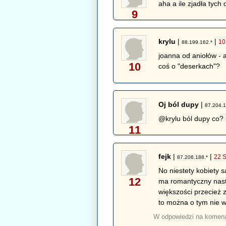
aha a ile zjadła tyc
9
krylu
|
|
10
88.199.162.*
joanna od aniołów - 
10
coś o "deserkach"?
Oj ból dupy
|
87.204.1
@krylu ból dupy co? 
11
fejk
|
|
22 S
87.206.188.*
No niestety kobiety 
12
ma romantyczny nastr
większości przecież z
to można o tym nie wi
W odpowiedzi na komen