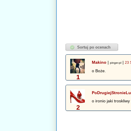
Makino
|
|
23 
pinger.pl
o Boże.
1
PoDrugiejStronieLu
o ironio jaki troskliwy
2