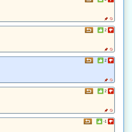
2
2
2
-1