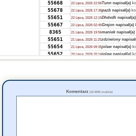
55668
Tunn
napisał(a)
ko
22 Lipca, 2026 22:58
55678
pazb
napisał(a)
ko
22 Lipca, 2026 17:38
55651
Dhdvdh
napisał(a)
22 Lipca, 2026 12:15
55667
Grejon
napisał(a)
22 Lipca, 2026 02:45
8365
maniek
napisał(a)
21 Lipca, 2026 19:56
55651
zdziwiony
napisał
21 Lipca, 2026 11:25
55654
jolaw
napisał(a)
ko
21 Lipca, 2026 09:35
55652
jolaw
napisał(a)
ko
20 Lipca, 2026 20:14
55652
zdziwiony
napisał
20 Lipca, 2026 12:52
55582
Xxxxxx
napisał(a)
20 Lipca, 2026 10:43
55643
zdziwiony
napisał
19 Lipca, 2026 16:25
55638
jolaw
napisał(a)
ko
19 Lipca, 2026 16:02
55630
fakt
napisał(a)
kom
19 Lipca, 2026 12:38
Komentarz
(10-4000 znaków)
55618
fakt
napisał(a)
kom
19 Lipca, 2026 12:37
55618
grejon
napisał(a)
k
19 Lipca, 2026 10:28
55630
ciotka Klotka
napis
19 Lipca, 2026 02:56
55639
ciotka Klotka
napis
19 Lipca, 2026 02:53