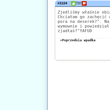
#3104
797
Zjedliśmy właśnie obi
Chciałam go zachęcić 
pora na deserek?". Na
wymownie i powiedział
zjadłaś?"YAFUD
«Poprzednia wpadka