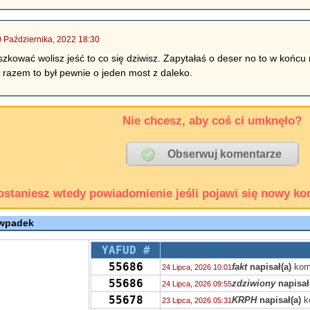
0 Października, 2022 18:30
szkować wolisz jeść to co się dziwisz. Zapytałaś o deser no to w końcu
 razem to był pewnie o jeden most z daleko.
Nie chcesz, aby coś ci umknęło?
ostaniesz wtedy powiadomienie jeśli pojawi się nowy ko
 wpadek
YAFUD #
55686
fakt
napisał(a)
kom
24 Lipca, 2026 10:01
55686
zdziwiony
napisał
24 Lipca, 2026 09:55
55678
KRPH
napisał(a)
k
23 Lipca, 2026 05:31