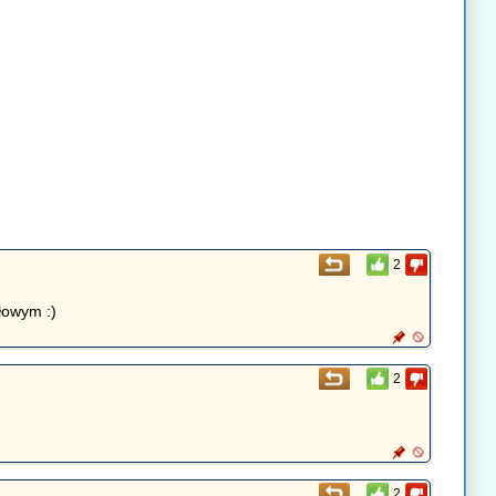
2
łowym :)
2
2