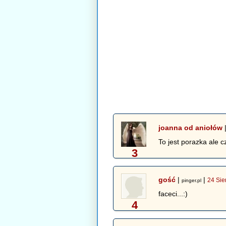
joanna od aniołów
To jest porazka ale 
3
gość
|
|
24 Sie
pinger.pl
faceci...:)
4