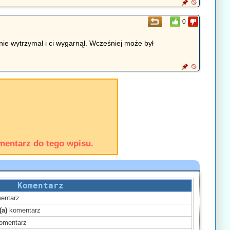
0
 nie wytrzymał i ci wygarnął. Wcześniej może był
mentarz do tego wpisu.
Komentarz
entarz
(a)
komentarz
omentarz