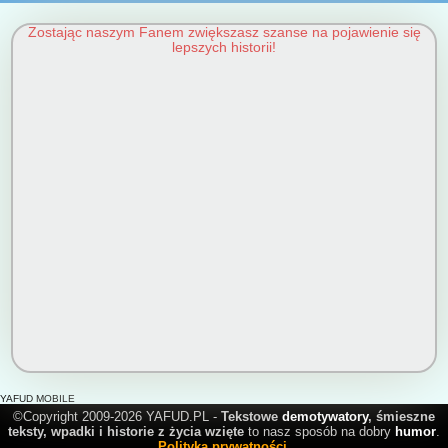
Zostając naszym Fanem zwiększasz szanse na pojawienie się
lepszych historii!
YAFUD MOBILE
©Copyright 2009-2026 YAFUD.PL -
Tekstowe
demotywatory
, śmieszne
teksty, wpadki i historie z życia wzięte
to nasz sposób na dobry
humor
.
Polityka prywatności
.