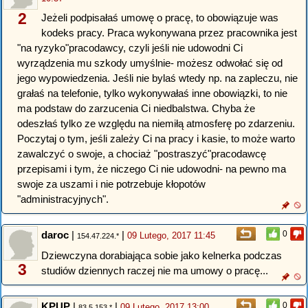
2
Jeżeli podpisałaś umowę o pracę, to obowiązuje was
kodeks pracy. Praca wykonywana przez pracownika jest
"na ryzyko"pracodawcy, czyli jeśli nie udowodni Ci
wyrządzenia mu szkody umyślnie- możesz odwołać się od
jego wypowiedzenia. Jeśli nie bylaś wtedy np. na zapleczu, nie
grałaś na telefonie, tylko wykonywałaś inne obowiązki, to nie
ma podstaw do zarzucenia Ci niedbalstwa. Chyba że
odeszłaś tylko ze względu na niemiłą atmosferę po zdarzeniu.
Poczytaj o tym, jeśli zależy Ci na pracy i kasie, to może warto
zawalczyć o swoje, a chociaż "postraszyć"pracodawcę
przepisami i tym, że niczego Ci nie udowodni- na pewno ma
swoje za uszami i nie potrzebuje kłopotów
"administracyjnych".
daroc
|
|
0
09 Lutego, 2017 11:45
154.47.224.*
Dziewczyna dorabiająca sobie jako kelnerka podczas
3
studiów dziennych raczej nie ma umowy o pracę...
KPUP
|
|
0
09 Lutego, 2017 13:00
83.5.153.*