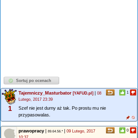
Tajemniczy_Masturbator
|
1
[YAFUD.pl]
08
Lutego, 2017 23:39
1
Szef nie jest durny aż tak. Po prostu mu nie
przypasowalas.
prawopracy
|
|
0
09 Lutego, 2017
89.64.56.*
10:37