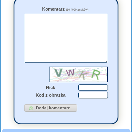
Komentarz
(10-4000 znaków)
Nick
Kod z obrazka