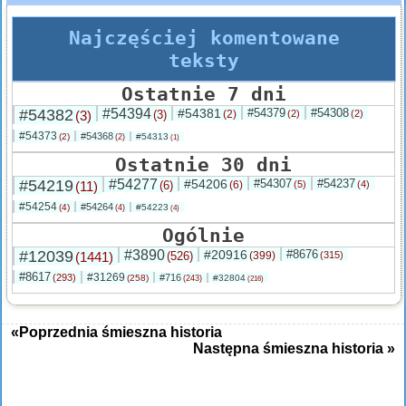
Najczęściej komentowane
teksty
Ostatnie 7 dni
#54382
#54394
#54381
#54379
#54308
(3)
(3)
(2)
(2)
(2)
#54373
#54368
(2)
#54313
(2)
(1)
Ostatnie 30 dni
#54219
#54277
#54206
#54307
#54237
(11)
(6)
(6)
(5)
(4)
#54254
#54264
(4)
#54223
(4)
(4)
Ogólnie
#12039
#3890
#20916
#8676
(1441)
(526)
(399)
(315)
#8617
#31269
(293)
#716
(258)
#32804
(243)
(216)
«Poprzednia śmieszna historia
Następna śmieszna historia »