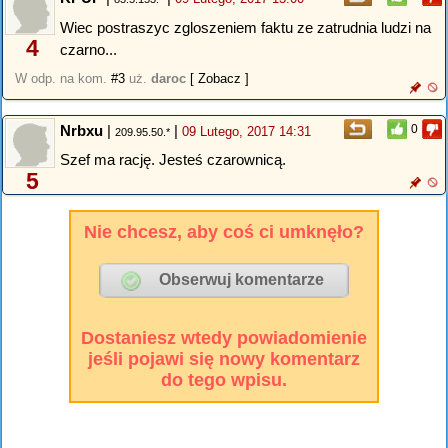
Wiec postraszyc zgloszeniem faktu ze zatrudnia ludzi na
4
czarno...
W odp. na kom.
#3
uż.
daroc
[ Zobacz ]
Nrbxu
|
|
0
09 Lutego, 2017 14:31
209.95.50.*
Szef ma rację. Jesteś czarownicą.
5
Nie chcesz, aby coś ci umknęło?
Dostaniesz wtedy powiadomienie
jeśli pojawi się nowy komentarz
do tego wpisu.