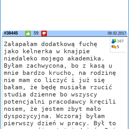
#38445
59
08.02.2017
107
Załapałam dodatkową fuchę
5
jako kelnerka w knajpie
niedaleko mojego akademika.
Byłam zachwycona, bo z kasą u
mnie bardzo krucho, na rodzinę
nie mam co liczyć i już się
bałam, że będę musiała rzucić
studia dzienne bo wszyscy
potencjalni pracodawcy kręcili
nosem, że jestem zbyt mało
dyspozycyjna. Wczoraj byłam
pierwszy dzień w pracy. Był to