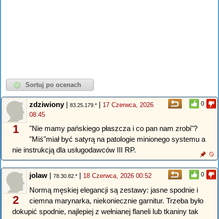
zdziwiony
|
|
0
17 Czerwca, 2026
83.25.179.*
08:45
1
"Nie mamy pańskiego płaszcza i co pan nam zrobi"?
"Miś"miał być satyrą na patologie minionego systemu a
nie instrukcją dla usługodawców III RP.
jolaw
|
|
0
18 Czerwca, 2026 00:52
78.30.82.*
Normą męskiej elegancji są zestawy: jasne spodnie i
2
ciemna marynarka, niekoniecznie garnitur. Trzeba było
dokupić spodnie, najlepiej z wełnianej flaneli lub tkaniny tak