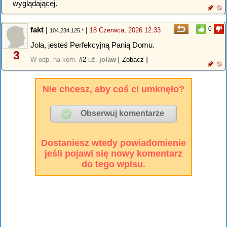
wyglądającej.
fakt
|
|
0
18 Czerwca, 2026 12:33
104.234.125.*
Jola, jesteś Perfekcyjną Panią Domu.
3
W odp. na kom.
#2
uż.
jolaw
[ Zobacz ]
Nie chcesz, aby coś ci umknęło?
Dostaniesz wtedy powiadomienie
jeśli pojawi się nowy komentarz
do tego wpisu.