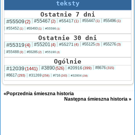
teksty
Ostatnie 7 dni
#55509
#55467
#55417
#55447
#55496
(2)
(2)
(1)
(1)
(1)
#55452
#55493
(1)
#55596
(1)
(1)
Ostatnie 30 dni
#55319
#55201
#55271
#55125
#55276
(4)
(4)
(4)
(3)
(3)
#55488
#55285
(3)
#55190
(2)
(2)
Ogólnie
#12039
#3890
#20916
#8676
(1441)
(526)
(399)
(315)
#8617
#31269
(293)
#716
(258)
#32804
(243)
(216)
«Poprzednia śmieszna historia
Następna śmieszna historia »