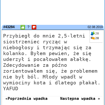
#43284
?
02.08.2019
28
Przybiegł do mnie 2,5-letni
28
siostrzeniec rycząc w
niebogłosy i trzymając się za
kolanko. Byłem pewien, że się
uderzył i pocałowałem ałałkę.
Zdecydowanie za późno
zorientowałem się, że problemem
nie był ból. Młody wpadł w
wymiociny kota i dlatego płakał.
YAFUD
«Poprzednia wpadka
Następna wpadka »