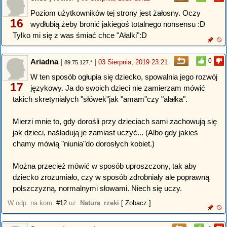
Poziom użytkowników tej strony jest żałosny. Oczy
16
wydłubią żeby bronić jakiegoś totalnego nonsensu :D
Tylko mi się z was śmiać chce "Ałałki":D
Ariadna
|
|
0
03 Sierpnia, 2019 23:21
89.75.127.*
W ten sposób ogłupia się dziecko, spowalnia jego rozwój
17
językowy. Ja do swoich dzieci nie zamierzam mówić
takich skretyniałych "słówek"jak "amam"czy "ałałka".
Mierzi mnie to, gdy dorośli przy dzieciach sami zachowują się
jak dzieci, naśladują je zamiast uczyć... (Albo gdy jakieś
chamy mówią "niunia"do dorosłych kobiet.)
Można przecież mówić w sposób uproszczony, tak aby
dziecko zrozumiało, czy w sposób zdrobniały ale poprawną
polszczyzną, normalnymi słowami. Niech się uczy.
W odp. na kom.
#12
uż.
Natura_rzeki
[ Zobacz ]