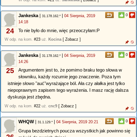
Jankeska
|
|
0
04 Sierpnia, 2019
31.178.162.*
14:18
24
To nie było do mnie, więc przeoczyłam:P
W odp. na kom.
#23
uż.
Kocina
[ Zobacz ]
Jankeska
|
|
0
04 Sierpnia, 2019
31.178.162.*
14:26
25
Argumentem jest to, że pomimo braku tego słowa w
słowniku, każdy rozumie jego znaczenie. Poza tym
istnieje słowo "auć"wyrażające ból. Ała czy ałałka jest tylko
niepoprawnym zapisem tego wyrażenia. I masz rację dalsza
dyskusja jest zbędna.
W odp. na kom.
#22
uż.
cnc9
[ Zobacz ]
WHQW
|
|
0
04 Sierpnia, 2019 20:21
31.1.129.*
Grupa bezdzietnych poucza wszystkich jak powinno się