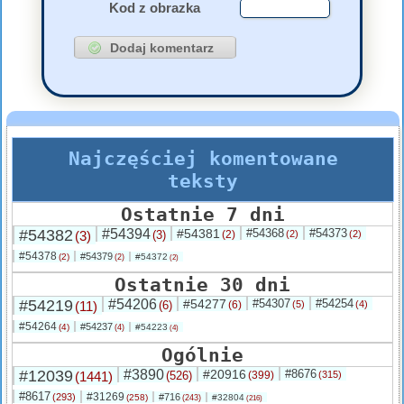
Kod z obrazka
Najczęściej komentowane
teksty
Ostatnie 7 dni
#54382
#54394
#54381
#54368
#54373
(3)
(3)
(2)
(2)
(2)
#54378
#54379
(2)
#54372
(2)
(2)
Ostatnie 30 dni
#54219
#54206
#54277
#54307
#54254
(11)
(6)
(6)
(5)
(4)
#54264
#54237
(4)
#54223
(4)
(4)
Ogólnie
#12039
#3890
#20916
#8676
(1441)
(526)
(399)
(315)
#8617
#31269
(293)
#716
(258)
#32804
(243)
(216)