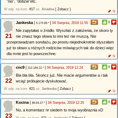
"nio", "dobzie"etc.
W odp. na kom.
#17
uż.
Ariadna
[ Zobacz ]
Jankeska
|
|
0
04 Sierpnia, 2019 11:55
5.173.99.*
Nie zapytałaś o źródło. Wyszłaś z założenia, że skoro ty
21
nie znasz tego słowa to inni też nie muszą. Nie
przeprowadzam sondażu, po prostu niejednokrotnie słyszałam
już to słowo u różnych rodziców mówiących tak do dzieci więc
dla mnie jest to powszechne.
cnc9
|
|
0
04 Sierpnia, 2019 12:24
212.184.22.*
Bla bla bla. Skończ już. Nie macie argumentów a i tak
22
wciąż próbujecie dyskutować.
W odp. na kom.
#21
uż.
Jankeska
[ Zobacz ]
Kocina
|
|
0
04 Sierpnia, 2019 12:25
89.64.27.*
No, a komentarz nr siedem to moja wyobraznia xD
23
W odp. na kom.
#21
uż.
Jankeska
[ Zobacz ]