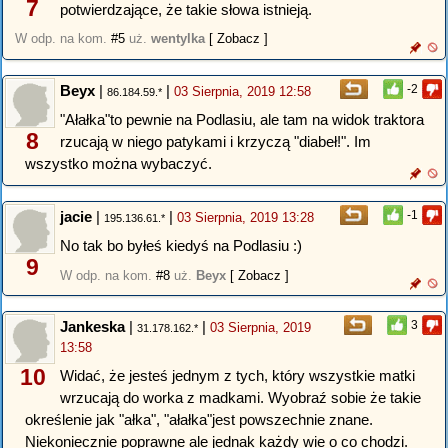
7
potwierdzające, że takie słowa istnieją.
W odp. na kom.
#5
uż.
wentylka
[ Zobacz ]
Beyx
|
|
-2
03 Sierpnia, 2019 12:58
86.184.59.*
"Ałałka"to pewnie na Podlasiu, ale tam na widok traktora
8
rzucają w niego patykami i krzyczą "diabeł!". Im
wszystko można wybaczyć.
jacie
|
|
-1
03 Sierpnia, 2019 13:28
195.136.61.*
No tak bo byłeś kiedyś na Podlasiu :)
9
W odp. na kom.
#8
uż.
Beyx
[ Zobacz ]
Jankeska
|
|
3
03 Sierpnia, 2019
31.178.162.*
13:58
10
Widać, że jesteś jednym z tych, który wszystkie matki
wrzucają do worka z madkami. Wyobraź sobie że takie
określenie jak "ałka", "ałałka"jest powszechnie znane.
Niekoniecznie poprawne ale jednak każdy wie o co chodzi.