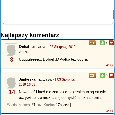
Najlepszy komentarz
6
Onkal
|
|
02 Sierpnia, 2019
31.178.33.*
23:59
3
Uuuuułeeee... Dobre! :D Ałałka też dobra.
6
Jankeska
|
|
03 Sierpnia,
31.178.162.*
2019 16:03
14
Nawet jeśli ktoś nie zna takich określeń to są na tyle
oczywiste, że można się domyślić ich znaczenia.
W odp. na kom.
#11
uż.
Kocina
[ Zobacz ]