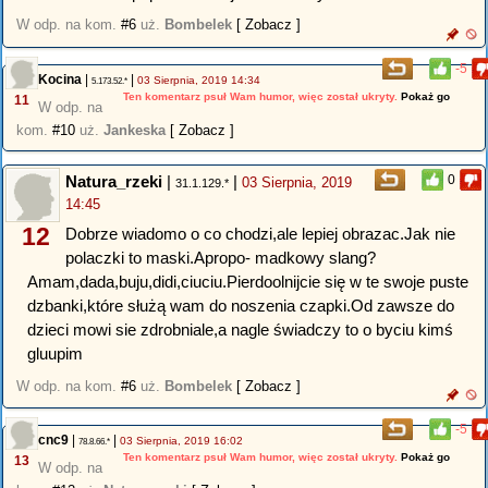
W odp. na kom.
#6
uż.
Bombelek
[ Zobacz ]
-5
Kocina
|
|
03 Sierpnia, 2019 14:34
5.173.52.*
Ten komentarz psuł Wam humor, więc został ukryty.
Pokaż go
11
W odp. na
kom.
#10
uż.
Jankeska
[ Zobacz ]
Natura_rzeki
|
|
0
03 Sierpnia, 2019
31.1.129.*
14:45
12
Dobrze wiadomo o co chodzi,ale lepiej obrazac.Jak nie
polaczki to maski.Apropo- madkowy slang?
Amam,dada,buju,didi,ciuciu.Pierdoolnijcie się w te swoje puste
dzbanki,które służą wam do noszenia czapki.Od zawsze do
dzieci mowi sie zdrobniale,a nagle świadczy to o byciu kimś
gluupim
W odp. na kom.
#6
uż.
Bombelek
[ Zobacz ]
-5
cnc9
|
|
03 Sierpnia, 2019 16:02
78.8.66.*
Ten komentarz psuł Wam humor, więc został ukryty.
Pokaż go
13
W odp. na