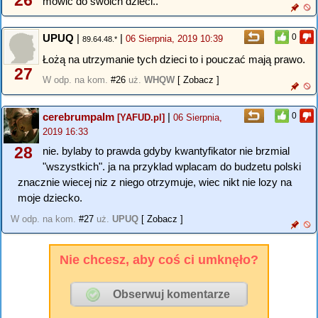
26
mówić do swoich dzieci..
UPUQ
|
|
0
06 Sierpnia, 2019 10:39
89.64.48.*
Łożą na utrzymanie tych dzieci to i pouczać mają prawo.
27
W odp. na kom.
#26
uż.
WHQW
[ Zobacz ]
cerebrumpalm
|
0
[YAFUD.pl]
06 Sierpnia,
2019 16:33
28
nie. bylaby to prawda gdyby kwantyfikator nie brzmial
"wszystkich". ja na przyklad wplacam do budzetu polski
znacznie wiecej niz z niego otrzymuje, wiec nikt nie lozy na
moje dziecko.
W odp. na kom.
#27
uż.
UPUQ
[ Zobacz ]
Nie chcesz, aby coś ci umknęło?