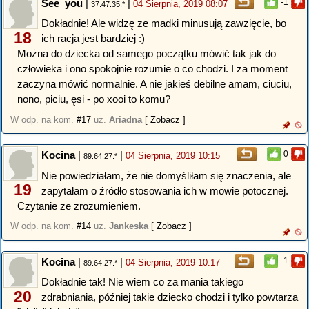
See_you
|
|
-1
04 Sierpnia, 2019 08:07
37.47.35.*
Dokładnie! Ale widzę ze madki minusują zawzięcie, bo
18
ich racja jest bardziej :)
Można do dziecka od samego początku mówić tak jak do
człowieka i ono spokojnie rozumie o co chodzi. I za moment
zaczyna mówić normalnie. A nie jakieś debilne amam, ciuciu,
nono, piciu, ęsi - po xooi to komu?
W odp. na kom.
#17
uż.
Ariadna
[ Zobacz ]
Kocina
|
|
0
04 Sierpnia, 2019 10:15
89.64.27.*
Nie powiedziałam, że nie domyśliłam się znaczenia, ale
19
zapytałam o źródło stosowania ich w mowie potocznej.
Czytanie ze zrozumieniem.
W odp. na kom.
#14
uż.
Jankeska
[ Zobacz ]
Kocina
|
|
-1
04 Sierpnia, 2019 10:17
89.64.27.*
Dokładnie tak! Nie wiem co za mania takiego
20
zdrabniania, później takie dziecko chodzi i tylko powtarza