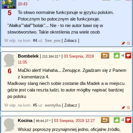
10:43
5
To słowo normalnie funkcjonuje w języku polskim.
Potocznym bo potocznym ale funkcjonuje.
"Ałałka""ałał""bolak"... Nie - to nie autor bawi się w
slowotworstwo. Takie określenia zna wiele osob
W odp. na kom.
#4
uż.
See_you
[ Zobacz ]
Bombelek
|
|
-4
03 Sierpnia, 2019
212.184.22.*
11:05
6
MaDki alert! Hahaha... Żenujące. Zgadzam się z Panem
z komentarza 4.
Madkowy slang niech sobie zostanie dla Madek a w miejscu
gdzie jest cała reszta ludzi, to autor mógłby napisać bardziej
po polsku
W odp. na kom.
#5
uż.
wentylka
[ Zobacz ]
Kocina
|
|
-4
03 Sierpnia, 2019 12:27
89.64.27.*
Wskaż poproszę przynajmniej jedno, oficjalne źródło,