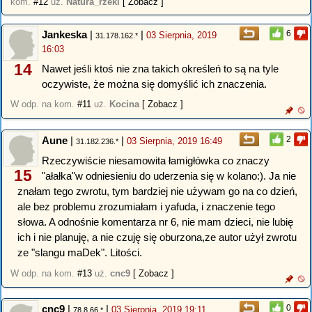
kom.
#12
uż.
Natura_rzeki
[ Zobacz ]
Jankeska
|
|
6
03 Sierpnia, 2019
31.178.162.*
16:03
14
Nawet jeśli ktoś nie zna takich określeń to są na tyle
oczywiste, że można się domyślić ich znaczenia.
W odp. na kom.
#11
uż.
Kocina
[ Zobacz ]
Aune
|
|
2
03 Sierpnia, 2019 16:49
31.182.236.*
Rzeczywiście niesamowita łamigłówka co znaczy
15
"ałałka"w odniesieniu do uderzenia się w kolano:). Ja nie
znałam tego zwrotu, tym bardziej nie używam go na co dzień,
ale bez problemu zrozumiałam i yafuda, i znaczenie tego
słowa. A odnośnie komentarza nr 6, nie mam dzieci, nie lubię
ich i nie planuję, a nie czuję się oburzona,ze autor użył zwrotu
ze "slangu maDek". Litości.
W odp. na kom.
#13
uż.
cnc9
[ Zobacz ]
cnc9
|
|
0
03 Sierpnia, 2019 19:11
78.8.66.*