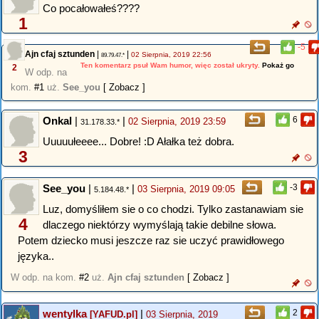
Co pocałowałeś????
1
-5
Ajn cfaj sztunden
|
|
02 Sierpnia, 2019 22:56
89.79.47.*
Ten komentarz psuł Wam humor, więc został ukryty.
Pokaż go
2
W odp. na
kom.
#1
uż.
See_you
[ Zobacz ]
Onkal
|
|
6
02 Sierpnia, 2019 23:59
31.178.33.*
Uuuuułeeee... Dobre! :D Ałałka też dobra.
3
See_you
|
|
-3
03 Sierpnia, 2019 09:05
5.184.48.*
Luz, domyśliłem sie o co chodzi. Tylko zastanawiam sie
4
dlaczego niektórzy wymyślają takie debilne słowa.
Potem dziecko musi jeszcze raz sie uczyć prawidłowego
języka..
W odp. na kom.
#2
uż.
Ajn cfaj sztunden
[ Zobacz ]
wentylka
|
2
[YAFUD.pl]
03 Sierpnia, 2019