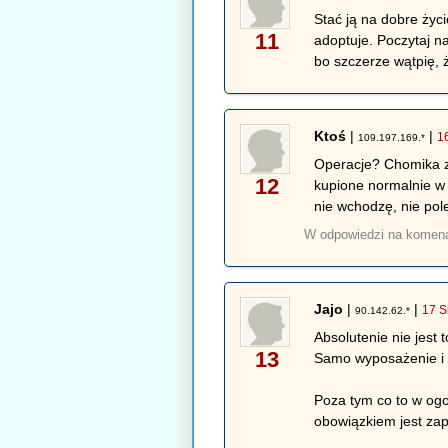
Stać ją na dobre życ
11
adoptuje. Poczytaj na
bo szczerze wątpię, 
Ktoś
|
|
1
109.197.169.*
Operacje? Chomika za 
12
kupione normalnie w 
nie wchodzę, nie pol
W odpowiedzi na komen
Jajo
|
|
17 S
90.142.62.*
Absolutenie nie jest
13
Samo wyposażenie i l
Poza tym co to w ogol
obowiązkiem jest zap