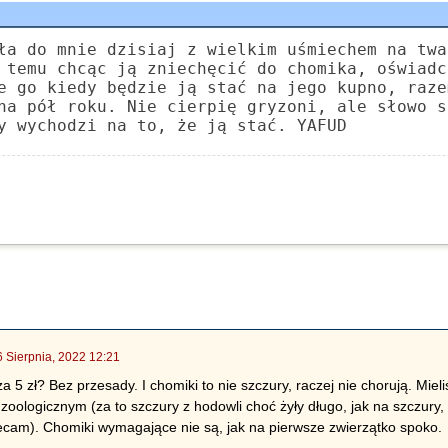
ła do mnie dzisiaj z wielkim uśmiechem na twa
 temu chcąc ją zniechęcić do chomika, oświadc
e go kiedy będzie ją stać na jego kupno, raze
na pół roku. Nie cierpię gryzoni, ale słowo s
y wychodzi na to, że ją stać. YAFUD
6 Sierpnia, 2022 12:21
5 zł? Bez przesady. I chomiki to nie szczury, raczej nie chorują. Mieliśm
zoologicznym (za to szczury z hodowli choć żyły długo, jak na szczury
ecam). Chomiki wymagające nie są, jak na pierwsze zwierzątko spoko.