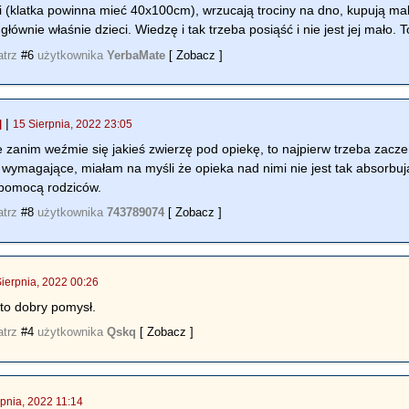
ki (klatka powinna mieć 40x100cm), wrzucają trociny na dno, kupują ma
głównie właśnie dzieci. Wiedzę i tak trzeba posiąść i nie jest jej mało
atrz
#6
użytkownika
YerbaMate
[ Zobacz ]
|
]
15 Sierpnia, 2022 23:05
e zanim weźmie się jakieś zwierzę pod opiekę, to najpierw trzeba zacz
k wymagające, miałam na myśli że opieka nad nimi nie jest tak absorbu
 pomocą rodziców.
atrz
#8
użytkownika
743789074
[ Zobacz ]
Sierpnia, 2022 00:26
 to dobry pomysł.
atrz
#4
użytkownika
Qskq
[ Zobacz ]
rpnia, 2022 11:14