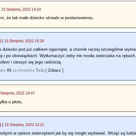
|
15 Sierpnia, 2022 14:24
m, że tak małe dziecko utrwalo w postanowieniu.
|
]
15 Sierpnia, 2022 16:28
ie dziecko jest już całkiem ogarnięte, a chomik raczej szczególnie wy
kę i po obowiązkach. Wytłumaczyć żeby nie nosiła zwierzaka na rękach
em i cieszyć się jego radością.
atrz
#3
użytkownika
ToJa
[ Zobacz ]
 Sierpnia, 2022 19:47
yłka u płotu.
|
]
15 Sierpnia, 2022 22:21
rostymi w opiece zwierzętami jak by się mogło wydawać. Wciąż są ludzi