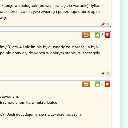
kupuje w zoologach (bo wspiera się złe warunki), tylko
acz córce, że to żywe zwierzę i potrzebuje dobrej opieki,
ację.
3
y 3, czy 4 i nic im nie było, zmarły ze starości, a były
, po nie dotrwały do końca w dobrym stanie, w szczegóły
0
ygotowanym.
 trzymać chomika w mikro klatce.
zyc?! Jesli decydujemy sie na zwierze, naszym