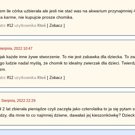
iem ile córka uzbierała ale jesli nie stać was na akwarium przynajmniej
bra karme, nie kupujcie prosze chomika.
atrz
#12
użytkownika
Ktoś
[ Zobacz ]
Sierpnia, 2022 10:47
 jak każde inne żywe stworzenie. To nie jest zabawka dla dziecka. To z
 ludzie nadal myślą, że chomik to idealny zwierzak dla dzieci. Twierdze
yzm.
atrz
#12
użytkownika
Ktoś
[ Zobacz ]
 Sierpnia, 2022 22:29
 2 lat zbierała pieniądze czyli zaczęła jako czterolatka to ja się pytam 
dzy, dla mnie to co najmniej dziwne, dawałaś jej kieszonkówkę? Dziec