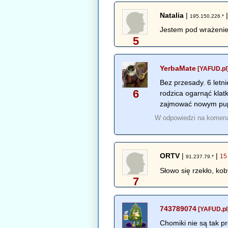
Natalia
|
195.150.226.*
Jestem pod wrażenie
5
YerbaMate
[YAFUD.pl
Bez przesady. 6 letn
6
rodzica ogarnąć klat
zajmować nowym pupil
W odpowiedzi na komen
ORTV
|
|
15
91.237.79.*
Słowo się rzekło, kob
7
743789074
[YAFUD.pl
Chomiki nie są tak p