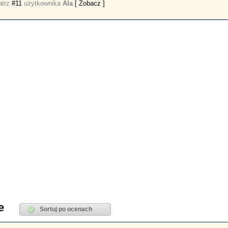
atrz
#11
użytkownika
Ala
[ Zobacz ]
e