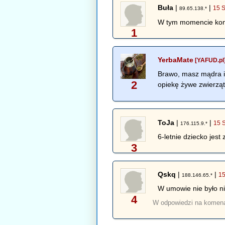
Buła
|
|
15 S
89.65.138.*
W tym momencie konie
1
YerbaMate
[YAFUD.pl
Brawo, masz mądra i
2
opiekę żywe zwierząt
ToJa
|
|
15 
176.115.9.*
6-letnie dziecko jes
3
Qskq
|
|
15
188.146.65.*
W umowie nie było ni
4
W odpowiedzi na komen