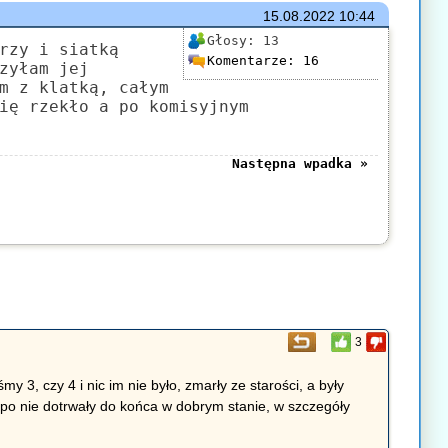
15.08.2022
10:44
Głosy:
13
rzy i siatką
Komentarze:
16
zyłam jej
m z klatką, całym
ię rzekło a po komisyjnym
Następna wpadka »
3
y 3, czy 4 i nic im nie było, zmarły ze starości, a były
, po nie dotrwały do końca w dobrym stanie, w szczegóły