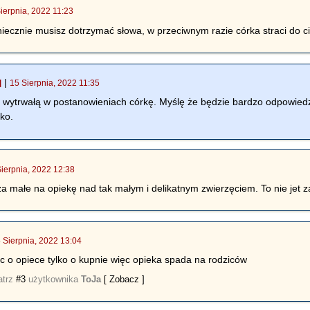
ierpnia, 2022 11:23
cznie musisz dotrzymać słowa, w przeciwnym razie córka straci do ci
|
]
15 Sierpnia, 2022 11:35
 wytrwałą w postanowieniach córkę. Myślę że będzie bardzo odpowiedz
ko.
Sierpnia, 2022 12:38
t za małe na opiekę nad tak małym i delikatnym zwierzęciem. To nie jet 
 Sierpnia, 2022 13:04
c o opiece tylko o kupnie więc opieka spada na rodziców
atrz
#3
użytkownika
ToJa
[ Zobacz ]