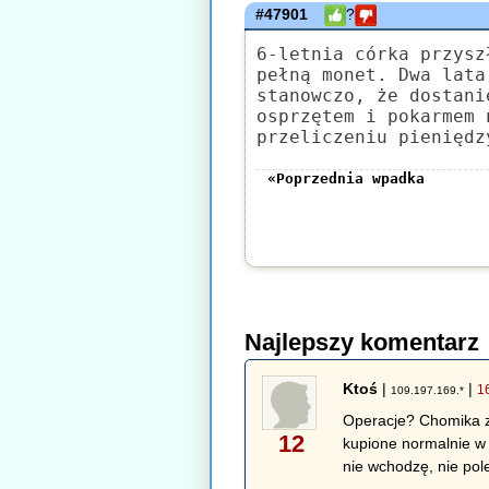
#47901
?
6-letnia córka przysz
pełną monet. Dwa lata
stanowczo, że dostani
osprzętem i pokarmem 
przeliczeniu pieniędz
«Poprzednia wpadka
Najlepszy komentarz
Ktoś
|
|
1
109.197.169.*
Operacje? Chomika za 
12
kupione normalnie w 
nie wchodzę, nie pol