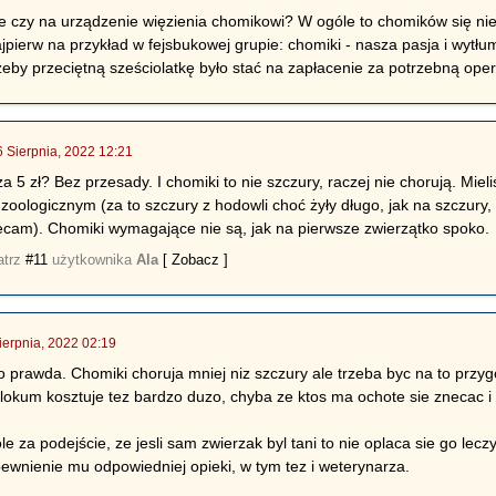
ie czy na urządzenie więzienia chomikowi? W ogóle to chomików się nie 
jpierw na przykład w fejsbukowej grupie: chomiki - nasza pasja i wytłum
żeby przeciętną sześciolatkę było stać na zapłacenie za potrzebną oper
6 Sierpnia, 2022 12:21
5 zł? Bez przesady. I chomiki to nie szczury, raczej nie chorują. Mieliśm
zoologicznym (za to szczury z hodowli choć żyły długo, jak na szczury
ecam). Chomiki wymagające nie są, jak na pierwsze zwierzątko spoko.
atrz
#11
użytkownika
Ala
[ Zobacz ]
ierpnia, 2022 02:19
 to prawda. Chomiki choruja mniej niz szczury ale trzeba byc na to prz
okum kosztuje tez bardzo duzo, chyba ze ktos ma ochote sie znecac i
e za podejście, ze jesli sam zwierzak byl tani to nie oplaca sie go lec
ewnienie mu odpowiedniej opieki, w tym tez i weterynarza.