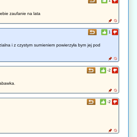
1
ebie zaufanie na lata
1
ialna i z czystym sumieniem powierzyła bym jej pod
-2
zabawka.
-2