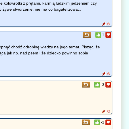
le kołowrotki z prętami, karmią ludzkim jedzeniem czy
. To żywe stworzenie, nie ma co bagatelizować.
1
erpnąć chodź odrobinę wiedzy na jego temat. Pisząc, że
jąca jak np. nad psem i że dziecko powinno sobie
-2
-2