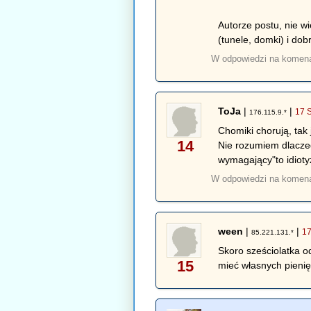
Autorze postu, nie w
(tunele, domki) i do
W odpowiedzi na komen
ToJa
|
|
17 
176.115.9.*
Chomiki chorują, tak
14
Nie rozumiem dlaczego
wymagający"to idiot
W odpowiedzi na komen
ween
|
|
17
85.221.131.*
Skoro sześciolatka od
15
mieć własnych pienię