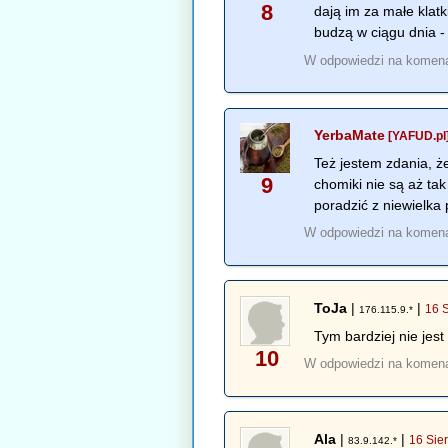
8
dają im za małe klat
budzą w ciągu dnia - 
W odpowiedzi na komen
YerbaMate
[YAFUD.pl
Też jestem zdania, ż
9
chomiki nie są aż ta
poradzić z niewielka
W odpowiedzi na komen
ToJa
|
|
16 
176.115.9.*
Tym bardziej nie jest
10
W odpowiedzi na komen
Ala
|
|
16 Sie
83.9.142.*