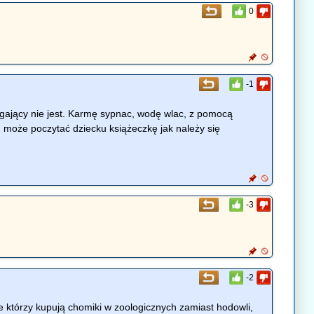
0
-1
magający nie jest. Karmę sypnac, wodę wlac, z pomocą
, może poczytać dziecku książeczkę jak należy się
-3
-2
e którzy kupują chomiki w zoologicznych zamiast hodowli,