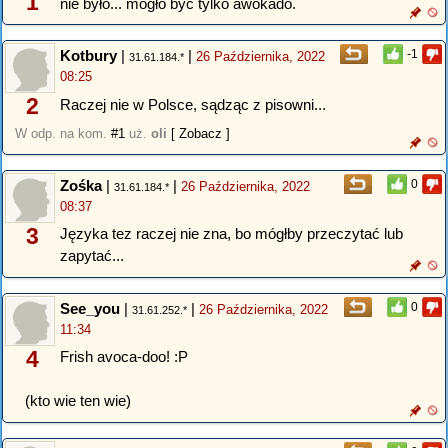
1
nie było... mogło być tylko awokado.
Kotbury
|
|
-1
26 Października, 2022
31.61.184.*
08:25
2
Raczej nie w Polsce, sądząc z pisowni...
W odp. na kom.
#1
uż.
oli
[ Zobacz ]
Zośka
|
|
0
26 Października, 2022
31.61.184.*
08:37
3
Języka tez raczej nie zna, bo mógłby przeczytać lub
zapytać...
See_you
|
|
0
26 Października, 2022
31.61.252.*
11:34
4
Frish avoca-doo! :P
(kto wie ten wie)