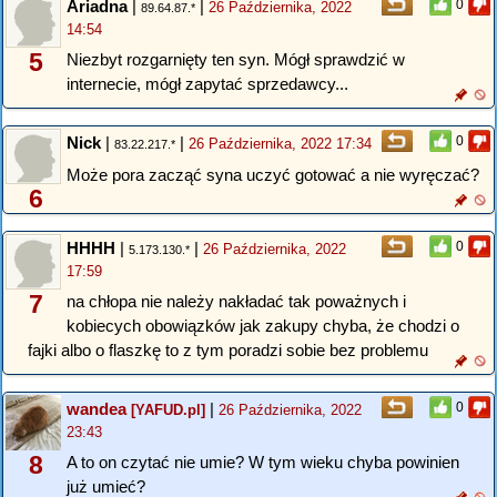
Ariadna
|
|
0
26 Października, 2022
89.64.87.*
14:54
5
Niezbyt rozgarnięty ten syn. Mógł sprawdzić w
internecie, mógł zapytać sprzedawcy...
Nick
|
|
0
26 Października, 2022 17:34
83.22.217.*
Może pora zacząć syna uczyć gotować a nie wyręczać?
6
HHHH
|
|
0
26 Października, 2022
5.173.130.*
17:59
7
na chłopa nie należy nakładać tak poważnych i
kobiecych obowiązków jak zakupy chyba, że chodzi o
fajki albo o flaszkę to z tym poradzi sobie bez problemu
wandea
|
0
[YAFUD.pl]
26 Października, 2022
23:43
8
A to on czytać nie umie? W tym wieku chyba powinien
już umieć?