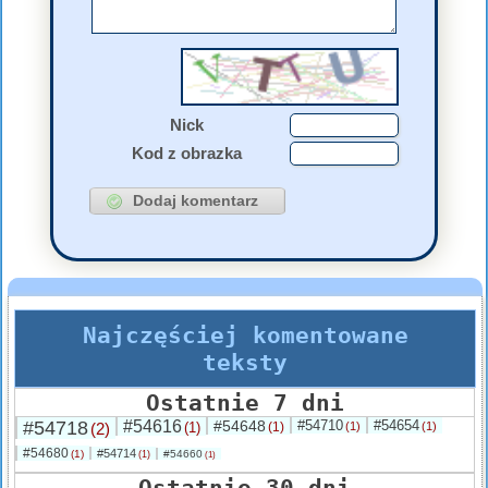
Nick
Kod z obrazka
Najczęściej komentowane
teksty
Ostatnie 7 dni
#54718
#54616
#54648
#54710
#54654
(2)
(1)
(1)
(1)
(1)
#54680
#54714
(1)
#54660
(1)
(1)
Ostatnie 30 dni