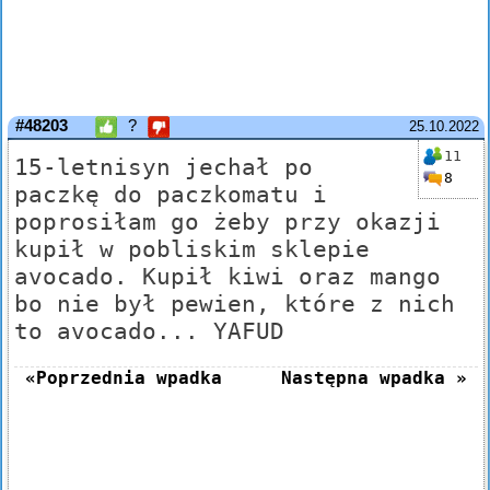
#48203
?
25.10.2022
11
15-letnisyn jechał po
8
paczkę do paczkomatu i
poprosiłam go żeby przy okazji
kupił w pobliskim sklepie
avocado. Kupił kiwi oraz mango
bo nie był pewien, które z nich
to avocado... YAFUD
«Poprzednia wpadka
Następna wpadka »