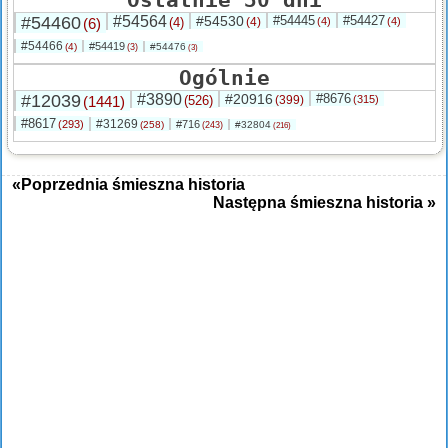
#54460
#54564
#54530
#54445
#54427
(6)
(4)
(4)
(4)
(4)
#54466
#54419
(4)
#54476
(3)
(3)
Ogólnie
#12039
#3890
#20916
#8676
(1441)
(526)
(399)
(315)
#8617
#31269
(293)
#716
(258)
#32804
(243)
(216)
«Poprzednia śmieszna historia
Następna śmieszna historia »