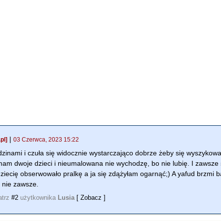
|
pl]
03 Czerwca, 2023 15:22
dzinami i czuła się widocznie wystarczająco dobrze żeby się wyszykowa
 mam dwoje dzieci i nieumalowana nie wychodzę, bo nie lubię. I zawsz
ziecię obserwowało pralkę a ja się zdążyłam ogarnąć;) A yafud brzmi b
 nie zawsze.
atrz
#2
użytkownika
Lusia
[ Zobacz ]