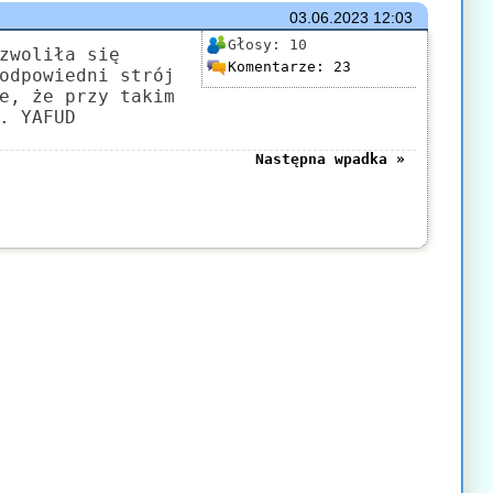
03.06.2023
12:03
Głosy:
10
zwoliła się
Komentarze:
23
odpowiedni strój
e, że przy takim
. YAFUD
Następna wpadka »