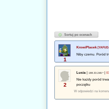
KrowiPlacek
[YAFUD.
Niby czemu. Poród tr
1
Lusia
|
|
0
188.33.248.*
Nie każdy poród trwa
2
początku
W odpowiedzi na komen