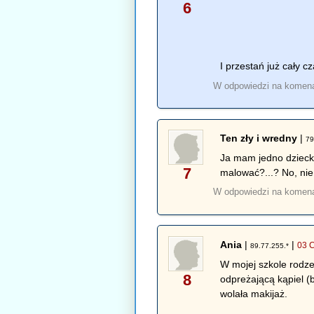
6
I przestań już cały c
W odpowiedzi na komen
Ten zły i wredny
|
79
Ja mam jedno dziecko
7
malować?...? No, nie
W odpowiedzi na komen
Ania
|
|
03 
89.77.255.*
W mojej szkole rodze
8
odpreżającą kąpiel (
wolała makijaż.