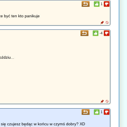
1
e być ten kto panikuje
-4
ździu...
1
ak się czujesz będąc w końcu w czymś dobry? XD