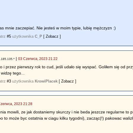
zas mnie zaczepiać. Nie jesteś w moim typie, lubię mężczyzn :)
atrz
#5
użytkownika
C_P
[ Zobacz ]
|
03 Czerwca, 2023 21:22
.185.135.*
 i przez pierwszy rok to cud, jeśli udało się wyspać. Goliłem się od p
 widzę tego...
atrz
#3
użytkownika
KrowiPlacek
[ Zobacz ]
Czerwca, 2023 21:28
nia mowili, ze jak dostaniemy skurczy i nie beda jeszcze regularne to
bo to może byc ostatnia w ciagu kilku tygodni), zacząc(!) pakowac wali