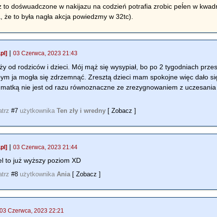
aż to dośwuadczone w nakijazu na codzień potrafia zrobic peĺen w kwadr
, że to była nagła akcja powiedzmy w 32tc).
|
pl]
03 Czerwca, 2023 21:43
eży od rodziców i dzieci. Mój mąż się wysypiał, bo po 2 tygodniach prz
ym ja mogła się zdrzemnąć. Zresztą dzieci mam spokojne więc dało się j
e matką nie jest od razu równoznaczne ze zrezygnowaniem z uczesania 
atrz
#7
użytkownika
Ten zły i wredny
[ Zobacz ]
|
pl]
03 Czerwca, 2023 21:44
el to już wyższy poziom XD
atrz
#8
użytkownika
Ania
[ Zobacz ]
03 Czerwca, 2023 22:21