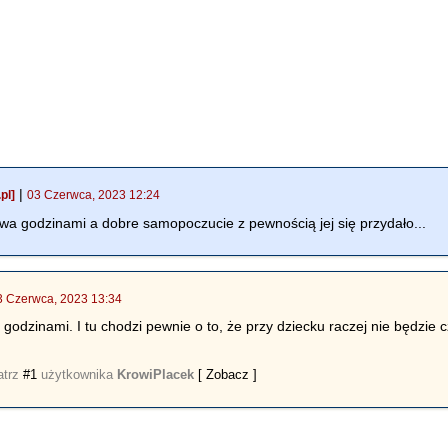
|
pl]
03 Czerwca, 2023 12:24
wa godzinami a dobre samopoczucie z pewnością jej się przydało...
3 Czerwca, 2023 13:34
 godzinami. I tu chodzi pewnie o to, że przy dziecku raczej nie będzie
atrz
#1
użytkownika
KrowiPlacek
[ Zobacz ]