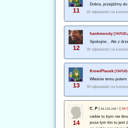
Dobra, przejdźmy do 
11
W odpowiedzi na komen
hankmoody
[YAFUD.p
Spokojne... Ale z drz
12
W odpowiedzi na komen
KrowiPlacek
[YAFUD.
Właśnie temu potem 
13
W odpowiedzi na komen
C_P
|
|
04 
82.132.230.*
ciebie to bym nie tk
14
poza tym kto tu jes