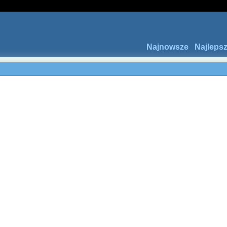
Najnowsze
Najleps