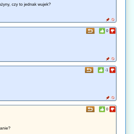
użyny, czy to jednak wujek?
0
-1
0
ianie?