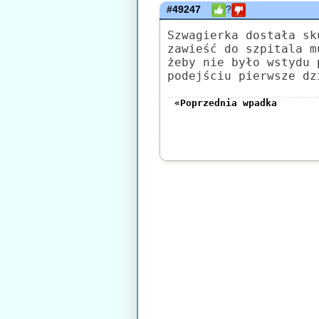
#49247
?
Szwagierka dostała sk
zawieść do szpitala m
żeby nie było wstydu 
podejściu pierwsze dz
«Poprzednia wpadka