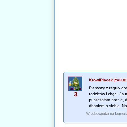
KrowiPlacek
[YAFUD.
Pierwszy z reguły go
3
rodziców i chęci. Ja
puszczałam pranie, d
dbaniem o siebie. No
W odpowiedzi na komen