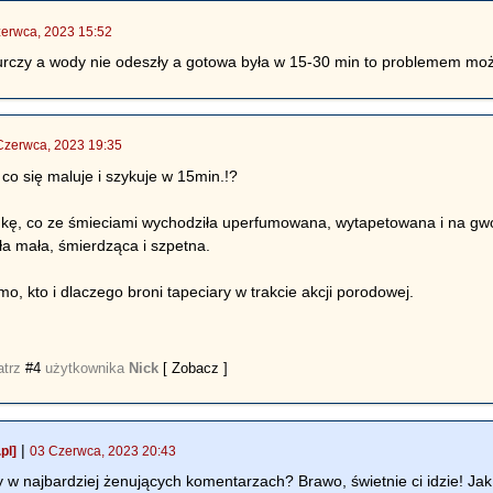
erwca, 2023 15:52
skurczy a wody nie odeszły a gotowa była w 15-30 min to problemem moż
Czerwca, 2023 19:35
 co się maluje i szykuje w 15min.!?
dkę, co ze śmieciami wychodziła uperfumowana, wytapetowana i na gwo
yła mała, śmierdząca i szpetna.
o, kto i dlaczego broni tapeciary w trakcie akcji porodowej.
atrz
#4
użytkownika
Nick
[ Zobacz ]
|
pl]
03 Czerwca, 2023 20:43
y w najbardziej żenujących komentarzach? Brawo, świetnie ci idzie! J