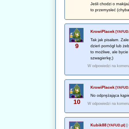
Jeśli chodzi o makij
to przemysleć (chyba
KrowiPlacek
[YAFUD.
Tak jak pisałam. Zal
9
dzień pomógł lub żeb
to możliwe, ale byci
szwagierkę;)
W odpowiedzi na komen
KrowiPlacek
[YAFUD.
No odprężająca kąpi
10
W odpowiedzi na komen
Kubik88
|
[YAFUD.pl]