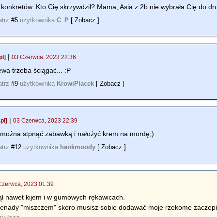
konkretów. Kto Cię skrzywdził? Mama, Asia z 2b nie wybrała Cię do dr
atrz
#5
użytkownika
C_P
[ Zobacz ]
|
l]
03 Czerwca, 2023 22:36
ewa trzeba ściągać... :P
atrz
#9
użytkownika
KrowiPlacek
[ Zobacz ]
|
pl]
03 Czerwca, 2023 22:39
można stpnąć zabawką i nałożyć krem na mordę;)
atrz
#12
użytkownika
hankmoody
[ Zobacz ]
Czerwca, 2023 01:39
nął nawet kijem i w gumowych rękawicach.
t żenady "miszczem" skoro musisz sobie dodawać moje rzekome zaczep