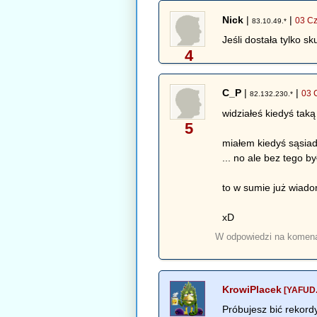
Nick
|
|
03 Cz
83.10.49.*
Jeśli dostała tylko 
4
C_P
|
|
03 
82.132.230.*
widziałeś kiedyś taką
5
miałem kiedyś sąsia
... no ale bez tego b
to w sumie już wiadom
xD
W odpowiedzi na komen
KrowiPlacek
[YAFUD.
Próbujesz bić rekord