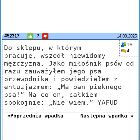
#52317
?
14.03.2025
10
Do sklepu, w którym
4
pracuję, wszedł niewidomy
mężczyzna. Jako miłośnik psów od
razu zauważyłem jego psa
przewodnika i powiedziałem z
entuzjazmem: „Ma pan pięknego
psa!” Na co on, całkiem
spokojnie: „Nie wiem.” YAFUD
«Poprzednia wpadka
Następna wpadka »