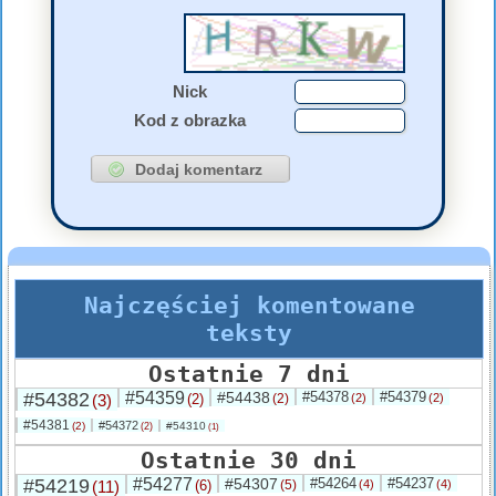
Nick
Kod z obrazka
Najczęściej komentowane
teksty
Ostatnie 7 dni
#54382
#54359
#54438
#54378
#54379
(3)
(2)
(2)
(2)
(2)
#54381
#54372
(2)
#54310
(2)
(1)
Ostatnie 30 dni
#54219
#54277
#54307
#54264
#54237
(11)
(6)
(5)
(4)
(4)