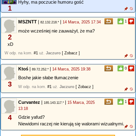
Hyhy, ma poczucie humoru gość
1
MSZNTT
|
|
1
14 Marca, 2025 17:34
82.132.218.*
może wcześniej nie zauważył, że ma?
2
xD
W odp. na kom.
#1
uż.
Jaczuro
[ Zobacz ]
Ktoś
|
|
0
14 Marca, 2025 19:38
89.72.252.*
Boshe jakie słabe tłumaczenie
3
W odp. na kom.
#1
uż.
Jaczuro
[ Zobacz ]
Curvantez
|
|
1
15 Marca, 2025
185.143.117.*
13:18
4
Gdzie yafud?
Niewidomi raczej nie kierują się walorami wizualnymi.