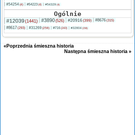
#54254
#54223
(4)
#54329
(4)
(4)
Ogólnie
#12039
#3890
#20916
#8676
(1441)
(526)
(399)
(315)
#8617
#31269
(293)
#716
(258)
#32804
(243)
(216)
«Poprzednia śmieszna historia
Następna śmieszna historia »