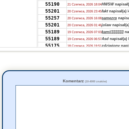
55190
HWSW
napisał(
21 Czerwca, 2026 18:04
55201
fakt
napisał(a)
k
20 Czerwca, 2026 23:45
55257
samezrp
napisa
20 Czerwca, 2026 16:08
55201
jolaw
napisał(a
20 Czerwca, 2026 01:46
55189
kamil333333
na
19 Czerwca, 2026 07:03
55189
Asd
napisał(a)
19 Czerwca, 2026 06:57
55175
zdziwiony
napi
18 Czerwca, 2026 19:51
55207
Ala
napisał(a)
k
18 Czerwca, 2026 17:44
55276
fakt
napisał(a)
k
18 Czerwca, 2026 12:33
55223
Przyjazna
napis
18 Czerwca, 2026 09:43
55276
jolaw
napisał(a
18 Czerwca, 2026 00:52
55275
Fruczak
napisał
17 Czerwca, 2026 20:38
Komentarz
(10-4000 znaków)
55271
Fruczak
napisał
17 Czerwca, 2026 15:53
55216
Fruczak
napisał
17 Czerwca, 2026 15:51
55276
zdziwiony
napi
17 Czerwca, 2026 08:45
55271
Ipak
napisał(a)
16 Czerwca, 2026 22:07