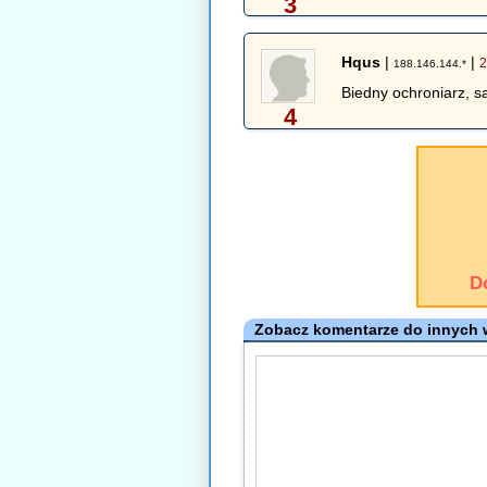
3
Hqus
|
|
2
188.146.144.*
Biedny ochroniarz, s
4
D
Zobacz komentarze do innych