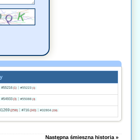
y
#55216
#55223
(1)
(1)
#54933
#55088
(3)
(3)
31269
#716
(258)
#32804
(243)
(216)
Następna śmieszna historia »