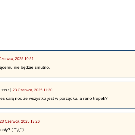
Czerwca, 2025 10:51
żącemu nie będzie smutno.
|
23 Czerwca, 2025 11:30
.233.*
łeś całą noc że wszystko jest w porządku, a rano trupek?
23 Czerwca, 2025 13:26
y? ( ͡° ͜ʖ ͡°)