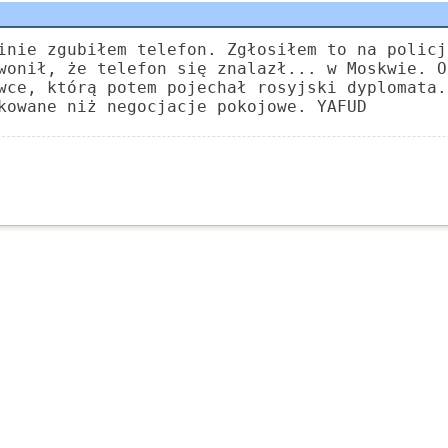
inie zgubiłem telefon. Zgłosiłem to na policj
wonił, że telefon się znalazł... w Moskwie. O
wce, którą potem pojechał rosyjski dyplomata.
kowane niż negocjacje pokojowe. YAFUD