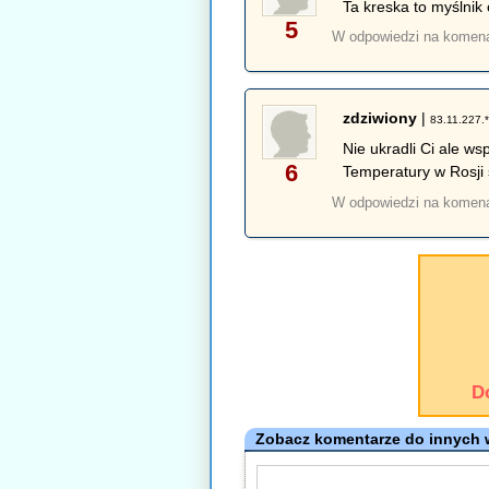
Ta kreska to myślnik
5
W odpowiedzi na komen
zdziwiony
|
83.11.227.
Nie ukradli Ci ale w
6
Temperatury w Rosji 
W odpowiedzi na komen
D
Zobacz komentarze do innych