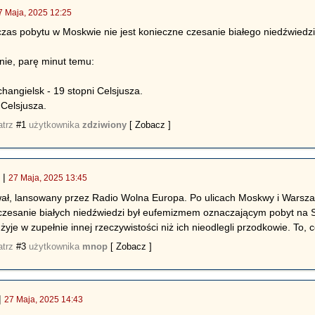
7 Maja, 2025 12:25
zas pobytu w Moskwie nie jest konieczne czesanie białego niedźwiedzi
nie, parę minut temu:
hangielsk - 19 stopni Celsjusza.
Celsjusza.
atrz
#1
użytkownika
zdziwiony
[ Zobacz ]
|
27 Maja, 2025 13:45
*
awał, lansowany przez Radio Wolna Europa. Po ulicach Moskwy i Warsza
zesanie białych niedźwiedzi był eufemizmem oznaczającym pobyt na Syb
yje w zupełnie innej rzeczywistości niż ich nieodlegli przodkowie. To, 
atrz
#3
użytkownika
mnop
[ Zobacz ]
|
27 Maja, 2025 14:43