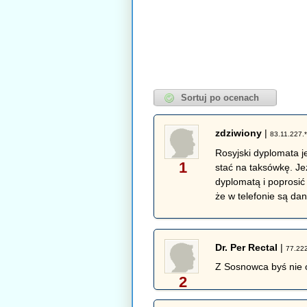
zdziwiony
|
83.11.227.
Rosyjski dyplomata j
1
stać na taksówkę. Je
dyplomatą i poprosić
że w telefonie są da
Dr. Per Rectal
|
77.222
Z Sosnowca byś nie 
2