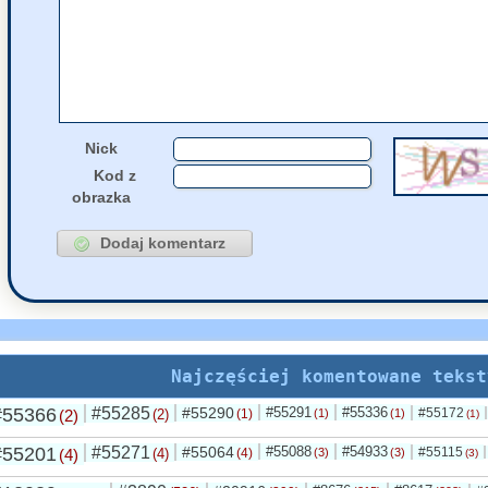
55125
fakt
napisał(a)
k
22 Czerwca, 2026 11:49
55128
jolaw
napisał(a
21 Czerwca, 2026 23:27
Nick
Kod z
obrazka
Najczęściej komentowane tekst
#55366
#55285
#55290
#55291
#55336
#55172
(2)
(2)
(1)
(1)
(1)
(1)
#55201
#55271
#55064
#55088
#54933
#55115
(4)
(4)
(4)
(3)
(3)
(3)