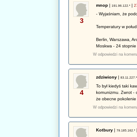
mnop
|
|
2
191.96.122.*
- Wyjaśniam, że podc
3
Temperatury w połud
Berlin, Warszawa, Arc
Moskwa - 24 stopnie 
W odpowiedzi na komen
zdziwiony
|
83.11.227.
To był kiedyś taki k
4
komunizmu. Zwrot - c
że obecne pokolenie ż
W odpowiedzi na komen
Kotbury
|
79.185.162.*