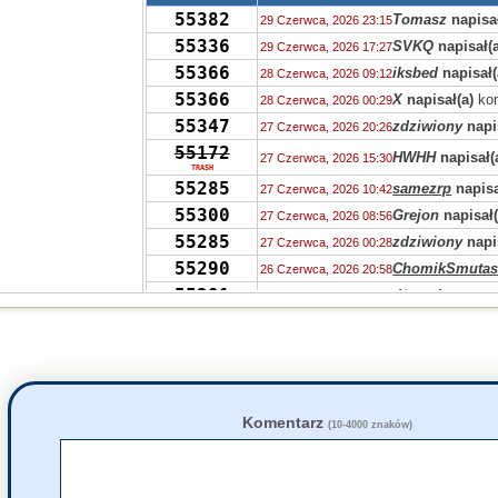
55382
Tomasz
napisał
29 Czerwca, 2026 23:15
55336
SVKQ
napisał(a
29 Czerwca, 2026 17:27
55366
iksbed
napisał(
28 Czerwca, 2026 09:12
55366
X
napisał(a)
kom
28 Czerwca, 2026 00:29
55347
zdziwiony
napi
27 Czerwca, 2026 20:26
55172
HWHH
napisał(
27 Czerwca, 2026 15:30
TRASH
55285
samezrp
napisa
27 Czerwca, 2026 10:42
55300
Grejon
napisał(
27 Czerwca, 2026 08:56
55285
zdziwiony
napi
27 Czerwca, 2026 00:28
55290
ChomikSmutas
26 Czerwca, 2026 20:58
55291
dżast_hmm
nap
26 Czerwca, 2026 14:55
55126
Pu
napisał(a)
k
25 Czerwca, 2026 10:17
55146
Pu
napisał(a)
k
25 Czerwca, 2026 10:15
55304
zdziwiony
napi
25 Czerwca, 2026 09:06
55269
Lechosław
napi
25 Czerwca, 2026 06:58
Komentarz
55124
(10-4000 znaków)
Najka
napisał(a
24 Czerwca, 2026 23:11
55125
Popow
napisał(
22 Czerwca, 2026 15:53
55125
Grejon
napisał(
22 Czerwca, 2026 15:25