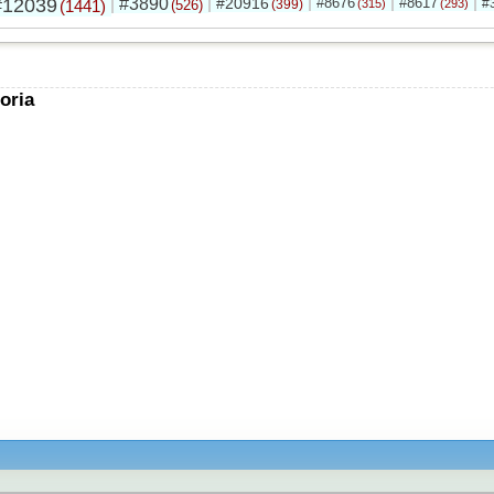
#12039
#3890
#20916
#8676
#8617
#
(1441)
(526)
(399)
(315)
(293)
oria