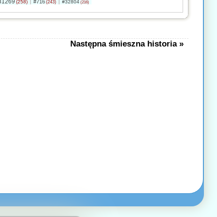
31269
#716
(258)
#32804
(243)
(216)
Następna śmieszna historia »