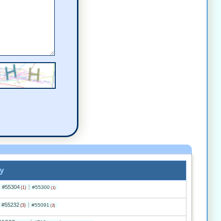
omentarz
)
komentarz
y
#55304
#55300
(1)
(1)
#55232
#55091
(3)
(3)