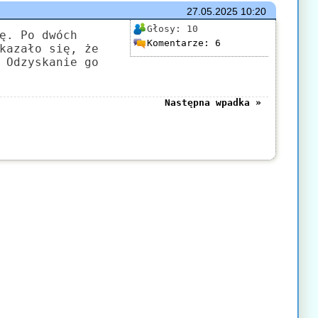
27.05.2025
10:20
Głosy:
10
ę. Po dwóch
Komentarze:
6
kazało się, że
 Odzyskanie go
Następna wpadka »