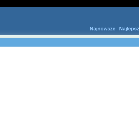
Najnowsze
Najleps