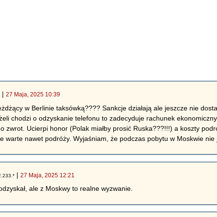
|
27 Maja, 2025 10:39
*
eżdżący w Berlinie taksówką???? Sankcje działają ale jeszcze nie dos
żeli chodzi o odzyskanie telefonu to zadecyduje rachunek ekonomiczny.
 o zwrot. Ucierpi honor (Polak miałby prosić Ruska???!!!) a koszty pod
ne warte nawet podróży. Wyjaśniam, że podczas pobytu w Moskwie nie j
|
27 Maja, 2025 12:21
.233.*
odzyskał, ale z Moskwy to realne wyzwanie.