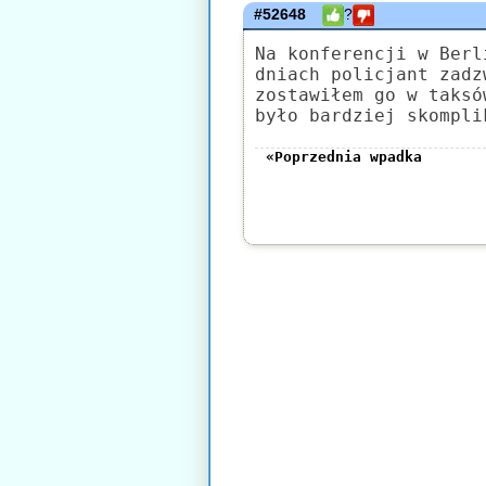
#52648
?
Na konferencji w Berl
dniach policjant zadz
zostawiłem go w taksó
było bardziej skompli
«Poprzednia wpadka