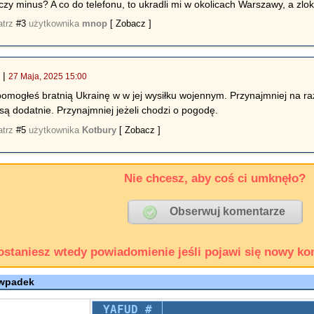
 czy minus? A co do telefonu, to ukradli mi w okolicach Warszawy, a zl
atrz
#3
użytkownika
mnop
[ Zobacz ]
|
27 Maja, 2025 15:00
*
spomogłeś bratnią Ukrainę w w jej wysiłku wojennym. Przynajmniej na ra
są dodatnie. Przynajmniej jeżeli chodzi o pogodę.
atrz
#5
użytkownika
Kotbury
[ Zobacz ]
Nie chcesz, aby coś ci umknęło?
ostaniesz wtedy powiadomienie jeśli pojawi się nowy ko
 wpadek
YAFUD #