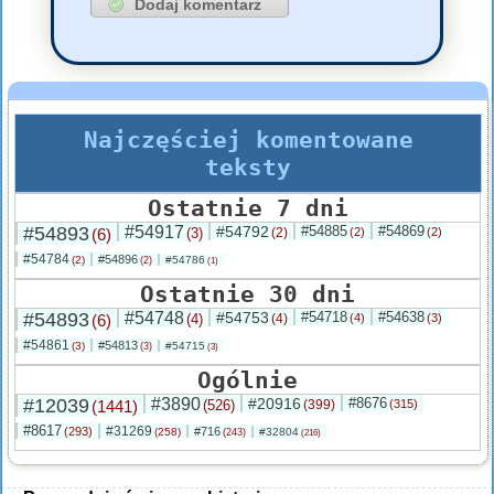
Najczęściej komentowane
teksty
Ostatnie 7 dni
#54893
#54917
#54792
#54885
#54869
(6)
(3)
(2)
(2)
(2)
#54784
#54896
(2)
#54786
(2)
(1)
Ostatnie 30 dni
#54893
#54748
#54753
#54718
#54638
(6)
(4)
(4)
(4)
(3)
#54861
#54813
(3)
#54715
(3)
(3)
Ogólnie
#12039
#3890
#20916
#8676
(1441)
(526)
(399)
(315)
#8617
#31269
(293)
#716
(258)
#32804
(243)
(216)