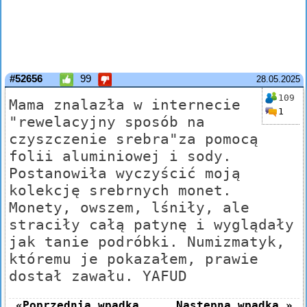
#52656
99
28.05.2025
109
Mama znalazła w internecie
1
"rewelacyjny sposób na
czyszczenie srebra"za pomocą
folii aluminiowej i sody.
Postanowiła wyczyścić moją
kolekcję srebrnych monet.
Monety, owszem, lśniły, ale
straciły całą patynę i wyglądały
jak tanie podróbki. Numizmatyk,
któremu je pokazałem, prawie
dostał zawału. YAFUD
«Poprzednia wpadka
Następna wpadka »