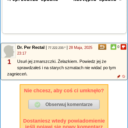
Dr. Per Rectal
|
|
0
28 Maja, 2025
77.222.233.*
23:17
1
Usuń jej zmarszczki. Żelazkiem. Powiedz jej że
sprawdzałeś i na starych szmatach nie widać po tym
zagnieceń.
Nie chcesz, aby coś ci umknęło?
Dostaniesz wtedy powiadomienie
jeśli pojawi się nowy komentarz