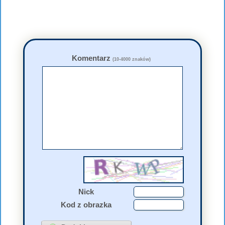
Komentarz
(10-4000 znaków)
Nick
Kod z obrazka