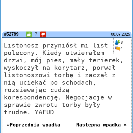
#52789
?
08.07.2025
8
Listonosz przyniósł mi list
4
polecony. Kiedy otwierałem
drzwi, mój pies, mały terierek,
wyskoczył na korytarz, porwał
listonoszowi torbę i zaczął z
nią uciekać po schodach,
rozsiewając cudzą
korespondencję. Negocjacje w
sprawie zwrotu torby były
trudne. YAFUD
«Poprzednia wpadka
Następna wpadka »