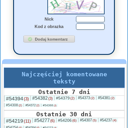
Nick
Kod z obrazka
Najczęściej komentowane
teksty
Ostatnie 7 dni
#54394
#54382
#54379
#54373
#54381
(3)
(3)
(2)
(2)
(2)
#54308
#54372
(2)
#54368
(2)
(2)
Ostatnie 30 dni
#54219
#54277
#54206
#54307
#54237
(11)
(6)
(6)
(5)
(4)
#54254
#54264
(4)
#54223
(4)
(4)