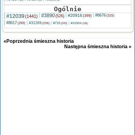
Ogólnie
#12039
#3890
#20916
#8676
(1441)
(526)
(399)
(315)
#8617
#31269
(293)
#716
(258)
#32804
(243)
(216)
«Poprzednia śmieszna historia
Następna śmieszna historia »