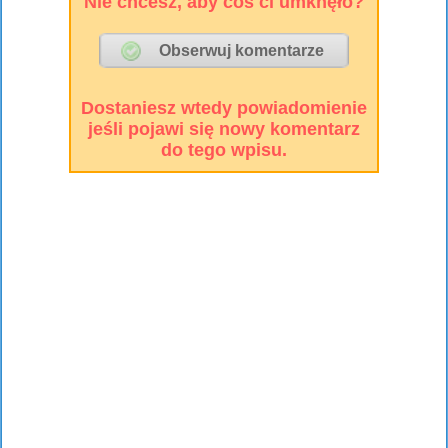
Nie chcesz, aby coś ci umknęło?
Dostaniesz wtedy powiadomienie
jeśli pojawi się nowy komentarz
do tego wpisu.