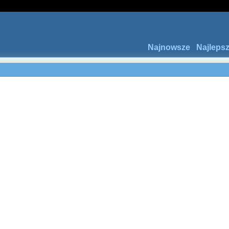
Najnowsze
Najleps