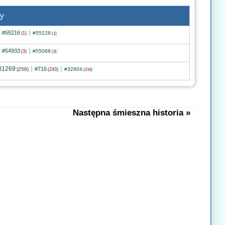
y
#55216
#55128
(1)
(1)
#54933
#55088
(3)
(3)
31269
#716
(258)
#32804
(243)
(216)
Następna śmieszna historia »