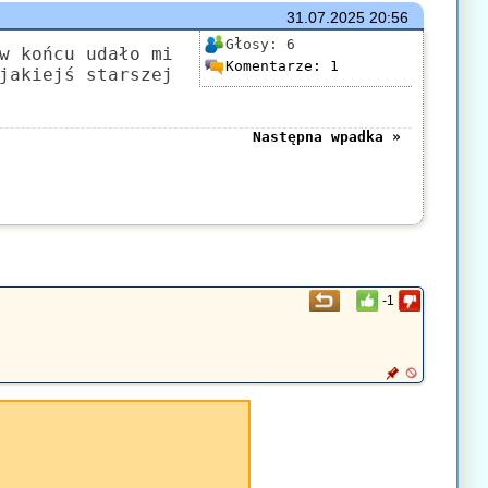
31.07.2025
20:56
Głosy:
6
w końcu udało mi
Komentarze:
1
jakiejś starszej
Następna wpadka »
-1