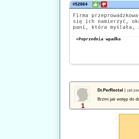
#52864
?
Firma przeprowadzkowa
się ich namierzyć, ok
pani, która myślała, 
«Poprzednia wpadka
Dr.PerRectal
|
185.244
Brzmi jak wstęp do 
1