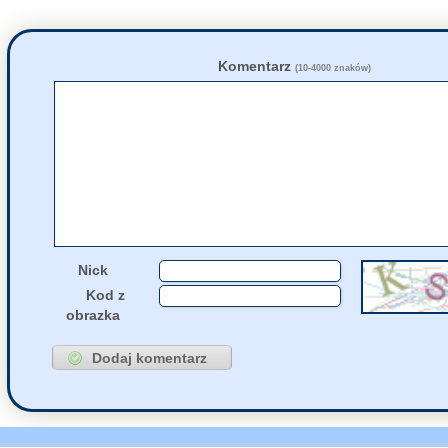
55223
Przyjazna
napis
18 Czerwca, 2026 09:43
55276
jolaw
napisał(a
18 Czerwca, 2026 00:52
55275
Fruczak
napisał
17 Czerwca, 2026 20:38
Komentarz
(10-4000 znaków)
55271
Fruczak
napisał
17 Czerwca, 2026 15:53
55216
Fruczak
napisał
17 Czerwca, 2026 15:51
55276
zdziwiony
napi
17 Czerwca, 2026 08:45
55271
Ipak
napisał(a)
16 Czerwca, 2026 22:07
Nick
Kod z
obrazka