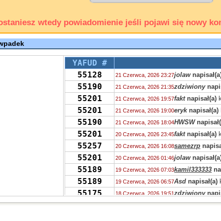
ostaniesz wtedy powiadomienie jeśli pojawi się nowy ko
 wpadek
YAFUD #
55128
jolaw
napisał(a
21 Czerwca, 2026 23:27
55190
zdziwiony
napi
21 Czerwca, 2026 21:35
55201
fakt
napisał(a)
k
21 Czerwca, 2026 19:57
55201
eryk
napisał(a)
21 Czerwca, 2026 19:00
55190
HWSW
napisał(
21 Czerwca, 2026 18:04
55201
fakt
napisał(a)
k
20 Czerwca, 2026 23:45
55257
samezrp
napisa
20 Czerwca, 2026 16:08
55201
jolaw
napisał(a
20 Czerwca, 2026 01:46
55189
kamil333333
na
19 Czerwca, 2026 07:03
55189
Asd
napisał(a)
19 Czerwca, 2026 06:57
55175
zdziwiony
napi
18 Czerwca, 2026 19:51
55207
Ala
napisał(a)
k
18 Czerwca, 2026 17:44
55276
fakt
napisał(a)
k
18 Czerwca, 2026 12:33