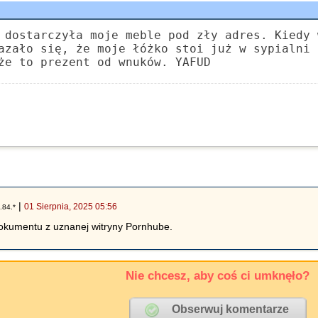
 dostarczyła moje meble pod zły adres. Kiedy 
azało się, że moje łóżko stoi już w sypialni 
że to prezent od wnuków. YAFUD
|
01 Sierpnia, 2025 05:56
.84.*
dokumentu z uznanej witryny Pornhube.
Nie chcesz, aby coś ci umknęło?