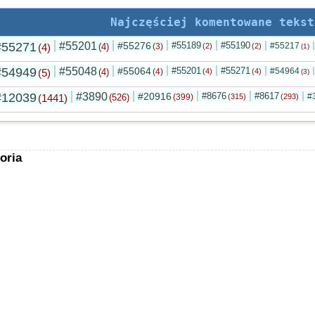
Najczęściej komentowane tekst
#55271
#55201
#55276
#55189
#55190
#55217
(4)
(4)
(3)
(2)
(2)
(1)
#54949
#55048
#55064
#55201
#55271
#54964
(5)
(4)
(4)
(4)
(4)
(3)
#12039
#3890
#20916
#8676
#8617
#
(1441)
(526)
(399)
(315)
(293)
oria