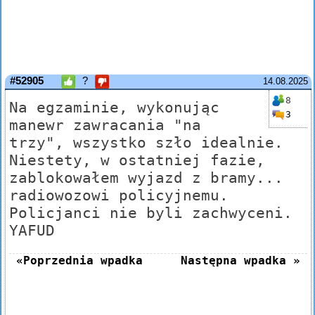
#52905
?
14.08.2025
8
Na egzaminie, wykonując
3
manewr zawracania "na
trzy", wszystko szło idealnie.
Niestety, w ostatniej fazie,
zablokowałem wyjazd z bramy...
radiowozowi policyjnemu.
Policjanci nie byli zachwyceni.
YAFUD
«Poprzednia wpadka
Następna wpadka »