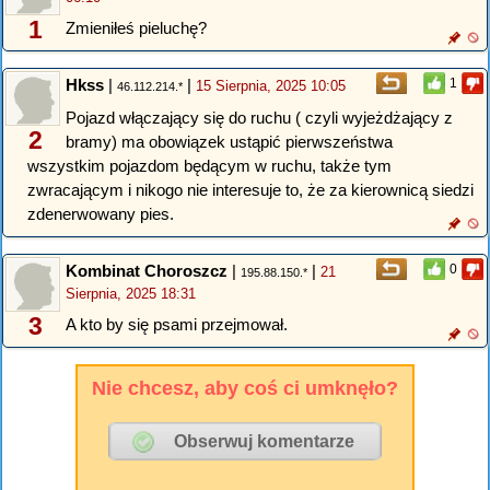
1
Zmieniłeś pieluchę?
Hkss
|
|
1
15 Sierpnia, 2025 10:05
46.112.214.*
Pojazd włączający się do ruchu ( czyli wyjeżdżający z
2
bramy) ma obowiązek ustąpić pierwszeństwa
wszystkim pojazdom będącym w ruchu, także tym
zwracającym i nikogo nie interesuje to, że za kierownicą siedzi
zdenerwowany pies.
Kombinat Choroszcz
|
|
0
21
195.88.150.*
Sierpnia, 2025 18:31
3
A kto by się psami przejmował.
Nie chcesz, aby coś ci umknęło?