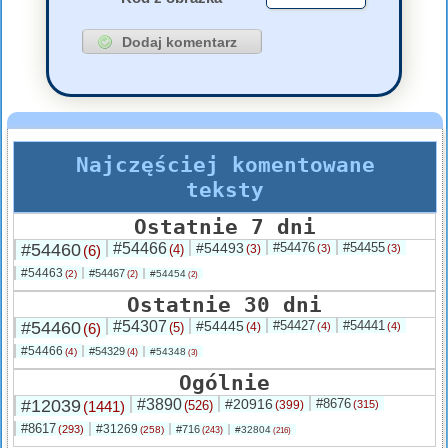
Najczęściej komentowane
teksty
Ostatnie 7 dni
#54460
#54466
#54493
#54476
#54455
(6)
(4)
(3)
(3)
(3)
#54463
#54467
(2)
#54454
(2)
(2)
Ostatnie 30 dni
#54460
#54307
#54445
#54427
#54441
(6)
(5)
(4)
(4)
(4)
#54466
#54329
(4)
#54348
(4)
(3)
Ogólnie
#12039
#3890
#20916
#8676
(1441)
(526)
(399)
(315)
#8617
#31269
(293)
#716
(258)
#32804
(243)
(216)