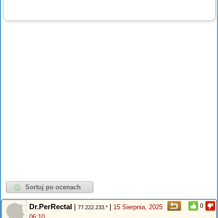
Dr.PerRectal
|
|
0
15 Sierpnia, 2025
77.222.233.*
06:10