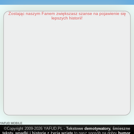
Zostając naszym Fanem zwiększasz szanse na pojawienie się
lepszych historii!
YAFUD MOBILE
©Copyright 2009-2026 YAFUD.PL -
Tekstowe
demotywatory
, śmieszne
teksty, wpadki i historie z życia wzięte
to nasz sposób na dobry
humor
.