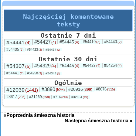
Najczęściej komentowane
teksty
Ostatnie 7 dni
#54441
#54427
#54445
#54419
#54440
(4)
(4)
(4)
(3)
(2)
#54435
#54423
(2)
#54434
(2)
(2)
Ostatnie 30 dni
#54307
#54329
#54445
#54427
#54254
(5)
(4)
(4)
(4)
(4)
#54441
#54250
(4)
#54348
(3)
(3)
Ogólnie
#12039
#3890
#20916
#8676
(1441)
(526)
(399)
(315)
#8617
#31269
(293)
#716
(258)
#32804
(243)
(216)
«Poprzednia śmieszna historia
Następna śmieszna historia »