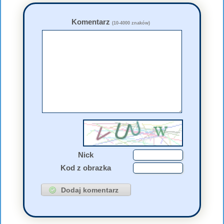
Komentarz
(10-4000 znaków)
Nick
Kod z obrazka