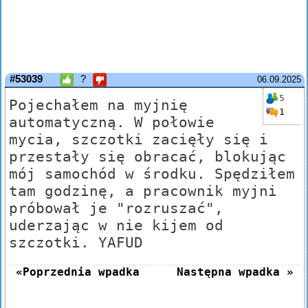
#53039
?
06.09.2025
5
Pojechałem na myjnię
1
automatyczną. W połowie
mycia, szczotki zacięły się i
przestały się obracać, blokując
mój samochód w środku. Spędziłem
tam godzinę, a pracownik myjni
próbował je "rozruszać",
uderzając w nie kijem od
szczotki. YAFUD
«Poprzednia wpadka
Następna wpadka »