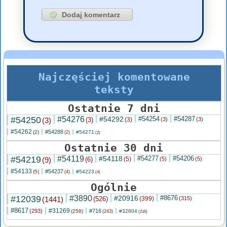
Najczęściej komentowane
teksty
Ostatnie 7 dni
#54250
#54276
#54292
#54254
#54287
(3)
(3)
(3)
(3)
(3)
#54262
#54288
(2)
#54271
(2)
(2)
Ostatnie 30 dni
#54219
#54119
#54118
#54277
#54206
(9)
(6)
(5)
(5)
(5)
#54133
#54237
(5)
#54223
(4)
(4)
Ogólnie
#12039
#3890
#20916
#8676
(1441)
(526)
(399)
(315)
#8617
#31269
(293)
#716
(258)
#32804
(243)
(216)