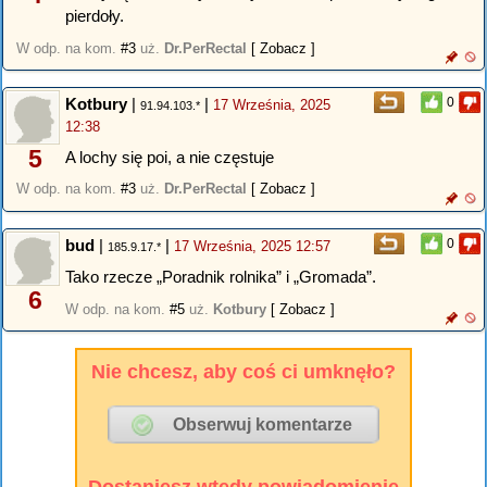
pierdoły.
W odp. na kom.
#3
uż.
Dr.PerRectal
[ Zobacz ]
Kotbury
|
|
0
17 Września, 2025
91.94.103.*
12:38
5
A lochy się poi, a nie częstuje
W odp. na kom.
#3
uż.
Dr.PerRectal
[ Zobacz ]
bud
|
|
0
17 Września, 2025 12:57
185.9.17.*
Tako rzecze „Poradnik rolnika” i „Gromada”.
6
W odp. na kom.
#5
uż.
Kotbury
[ Zobacz ]
Nie chcesz, aby coś ci umknęło?