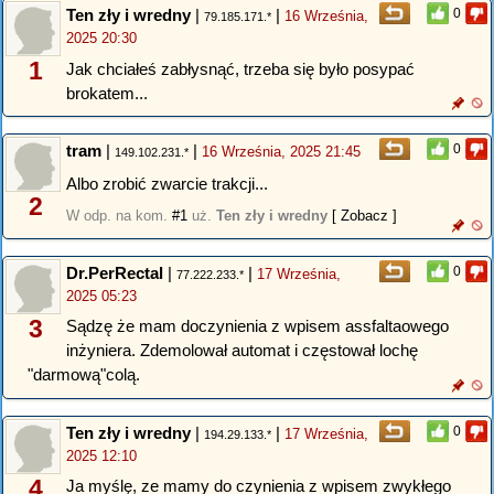
Ten zły i wredny
|
|
0
16 Września,
79.185.171.*
2025 20:30
1
Jak chciałeś zabłysnąć, trzeba się było posypać
brokatem...
tram
|
|
0
16 Września, 2025 21:45
149.102.231.*
Albo zrobić zwarcie trakcji...
2
W odp. na kom.
#1
uż.
Ten zły i wredny
[ Zobacz ]
Dr.PerRectal
|
|
0
17 Września,
77.222.233.*
2025 05:23
3
Sądzę że mam doczynienia z wpisem assfaltaowego
inżyniera. Zdemolował automat i częstował lochę
"darmową"colą.
Ten zły i wredny
|
|
0
17 Września,
194.29.133.*
2025 12:10
4
Ja myślę, ze mamy do czynienia z wpisem zwykłego