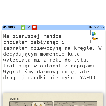
#53088
?
16.09.2025
7
Na pierwszej randce
6
chciałem zabłysnąć i
zabrałem dziewczynę na kręgle. W
decydującym momencie kula
wyleciała mi z ręki do tyłu,
trafiając w automat z napojami.
Wygraliśmy darmową colę, ale
drugiej randki nie było. YAFUD